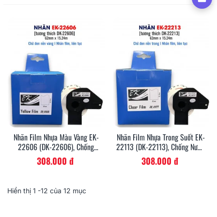
Nhãn Film Nhựa Màu Vàng EK-
Nhãn Film Nhựa Trong Suốt EK-
22606 (DK-22606), Chống
22113 (DK-22113), Chống Nước,
Nước, 62mm X 15m (liên Tục),
62mm X 15m (liên Tục), Tương
308.000 đ
308.000 đ
Tương Thích DK-22606
Thích DK-22213
Hiển thị
1
-12 của 12 mục