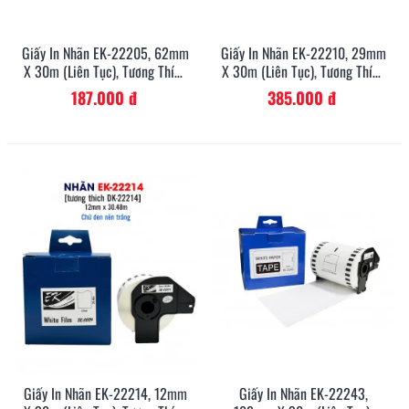
Giấy In Nhãn EK-22205, 62mm
Giấy In Nhãn EK-22210, 29mm
X 30m (liên Tục), Tương Thích
X 30m (liên Tục), Tương Thích
DK-22205
DK-22210
187.000 đ
385.000 đ
Giấy In Nhãn EK-22214, 12mm
Giấy In Nhãn EK-22243,