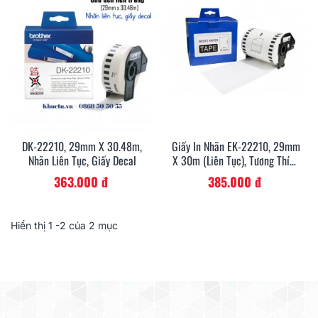
DK-22210, 29mm X 30.48m,
Giấy In Nhãn EK-22210, 29mm
Nhãn Liên Tục, Giấy Decal
X 30m (liên Tục), Tương Thích
DK-22210
363.000 đ
385.000 đ
Hiển thị
1
-2 của 2 mục