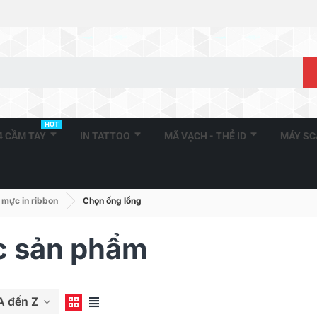
HOT
A4 CẦM TAY
IN TATTOO
MÃ VẠCH - THẺ ID
MÁY S
 mực in ribbon
Chọn ống lồng
c sản phẩm
A đến Z