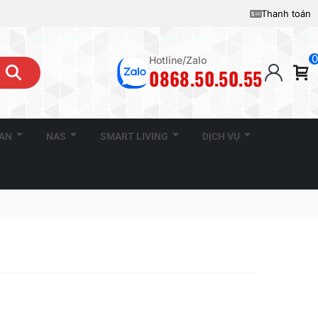
Thanh toán
0
Hotline/Zalo
0868.50.50.55
CAN
NAS
SMART LIVING
DỊCH VỤ