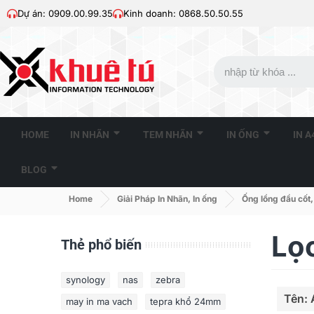
Dự án: 0909.00.99.35
Kinh doanh: 0868.50.50.55
HOME
IN NHÃN
TEM NHÃN
IN ỐNG
IN 
BLOG
Home
Giải Pháp In Nhãn, In ống
Ống lồng đầu cốt,
Lọ
Thẻ phổ biến
synology
nas
zebra
Tên: 
may in ma vach
tepra khổ 24mm