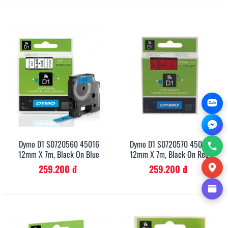
Zalo
Dymo D1 S0720560 45016
Dymo D1 S0720570 45017
12mm X 7m, Black On Blue
12mm X 7m, Black On Red
259.200 đ
259.200 đ