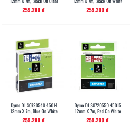
12mm X 7m, Black On Clear
12mm X 7m, Black On White
259.200 đ
259.200 đ
Dymo D1 S0720540 45014
Dymo D1 S0720550 45015
12mm X 7m, Blue On White
12mm X 7m, Red On White
259.200 đ
259.200 đ