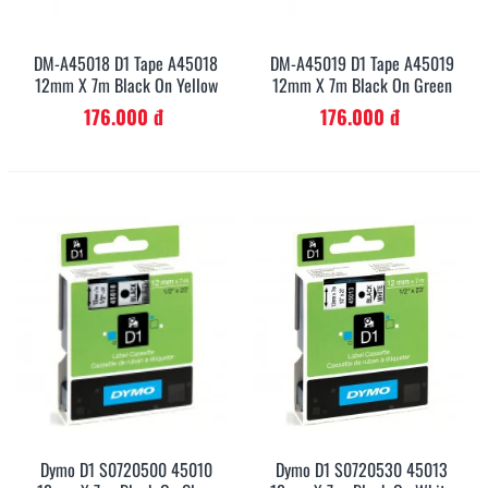
DM-A45018 D1 Tape A45018
DM-A45019 D1 Tape A45019
12mm X 7m Black On Yellow
12mm X 7m Black On Green
176.000 đ
176.000 đ
Dymo D1 S0720500 45010
Dymo D1 S0720530 45013