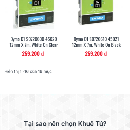
Dymo D1 S0720600 45020
Dymo D1 S0720610 45021
12mm X 7m, White On Clear
12mm X 7m, White On Black
259.200 đ
259.200 đ
Hiển thị
1
-16 của 16 mục
Tại sao nên chọn Khuê Tú?