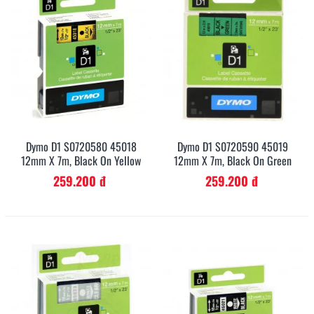
Dymo D1 S0720580 45018
Dymo D1 S0720590 45019
12mm X 7m, Black On Yellow
12mm X 7m, Black On Green
259.200 đ
259.200 đ