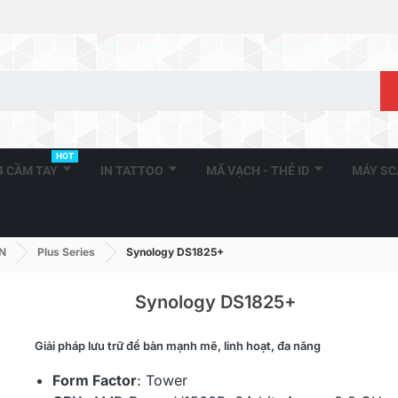
HOT
A4 CẦM TAY
IN TATTOO
MÃ VẠCH - THẺ ID
MÁY S
AN
Plus Series
Synology DS1825+
Synology DS1825+
Giải pháp lưu trữ để bàn mạnh mẽ, linh hoạt, đa năng
Synology Dis
DS620slim
Form Factor
: Tower