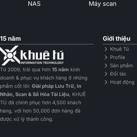
NAS
Máy scan
MB/s
đọc/ghi
15 năm
Giới thiệu
Khuê Tú
Profile
Sản phẩm
Từ 2009, trải qua hơn
15 năm
kinh
Đối tác
doanh & phục vụ khách hàng ở những
Hoạt động
phẩm cốt lõi:
Giải pháp Lưu Trữ, In
Nhãn, Scan & Số Hóa Tài Liệu
, KHUÊ
TÚ đã chinh phục hơn 4,500 khách
Dễ dàng mở rộng dun
hàng, với hơn 50,000 đơn hàng đã
được xử lý thành công.
khi cần