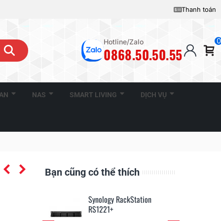
Thanh toán
0
Hotline/Zalo
0868.50.50.55
CAN
NAS
SMART LIVING
DỊCH VỤ
Bạn cũng có thể thích
kStation
Synology RackStation
Sy
RS1221+
D