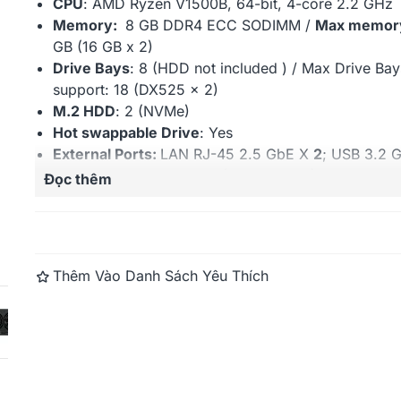
CPU
:
AMD Ryzen V1500B
,
64-bit,
4-core
2.2 GHz
Memory:
8 GB DDR4 ECC SODIMM
/
Max memor
GB (16 GB x 2)
Synology Dis
DS1621+
Drive Bays
: 8 (HDD not included ) / Max Drive Bay
support:
18 (DX525 x 2)
30.426.545
M.2 HDD
: 2 (NVMe)
Hot swappable Drive
: Yes
External Ports:
LAN RJ-45 2.5 GbE X
2
; USB 3.2 G
Port X
3;
Expansion port (USB Type-C) X
2;
PCIe
Đọc thêm
Expansion Gen3 x8 slot (x4 link)
X 1
Maximum IP cam (License required): 40
(includin
License)
Warranty:
3 years
Thêm Vào Danh Sách Yêu Thích