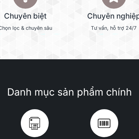
 sàng để
Chuyên biệt
Chuyên nghiệ
từ đầu
Chọn lọc & chuyên sâu
Tư vấn, hỗ trợ 24/7
và hỗ trợ cả SSD
, đồng thời có khe
 bộ nhớ đệm.1,6 Có
linh hoạt hơn và
.
Danh mục sản phẩm chính
Tích hợp kép
Lên đến
2.5GbE
25GbE