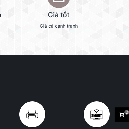
p
Giá tốt
Giá cả cạnh tranh
0
2 x M.2
NVMe