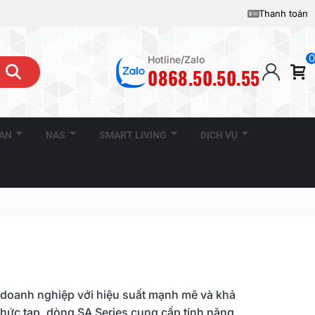
Thanh toán
0
Hotline/Zalo
0868.50.50.55
CAN
NAS
SMART LIVING
DỊCH VỤ
 doanh nghiệp với hiệu suất mạnh mẽ và khả
phức tạp, dòng SA Series cung cấp tính năng