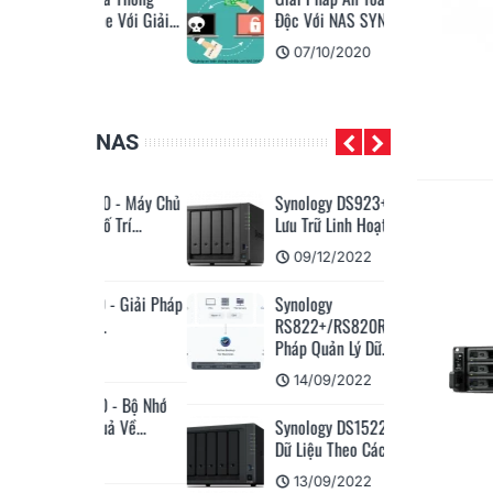
ome Với Giải...
Độc Với NAS SYNOLOGY
22
07/10/2020
NAS
6500 - Máy Chủ
Synology DS923+ - Nền Tảng
 Bố Trí...
Lưu Trữ Linh Hoạt...
2
09/12/2022
410 - Giải Pháp
Synology
u...
RS822+/RS820RP+: Giải
Pháp Quản Lý Dữ...
2
14/09/2022
500 - Bộ Nhớ
u Quả Về...
Synology DS1522+: Lưu Trữ
Dữ Liệu Theo Cách...
2
13/09/2022