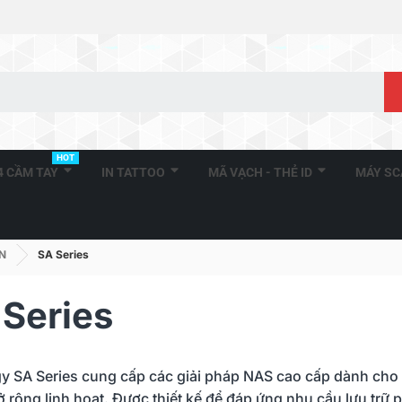
HOT
A4 CẦM TAY
IN TATTOO
MÃ VẠCH - THẺ ID
MÁY S
AN
SA Series
 Series
y SA Series cung cấp các giải pháp NAS cao cấp dành cho
 rộng linh hoạt. Được thiết kế để đáp ứng nhu cầu lưu trữ 