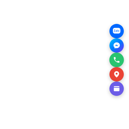
anh
Zalo