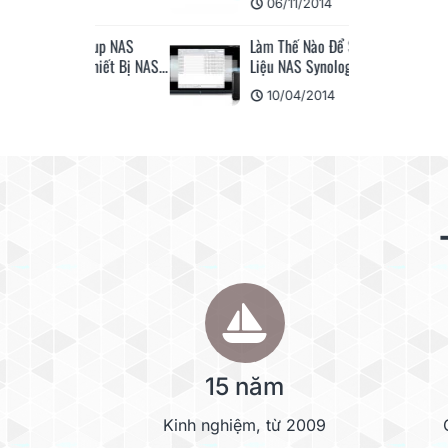
20
06/11/2014
ackup NAS
Làm Thế Nào Để Sao Lưu Dữ
 Thiết Bị NAS...
Liệu NAS Synology...
20
10/04/2014
15 năm
Kinh nghiệm, từ 2009