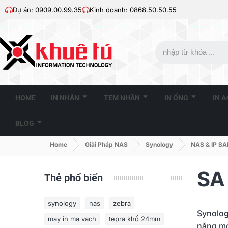
Dự án: 0909.00.99.35
Kinh doanh: 0868.50.50.55
HOME
IN NHÃN
TEM NHÃN
IN ỐNG
IN 
BLOG
Home
Giải Pháp NAS
Synology
NAS & IP S
SA
Thẻ phổ biến
synology
nas
zebra
Synolog
may in ma vach
tepra khổ 24mm
năng mở