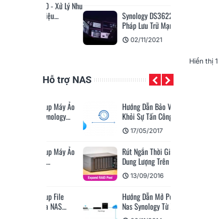
400 - Xử Lý Nhu
 Liệu...
Synology DS3622xs+: Giải
Pháp Lưu Trữ Mạnh Mẽ...
2
02/11/2021
Hiển thị
1
Hỗ trợ NAS
ackup Máy Ảo
Hướng Dẫn Bảo Vệ Synology
 Synology...
Khỏi Sự Tấn Công Của...
20
17/05/2017
ackup Máy Ảo
Rút Ngắn Thời Gian Mở Rộng
al...
Dung Lượng Trên NAS...
20
13/09/2016
ckup File
Hướng Dẫn Mở Port Truy Cập
 Qua NAS...
Nas Synology Từ Xa...