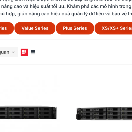
 nâng cao và hiệu suất tối ưu. Khám phá các mô hình trong 
ù hợp, giúp nâng cao hiệu quả quản lý dữ liệu và bảo vệ t
ries
Value Series
Plus Series
XS/XS+ Serie
êm
 quan