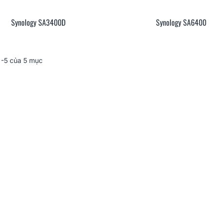
Synology SA3400D
Synology SA6400
Xem Nhanh
Xem Nh
-5 của 5 mục