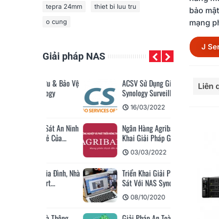
tepra 24mm
thiet bi luu tru
bảo mật
o cung
mạng ph
J Se
Giải pháp NAS
Đọc th
o Lưu & Bảo Vệ
ACSV Sử Dụng Giải Pháp
Liên
ynology
Synology Surveillance...
2
16/03/2022
ám Sát An Ninh
Ngân Hàng Agribank Đã Triển
n Lẻ Của...
Khai Giải Pháp Giám...
22
03/03/2022
o Gia Đình, Nhà
Triển Khai Giải Pháp Giám
mart...
Sát Với NAS Synology...
22
08/10/2020
 Nhà Thông
Giải Pháp An Toàn Chống Mã