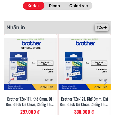
Kodak
Ricoh
Colortrac
Nhãn in
TZe
Brother TZe-111, Khổ 6mm, Dài
Brother TZe-121, Khổ 9mm, Dài
Xem Nhanh
Xem Nhanh
8m, Black On Clear, Chống Thấm
8m, Black On Clear, Chống Thấm
Nước
Nước
297.000 đ
330.000 đ