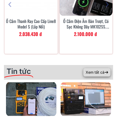
Ổ Cắm Thanh Ray Cao Cấp Line8
Ổ Cắm Điện Âm Bàn Trượt, Có
Xem Nhanh
Xem Nhanh
Model S (Lắp Nổi)
Sạc Không Dây MK102SS
(Silver)
2.038.430 đ
2.100.000 đ
Tin tức
Xem tất cả