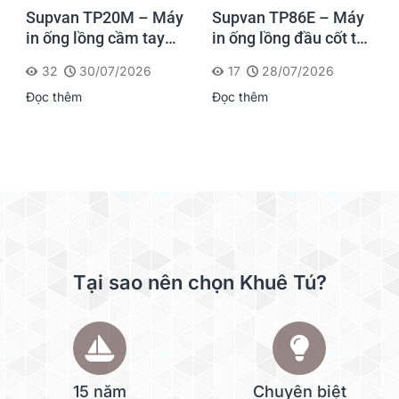
Supvan TP20M – Máy
Supvan TP86E – Máy
in ống lồng cầm tay
in ống lồng đầu cốt tốc
cho dân thi công: in
độ cao cho sản xuất tủ
32
30/07/2026
17
28/07/2026
đánh dấu ngay tại
bảng điện & nhà máy
Đọc thêm
Đọc thêm
hiện trường
sản lượng lớn
Tại sao nên chọn Khuê Tú?
15 năm
Chuyên biệt