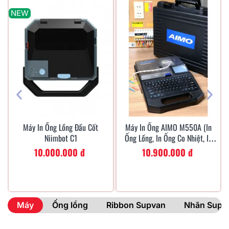
NEW
Máy In Ống Lồng Đầu Cốt
Máy In Ống AIMO M550A (in
Xem Nhanh
Xem Nhanh
Niimbot C1
Ống Lồng, In Ống Co Nhiệt, In
Nhãn)
10.000.000 đ
10.900.000 đ
Máy
Ống lồng
Ribbon Supvan
Nhãn Supv