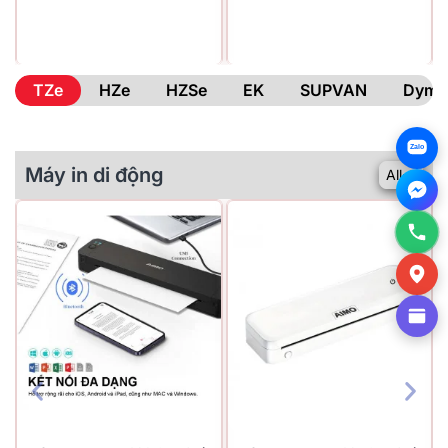
TZe
HZe
HZSe
EK
SUPVAN
Dymo
Zalo
Máy in di động
All