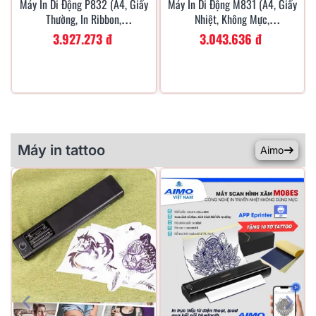
Máy In Di Động P832 (A4, Giấy
Máy In Di Động M831 (A4, Giấy
Xem Nhanh
Xem Nhanh
Thường, In Ribbon,
Nhiệt, Không Mực,
Bluetooth/USB-C)
Bluetooth/USB-C)
3.927.273 đ
3.043.636 đ
Máy in tattoo
Aimo