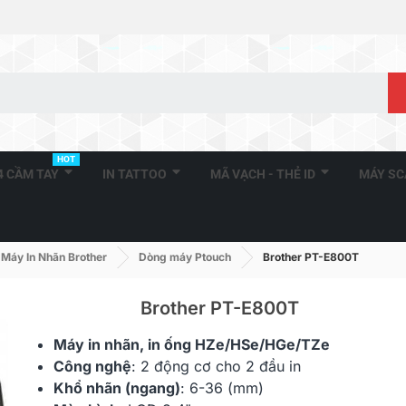
HOT
A4 CẦM TAY
IN TATTOO
MÃ VẠCH - THẺ ID
MÁY S
Máy In Nhãn Brother
Dòng máy Ptouch
Brother PT-E800T
Brother PT-E800T
Máy in nhãn
, in ống
HZe
/HSe/HGe/TZe
Công nghệ
: 2 động cơ cho 2 đầu in
Khổ nhãn (ngang)
: 6-36 (mm)