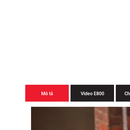
Mô tả
Video E800
Ch