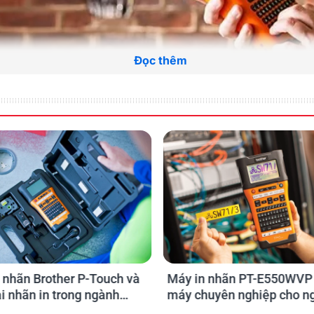
Đọc thêm
Đọc thêm
ng trong thi công hệ thố
ng-01 của Brother đáp ứng hầu hết các nhu cầu in ấn, đánh dấu tron
 nhãn Brother P-Touch và
Máy in nhãn PT-E550WVP 
ại nhãn in trong ngành
máy chuyên nghiệp cho n
 Viễn thông.
Điện - Viễn Thông