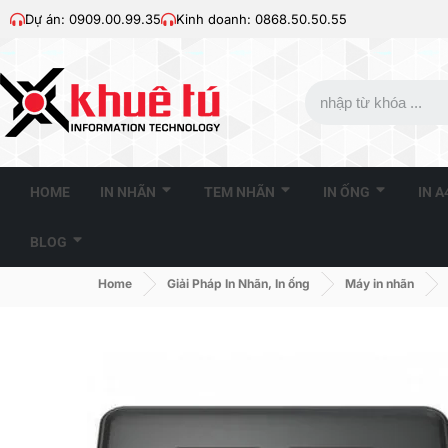
Dự án: 0909.00.99.35
Kinh doanh: 0868.50.50.55
HOME
IN NHÃN
TEM NHÃN
IN ỐNG
IN 
BLOG
Home
Giải Pháp In Nhãn, In ống
Máy in nhãn