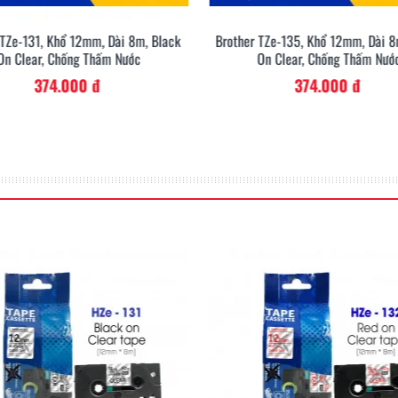
 TZe-131, Khổ 12mm, Dài 8m, Black
Brother TZe-135, Khổ 12mm, Dài 8
E800T
On Clear, Chống Thấm Nước
On Clear, Chống Thấm Nướ
374.000 đ
374.000 đ
Tính năng nổi bật
nh năng mạnh mẽ, hỗ trợ linh hoạt cho nhu cầu thi công trong nhà hoặ
In từ điện thoại