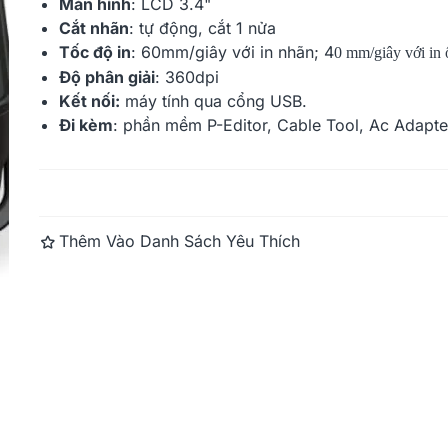
Màn hình
: LCD 3.4"
Cắt nhãn
: tự động, cắt 1 nửa
Tốc độ in
: 60mm/giây với in nhãn; 4
0 mm/giây với in
Độ phân giải
: 360dpi
Kết nối:
máy tính qua cổng USB.
Đi kèm
: phần mềm P-Editor, Cable Tool, Ac Adapte
Đọc thêm
Thêm Vào Danh Sách Yêu Thích