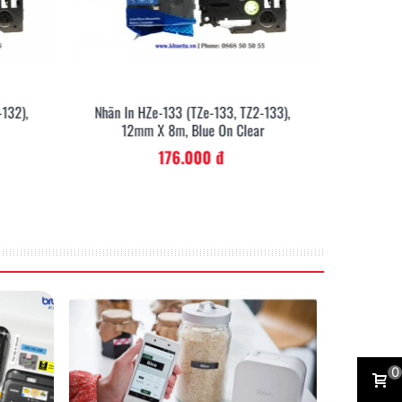
-132),
Nhãn In HZe-133 (TZe-133, TZ2-133),
Nhãn In
12mm X 8m, Blue On Clear
12m
176.000 đ
Gõ nội dung thuận tiện với bàn phím
Tiếng Việt
In ống co nhiệt
0