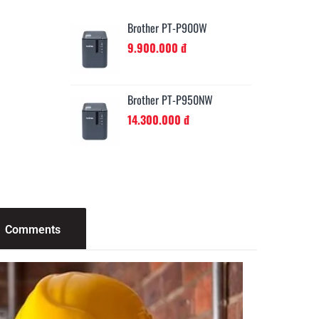
-P750W
Brother PT-P900W
Br
đ
9.900.000 đ
16
E500 (E500VP)
Brother PT-P950NW
Br
14.300.000 đ
1.
Comments