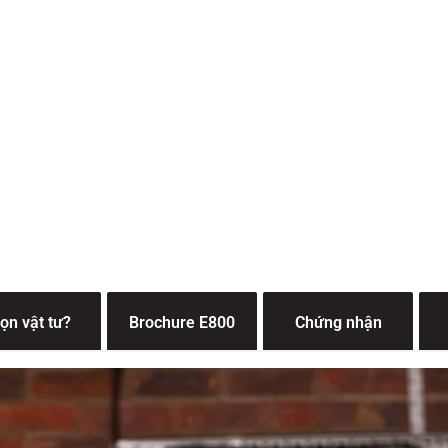
Brother PT-E300 (E300VP)
Brother PT
5.390.000 
Brother PT-E550W
Brother PT-
(E550WVP)
ọn vật tư?
Brochure E800
Chứng nhận