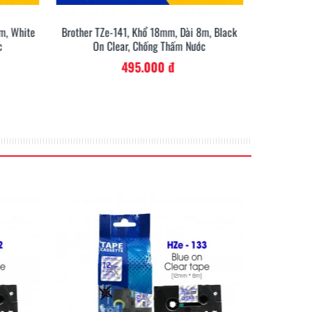
m, White
Brother TZe-141, Khổ 18mm, Dài 8m, Black
Brother TZ
E850TKW
c
On Clear, Chống Thấm Nước
On 
495.000 đ
c tại chân công trình.
In từ bàn phím