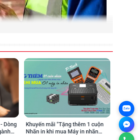
ng điện
g thi công hệ thống tủ bảng điện.
Zalo
- Dòng
Khuyến mãi "Tặng thêm 1 cuộn
Giải pháp
gành
Nhãn in khi mua Máy in nhãn
nhãn đắc
Brother" ngoài cuộn nhãn đi kèm