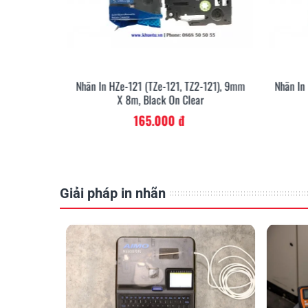
111), 6mm X
Nhãn In HZe-121 (TZe-121, TZ2-121), 9mm
Nhãn In
X 8m, Black On Clear
165.000 đ
Hỗ trợ
thiết kế
nhãn, in nhãn & in ống đa dạng
Giải pháp in nhãn
In nhãn có màng