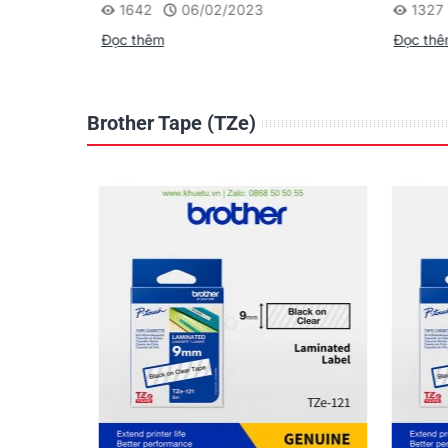
1642
06/02/2023
1327
Đọc thêm
Đọc th
Brother Tape (TZe)
Dòng máy in ống
BROTHER PT-
E800
Thế hệ máy in ống mới với 02 động cơ i
ống và in nhãn riêng biệt đầu tiên trên th
trường. Với nhiều tính năng mạnh mẽ và