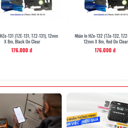
 HZe-131 (TZE-131, TZ2-131), 12mm
Nhãn In HZe-132 (TZe-132, TZ2
X 8m, Black On Clear
12mm X 8m, Red On Clear
176.000 đ
176.000 đ
Thiết kế & in nhãn từ
mobile/tablet
In ống lồng cos