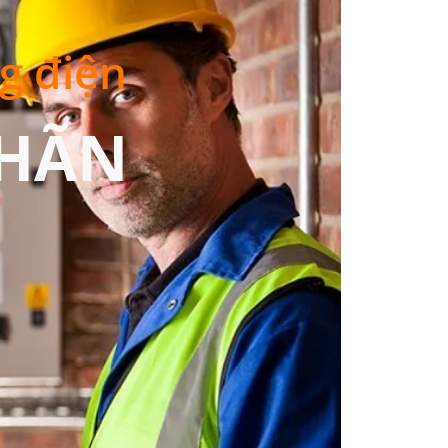
ng điện
NHÃN