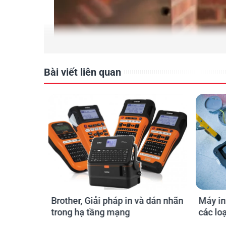
Ứng dụ
Bài viết liên quan
Giải pháp in ống, in nhãn 02-tro
việc đánh
Brother, Giải pháp in và dán nhãn
Máy in
ện -
trong hạ tầng mạng
các lo
Điện -