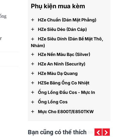
Phụ kiện mua kèm
 ống
+
HZe Chuẩn (dán Mặt Phẳng)
+
HZe Siêu Dẻo (dán Cáp)
r
+
HZe Siêu Dính (dán Bề Mặt Thô,
Nhám)
+
HZe Nền Màu Bạc (silver)
+
HZe An Ninh (security)
+
HZe Màu Dạ Quang
+
HZSe Băng Ống Co Nhiệt
+
Ống Lồng Đầu Cos - Mực In
+
Ống Lồng Cos
+
Mực Cho E800T/E850TKW
Bạn cũng có thể thích