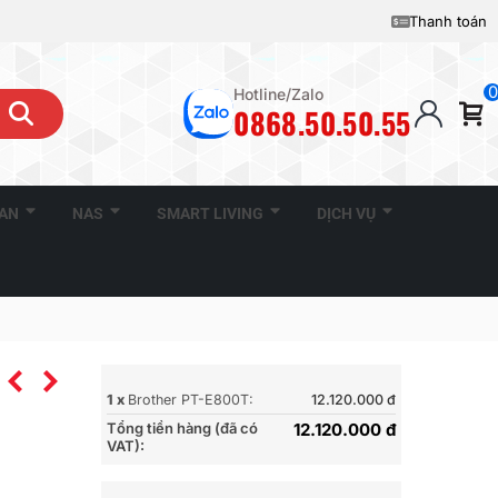
Thanh toán
0
Hotline/Zalo
0868.50.50.55
CAN
NAS
SMART LIVING
DỊCH VỤ
1 x
Brother PT-E800T:
12.120.000 đ
Tổng tiền hàng (đã có
12.120.000 đ
VAT):