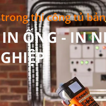
 trong thi công tủ bả
 IN ỐNG - IN 
GHIỆP