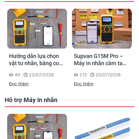
Hướng dẫn lựa chọn
Supvan G15M Pro –
vật tư nhãn, băng co
Máy in nhãn cầm tay
nhiệt, thẻ cáp cho
cho dân thi công: đánh
40
23/07/2026
213
20/07/2026
Supvan G15M Pro
dấu một lần, tra cứu
Đọc thêm
Đọc thêm
trọn đời công trình
Hỗ trợ Máy in nhãn