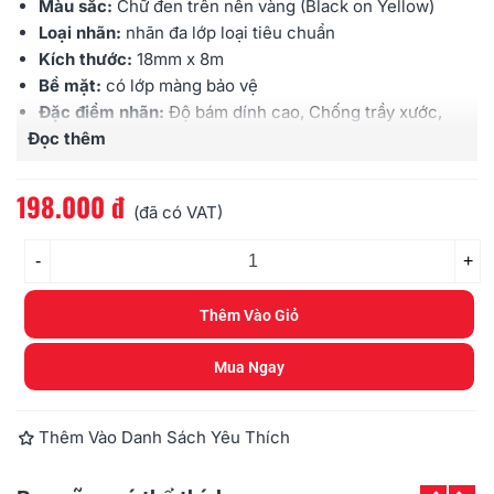
Màu sắc:
Chữ đen trên nền vàng (Black on Yellow)
Loại nhãn:
nhãn đa lớp loại tiêu chuẩn
Kích thước:
18mm x 8m
Bề mặt:
có lớp màng bảo vệ
Đặc điểm nhãn:
Độ bám dính cao, Chống trầy xước,
Đọc thêm
Chịu được hóa chất, Chống thấm nước, Chịu được
cường độ ánh sáng cao, Chịu được nhiệt độ
Sử dụng cho:
các loại máy Brother
Ptouch
198.000 đ
(đã có VAT)
-
+
Thêm Vào Giỏ
Mua Ngay
Thêm Vào Danh Sách Yêu Thích