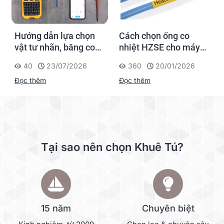
Hướng dẫn lựa chọn
Cách chọn ống co
vật tư nhãn, băng co
nhiệt HZSE cho máy in
nhiệt, thẻ cáp cho
nhãn đúng chuẩn
40
23/07/2026
360
20/01/2026
Supvan G15M Pro
Đọc thêm
Đọc thêm
Tại sao nên chọn Khuê Tú?
15 năm
Chuyên biệt