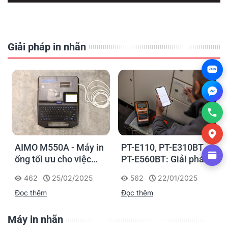
Giải pháp in nhãn
Zalo
AIMO M550A - Máy in
PT-E110, PT-E310BT,
ống tối ưu cho việc
PT-E560BT: Giải pháp
đánh dấu, phân loại và
in nhãn cầm tay công
462
25/02/2025
562
22/01/2025
nhận diện cáp điện,
nghiệp của Brother
Đọc thêm
Đọc thêm
cáp mạng
Máy in nhãn