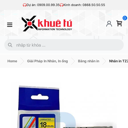
Dự án: 0909.00.99.35
Kinh doanh: 0868.50.50.55
0
Home
Giải Pháp In Nhãn, In ống
Băng nhãn in
Nhãn in TZ