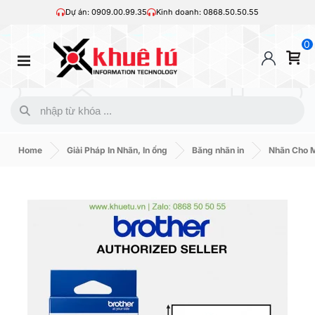
Dự án: 0909.00.99.35
Kinh doanh: 0868.50.50.55
0
Home
Giải Pháp In Nhãn, In ống
Băng nhãn in
Nhãn Cho M