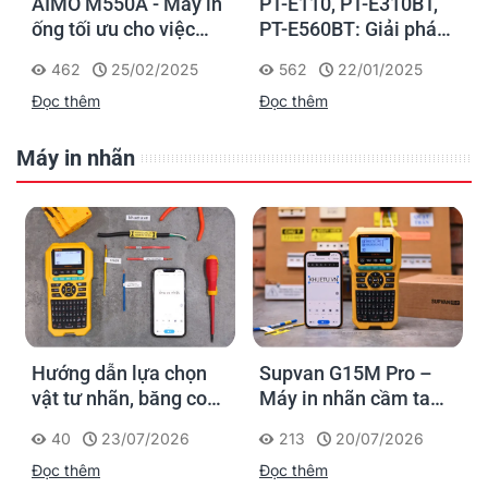
AIMO M550A - Máy in
PT-E110, PT-E310BT,
ống tối ưu cho việc
PT-E560BT: Giải pháp
đánh dấu, phân loại và
in nhãn cầm tay công
462
25/02/2025
562
22/01/2025
nhận diện cáp điện,
nghiệp của Brother
Đọc thêm
Đọc thêm
cáp mạng
Máy in nhãn
Hướng dẫn lựa chọn
Supvan G15M Pro –
vật tư nhãn, băng co
Máy in nhãn cầm tay
nhiệt, thẻ cáp cho
cho dân thi công: đánh
40
23/07/2026
213
20/07/2026
Supvan G15M Pro
dấu một lần, tra cứu
Đọc thêm
Đọc thêm
trọn đời công trình