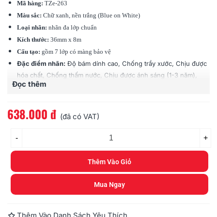
Mã hàng:
TZe-263
Màu sắc:
Chữ xanh, nền trắng (Blue on White)
Loại nhãn:
nhãn đa lớp chuẩn
Kích thước:
36mm x 8m
Cấu tạo:
gồm 7 lớp có màng bảo vệ
Đặc điểm nhãn:
Độ bám dính cao, Chống trầy xước, Chịu được
hóa chất, Chống thấm nước, Chịu được ánh sáng (1-3 năm),
Đọc thêm
Chịu được nhiệt độ (-80 độ - 200 độ C)
Tương thích:
các loại máy Brother Ptouch (PT)
638.000 đ
(đã có VAT)
-
+
Thêm Vào Giỏ
Mua Ngay
Thêm Vào Danh Sách Yêu Thích