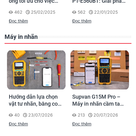
ống tối ưu cho việc
PT-E560BT: Giải pháp
đánh dấu, phân loại và
in nhãn cầm tay công
462
25/02/2025
562
22/01/2025
nhận diện cáp điện,
nghiệp của Brother
Đọc thêm
Đọc thêm
cáp mạng
Máy in nhãn
Hướng dẫn lựa chọn
Supvan G15M Pro –
vật tư nhãn, băng co
Máy in nhãn cầm tay
nhiệt, thẻ cáp cho
cho dân thi công: đánh
40
23/07/2026
213
20/07/2026
Supvan G15M Pro
dấu một lần, tra cứu
Đọc thêm
Đọc thêm
trọn đời công trình