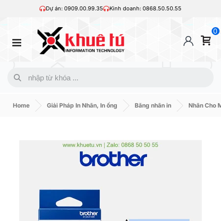
Dự án: 0909.00.99.35
Kinh doanh: 0868.50.50.55
0
Home
Giải Pháp In Nhãn, In ống
Băng nhãn in
Nhãn Cho M