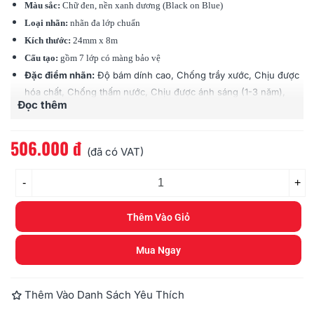
Màu sắc:
Chữ đen, nền xanh dương (Black on Blue)
Loại nhãn:
nhãn đa lớp chuẩn
Kích thước:
24mm x 8m
Cấu tạo:
gồm 7 lớp có màng bảo vệ
Đặc điểm nhãn:
Độ bám dính cao, Chống trầy xước, Chịu được
hóa chất, Chống thấm nước, Chịu được ánh sáng (1-3 năm),
Đọc thêm
Chịu được nhiệt độ (-80 độ - 200 độ C)
Tương thích:
các loại máy Brother Ptouch (PT)
506.000 đ
(đã có VAT)
-
+
Thêm Vào Giỏ
Mua Ngay
Thêm Vào Danh Sách Yêu Thích