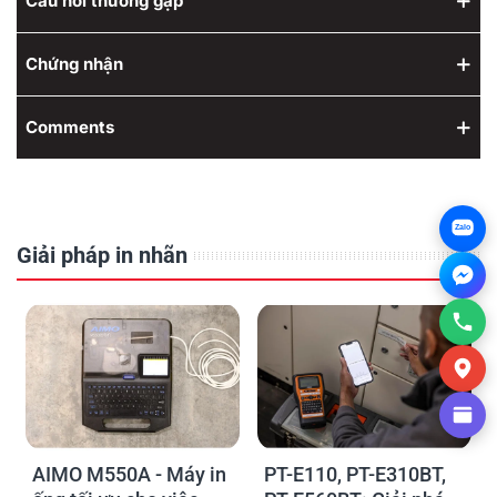
Câu hỏi thường gặp
Chứng nhận
Comments
Zalo
Giải pháp in nhãn
AIMO M550A - Máy in
PT-E110, PT-E310BT,