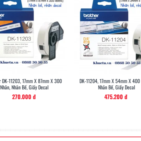
r DK-11203, 17mm X 87mm X 300
DK-11204, 17mm X 54mm X 400 L
Nhãn, Nhãn Bế, Giấy Decal
Nhãn Bế, Giấy Decal
Kho hàng - Kho p
270.000 đ
475.200 đ
ể tạo ra các nhãn hàng hóa
Những nhãn in mã vạch có thể
n ngay lập tức nếu có sự thay
nhận hàng/khách hàng có thể
Đọc ngay