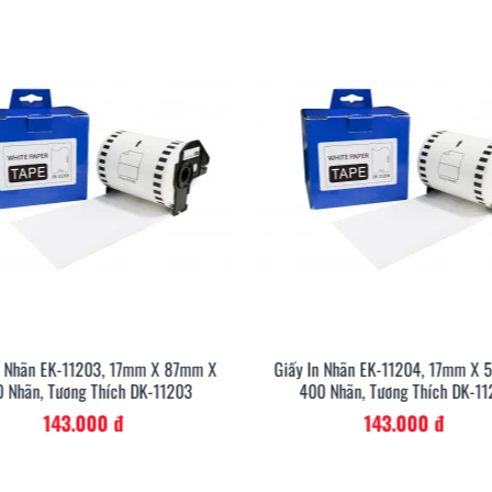
n Nhãn EK-11203, 17mm X 87mm X
Giấy In Nhãn EK-11204, 17mm X
 Nhãn, Tương Thích DK-11203
400 Nhãn, Tương Thích DK-1
Nhà hàng - Dịch v
143.000 đ
143.000 đ
 ấn tượng rất tốt với khách
Giải pháp in nhãn của Khuê Tú
sự chuyên nghiệp.
những nơi có số lượng nhân vi