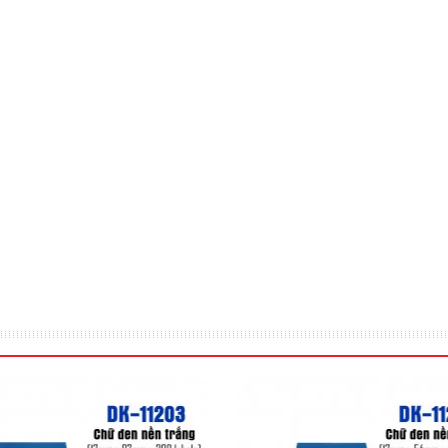
Nhà máy - Sản xuấ
i pháp in dán nhãn được dùng
Với giải pháp in dán nhãn HZ
 dây cáp điện, ....
vượt trội nên được nhiều nhà 
Đọc ngay