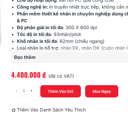
Chế độ hoạt động:
kết nối PC qua cổng USB
Công nghệ in:
in truyền nhiệt trực tiếp, không cần
Phần mềm thiết kế nhãn in chuyên nghiệp dùng 
& PC
Độ phân giải in tối đa
: 300 X 600 dpi
Tốc độ in tối đa
: 93nhãn/phút
Khổ nhãn in tối đa
: 62mm (chiều ngang)
Loại nhãn in hỗ trợ
: nhãn
EK
, nhãn
DK
(cuộn nhãn lo
tục hoặc loại bế sẵn)
Đọc thêm
Cắt nhãn
: tự động
Thùng bao gồm
: Thân máy
QL
-700 X 1, Dây cáp U
Brother QL-800
Brother QL
4.400.000 đ
Dây nguồn X 1, Hướng dẫn sử dụng X 1, Cuộn nh
(đã có VAT)
4.350.000 đ
8.200.000 
x 90mm x 100 nhãn X 1 cuộn, cuộn nhãn 62mm x 4
cuộn
-
+
Thêm Vào Giỏ
Mua Ngay
Bảo hành
: 12 tháng
Brother QL-810W
Brother QL-
5.940.000 đ
7.310.000 
Thêm Vào Danh Sách Yêu Thích