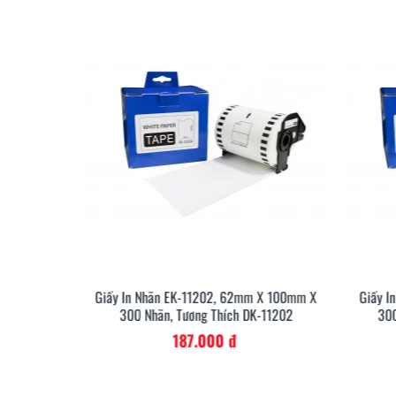
m X 90mm X
Giấy In Nhãn EK-11202, 62mm X 100mm X
Giấy I
-11201
300 Nhãn, Tương Thích DK-11202
300
Khách sạn - Resort
187.000 đ
Giải pháp in nhãn
của Khuê Tú sẽ giúp bạn tạo được
hàng từ lúc nhận phòng cho đến khi trả phòng bởi 