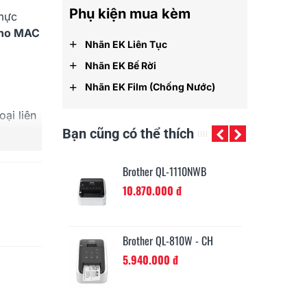
Phụ kiện mua kèm
 mực
cho MAC
+
Nhãn EK Liên Tục
+
Nhãn EK Bế Rời
+
Nhãn EK Film (chống Nước)
ại liên
Bạn cũng có thể thích
SB X 1,
-820NWB
Brother QL-1110NWB
Br
ãn 29mm
đ
10.870.000 đ
8.
m X 1
1100
Brother QL-810W - CH
đ
5.940.000 đ