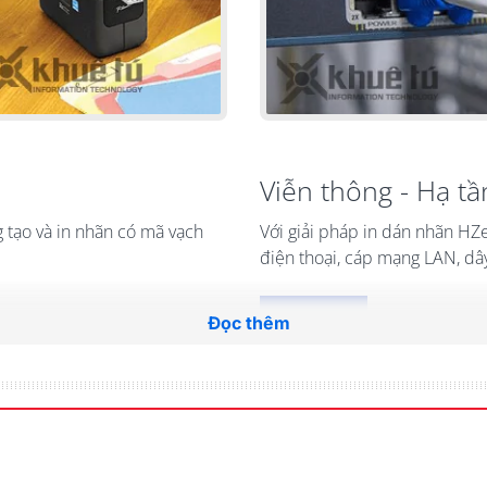
Viễn thông - Hạ t
 tạo và in nhãn có mã vạch
Với giải pháp in dán nhãn
HZ
điện thoại, cáp mạng LAN, dây
Đọc ngay
Đọc thêm
Đọc thêm