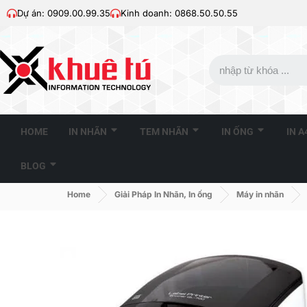
Dự án: 0909.00.99.35
Kinh doanh: 0868.50.50.55
HOME
IN NHÃN
TEM NHÃN
IN ỐNG
IN 
BLOG
Home
Giải Pháp In Nhãn, In ống
Máy in nhãn