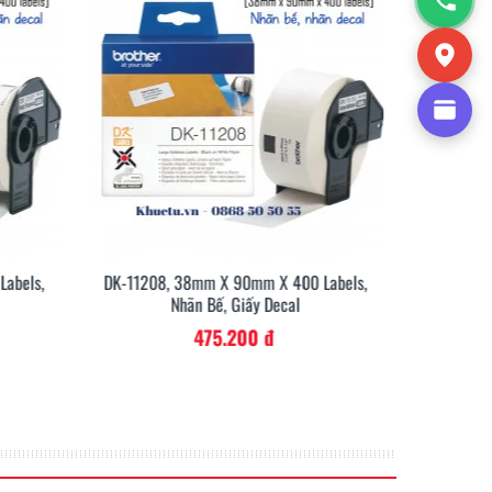
abels,
DK-11208, 38mm X 90mm X 400 Labels,
DK-11209
Nhãn Bế, Giấy Decal
hân phối
475.200 đ
 được sử dụng để dán lên các lô hàng, và người
 dễ dàng quét mã vạch khi nhận.