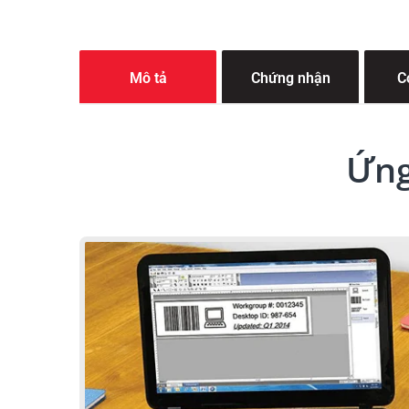
Mô tả
Chứng nhận
C
Ứng