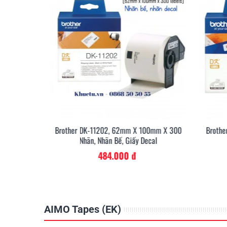
0mm X 400
Brother DK-11202, 62mm X 100mm X 300
Brothe
cal
Nhãn, Nhãn Bế, Giấy Decal
Bán lẻ - Siêu thị
484.000 đ
Bằng giải pháp in dán nhãn của Khuê Tú, bạn có th
chuyên nghiệp, bắt mắt và cũng có thể thay đổi nhã
đổi.
AIMO Tapes (EK)
Đọc ngay