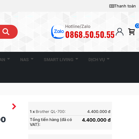
Thanh toán
0
Hotline/Zalo
0868.50.50.55
CAN
NAS
SMART LIVING
DỊCH VỤ
1 x
Brother QL-700:
4.400.000 đ
00
Tổng tiền hàng (đã có
4.400.000 đ
VAT):