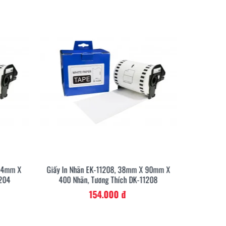
 54mm X
Giấy In Nhãn EK-11208, 38mm X 90mm X
Giấy In N
1204
400 Nhãn, Tương Thích DK-11208
800 N
ụ ăn uống
154.000 đ
 đặc biệt thích hợp để in bảng tên nhân viên tại
ên thay đổi liên tục; hoặc để dán nhãn ghi chú chai