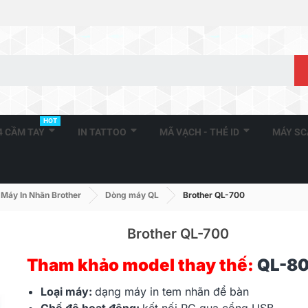
HOT
A4 CẦM TAY
IN TATTOO
MÃ VẠCH - THẺ ID
MÁY S
Máy In Nhãn Brother
Dòng máy QL
Brother QL-700
Brother QL-700
Tham khảo model thay thế:
QL-8
Loại máy:
dạng
máy in tem nhãn
để bàn