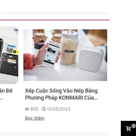
ãn Để
Xếp Cuộc Sống Vào Nếp Bằng
Ứng dụng
Phương Pháp KONMARI Của
nhãn cho
Chạm
Người Nhật
855
12/05/2023
1175
Đọc thêm
Đọc thêm
0