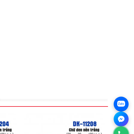
t
e của Khuê Tú có chi phí thấp, chất lượng nhãn bền
máy sản xuất tin dùng.
Zalo