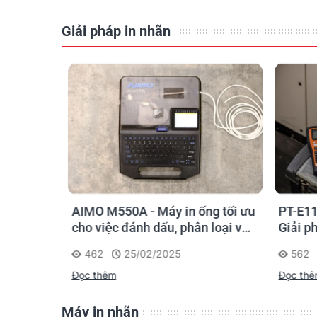
Giải pháp in nhãn
Đọc ngay
o kỹ sư
AIMO M550A - Máy in ống tối ưu
PT-E11
chọn sao
cho việc đánh dấu, phân loại và
Giải p
nhận diện cáp điện, cáp mạng
nghiệp
462
25/02/2025
562
Đọc thêm
Đọc th
Máy in nhãn