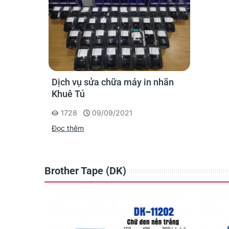
Dịch vụ sửa chữa máy in nhãn
Khuê Tú
1728
09/09/2021
Truyền tải điện
Đọc thêm
Trong ngành điện và thiết bị điện công nghiệp, giả
để đánh dấu các tủ bảng điện, công tắc điện, đấu nối
Brother Tape (DK)
Đọc ngay