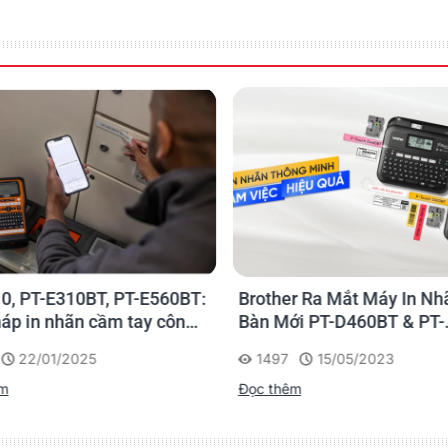
lọ gia vị, ...
Đọc ngay
0, PT-E310BT, PT-E560BT:
Brother Ra Mắt Máy In Nh
háp in nhãn cầm tay công
Bàn Mới PT-D460BT & PT-
 của Brother
D610BT - Giải Pháp Một 
22/01/2025
1497
15/05/2023
Cho Dân Văn Phòng
êm
Đọc thêm