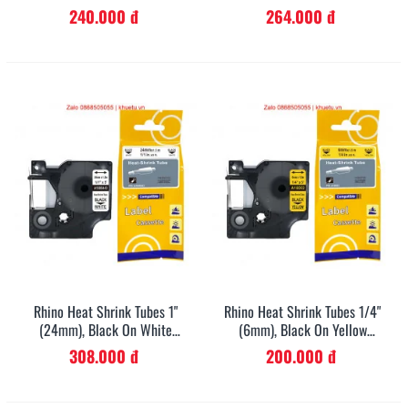
(18055)
(18057)
240.000 đ
264.000 đ
Rhino Heat Shrink Tubes 1"
Rhino Heat Shrink Tubes 1/4"
(24mm), Black On White
(6mm), Black On Yellow
(1805443)
(18052)
308.000 đ
200.000 đ