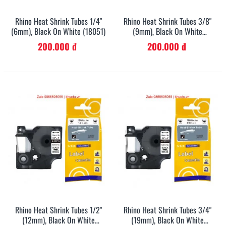
Rhino Heat Shrink Tubes 1/4"
Rhino Heat Shrink Tubes 3/8"
(6mm), Black On White (18051)
(9mm), Black On White
(18053)
200.000 đ
200.000 đ
Rhino Heat Shrink Tubes 1/2"
Rhino Heat Shrink Tubes 3/4"
(12mm), Black On White
(19mm), Black On White