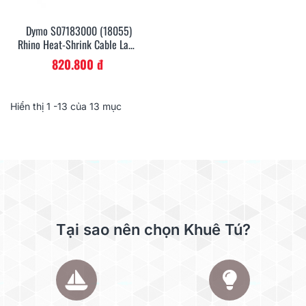
Dymo S07183000 (18055)
Rhino Heat-Shrink Cable Label
Tube 12 Mm X 1.5 M Cassette -
820.800 đ
Black On White
Hiển thị
1
-13 của 13 mục
Tại sao nên chọn Khuê Tú?