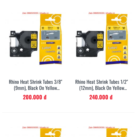
Rhino Heat Shrink Tubes 3/8"
Rhino Heat Shrink Tubes 1/2"
(9mm), Black On Yellow
(12mm), Black On Yellow
(18054)
(18056)
200.000 đ
240.000 đ