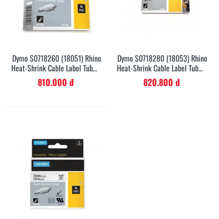
Dymo S0718260 (18051) Rhino
Dymo S0718280 (18053) Rhino
Heat-Shrink Cable Label Tube 6
Heat-Shrink Cable Label Tube 9
Mm X 1.5 M Cassette - Black
Mm X 1.5 M Cassette - Black
810.000 đ
820.800 đ
On White
On White