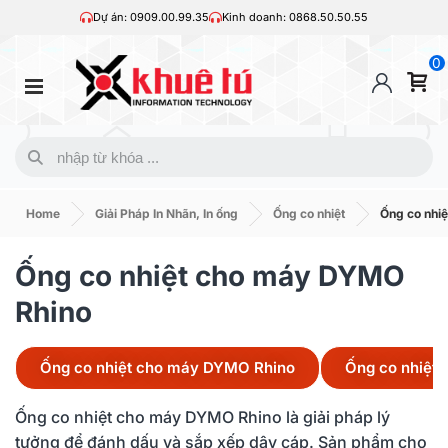
Dự án: 0909.00.99.35
Kinh doanh: 0868.50.50.55
0
Home
Giải Pháp In Nhãn, In ống
Ống co nhiệt
Ống co nhi
Ống co nhiệt cho máy DYMO
Rhino
Ống co nhiệt cho máy DYMO Rhino
Ống co nhiệt 
Ống co nhiệt cho máy DYMO Rhino là giải pháp lý
tưởng để đánh dấu và sắp xếp dây cáp. Sản phẩm cho