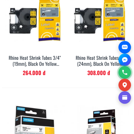
Zalo
Rhino Heat Shrink Tubes 3/4"
Rhino Heat Shrink Tubes 1"
(19mm), Black On Yellow
(24mm), Black On Yellow
(18058)
(1805444)
264.000 đ
308.000 đ