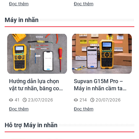
Đọc thêm
Đọc thêm
cáp mạng
Máy in nhãn
Hướng dẫn lựa chọn
Supvan G15M Pro –
vật tư nhãn, băng co
Máy in nhãn cầm tay
nhiệt, thẻ cáp cho
cho dân thi công: đánh
41
23/07/2026
214
20/07/2026
Supvan G15M Pro
dấu một lần, tra cứu
Đọc thêm
Đọc thêm
trọn đời công trình
Hỗ trợ Máy in nhãn