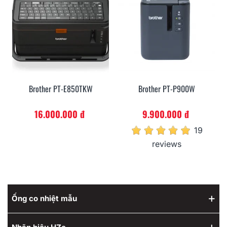
Brother PT-E850TKW
Brother PT-P900W
16.000.000 đ
9.900.000 đ
19
reviews
Ống co nhiệt mẫu