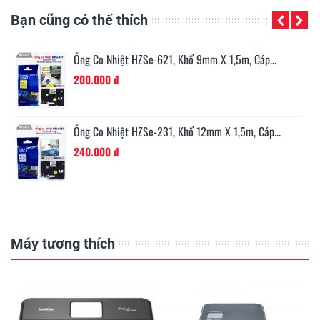
Bạn cũng có thể thích
iệt HZSe-621, Khổ 9mm X 1,5m, Cáp...
Ống Co Nhiệt HZSe
đ
240.000 đ
iệt HZSe-231, Khổ 12mm X 1,5m, Cáp...
Ống Co Nhiệt HZSe
đ
264.000 đ
Máy tương thích