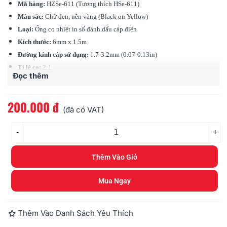
Mã hàng:
HZSe-611 (Tương thích HSe-611)
Màu sắc:
Chữ đen, nền vàng (Black on Yellow)
Loại:
Ống co nhiệt in số đánh dấu cáp điện
Kích thước:
6mm x 1.5m
Đường kính cáp sử dụng:
1.7-3.2mm (0.07-0.13in)
Tỉ lệ co:
2:1
Đọc thêm
Ứng dụng:
Được thiết kế để đánh dấu và xác định các loại dây cáp, sợi và
dây điện
200.000 đ
Tương thích:
các loại máy in ống Brother
(đã có VAT)
-
+
Thêm Vào Giỏ
Mua Ngay
Thêm Vào Danh Sách Yêu Thích