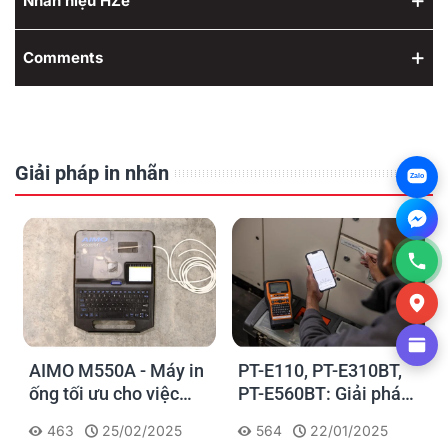
Nhãn hiệu HZe
Comments
Giải pháp in nhãn
Zalo
AIMO M550A - Máy in
PT-E110, PT-E310BT,
ống tối ưu cho việc
PT-E560BT: Giải pháp
đánh dấu, phân loại và
in nhãn cầm tay công
463
25/02/2025
564
22/01/2025
nhận diện cáp điện,
nghiệp của Brother