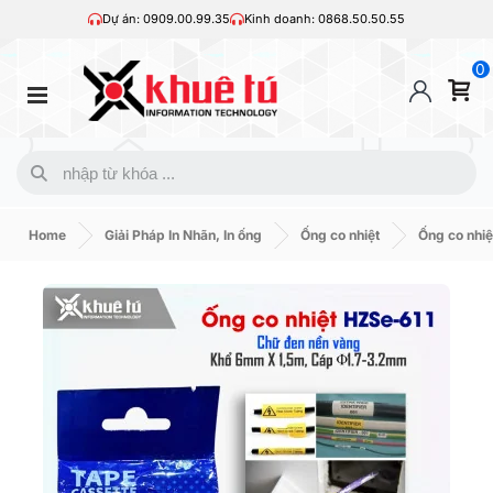
Dự án: 0909.00.99.35
Kinh doanh: 0868.50.50.55
0
Home
Giải Pháp In Nhãn, In ống
Ống co nhiệt
Ống co nhi