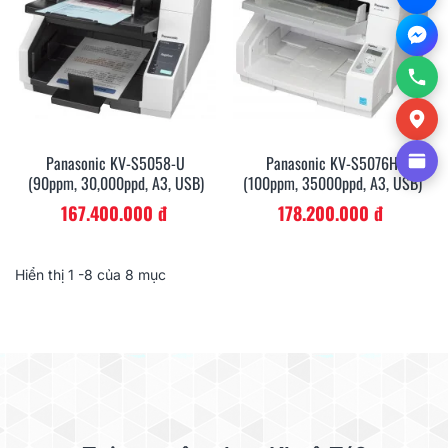
Panasonic KV-S5058-U
Panasonic KV-S5076H
(90ppm, 30,000ppd, A3, USB)
(100ppm, 35000ppd, A3, USB)
167.400.000 đ
178.200.000 đ
Hiển thị
1
-8 của 8 mục