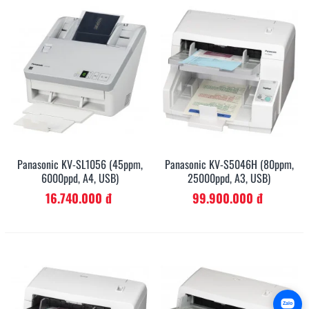
Panasonic KV-SL1056 (45ppm,
Panasonic KV-S5046H (80ppm,
6000ppd, A4, USB)
25000ppd, A3, USB)
16.740.000 đ
99.900.000 đ
Zalo