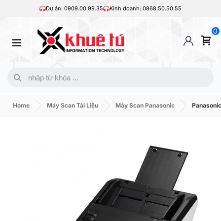
Dự án: 0909.00.99.35
Kinh doanh: 0868.50.50.55
0
Home
Máy Scan Tài Liệu
Máy Scan Panasonic
Panasoni