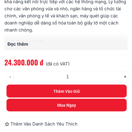
khả năng kết nối trực tiếp với các hệ thống mạng, Lý tưởng
cho các văn phòng vừa và nhỏ, ngân hàng và tổ chức tài
chính, văn phòng y tế và khách sạn, máy quét giúp các
doanh nghiệp dễ dàng số hóa toàn bộ giấy tờ một cách
nhanh chóng.
Xuất xứ: Việt Nam
Đọc thêm
Kiểu máy
: máy để bàn nạp giấy tự động
Khổ giấy
: A4
24.300.000 đ
Tốc độ quét
(ADF, Trắng đen/Thang xám/Màu,
(đã có VAT)
200dpi/300dpi): 70 tờ/phút/140 ảnh/phút
-
Công suất: 8
000 tờ/ngày
+
Cảm biến hình ảnh
: CIS
Độ phân giải quang học
: 600dpi
Thêm Vào Giỏ
Khay nạp ADF
: 100 tờ
Cổng kết nối
: USB 3.2/Ethernet 10/100/1000
Mua Ngay
Bảo hành
: 12 tháng
Thêm Vào Danh Sách Yêu Thích