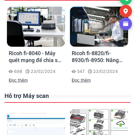
Ricoh fi-8040 - Máy
Ricoh fi-8820/fi-
quét mạng để chia sẻ
8930/fi-8950: Nâng
thông tin trực tiếp
cao hiệu suất làm việc
698
23/02/2024
547
23/02/2024
với dòng máy quét
Đọc thêm
Đọc thêm
siêu nhanh để đảm
nhiệm tác vụ số hóa
tập trung
Hỗ trợ Máy scan