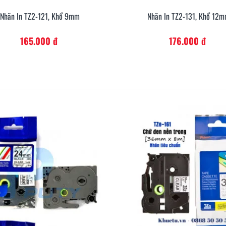
Nhãn In TZ2-121, Khổ 9mm
Nhãn In TZ2-131, Khổ 12
Xem Nhanh
Xem Nh
165.000 đ
176.000 đ