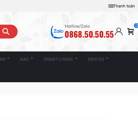
Thanh toán
0
Hotline/Zalo
0868.50.50.55
CAN
NAS
SMART LIVING
DỊCH VỤ