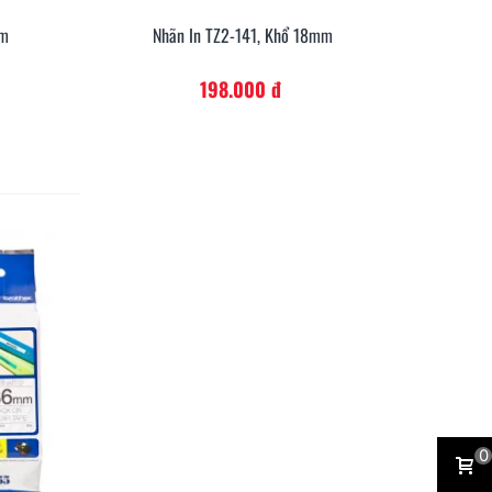
mm
Nhãn In TZ2-141, Khổ 18mm
anh
Xem Nhanh
198.000 đ
0