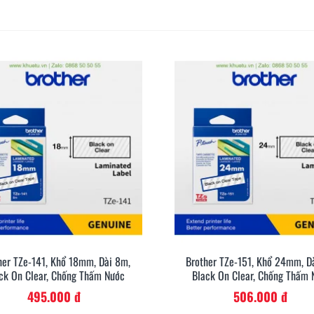
her TZe-141, Khổ 18mm, Dài 8m,
Brother TZe-151, Khổ 24mm, D
Xem Nhanh
Xem Nh
ck On Clear, Chống Thấm Nước
Black On Clear, Chống Thấm 
495.000 đ
506.000 đ