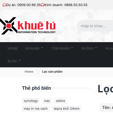
Dự án: 0909.00.99.35
Kinh doanh: 0868.50.50.55
HOME
IN NHÃN
TEM NHÃN
IN ỐNG
IN 
BLOG
Home
Lọc sản phẩm
Lọ
Thẻ phổ biến
synology
nas
zebra
Tên: 
may in ma vach
tepra khổ 24mm