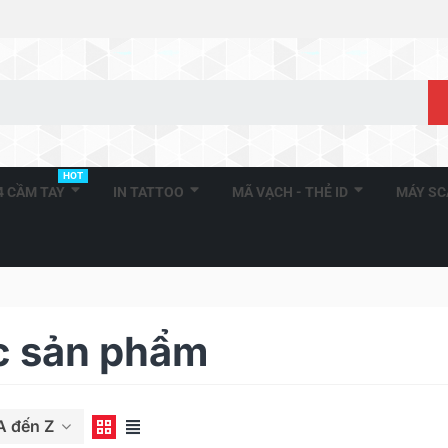
HOT
A4 CẦM TAY
IN TATTOO
MÃ VẠCH - THẺ ID
MÁY S
c sản phẩm
A đến Z