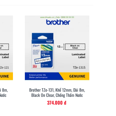
i 8m,
Brother TZe-131, Khổ 12mm, Dài 8m,
anh
Xem Nhanh
Nước
Black On Clear, Chống Thấm Nước
374.000 đ