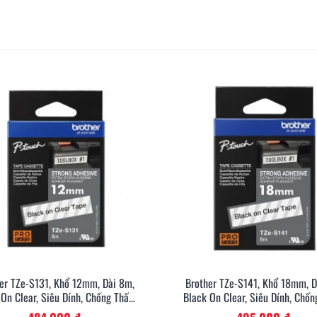
er TZe-S131, Khổ 12mm, Dài 8m,
Brother TZe-S141, Khổ 18mm, D
Xem Nhanh
Xem Nh
 On Clear, Siêu Dính, Chống Thấm
Black On Clear, Siêu Dính, Chố
Nước
Nước