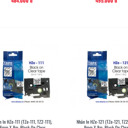
484.000 đ
495.000 đ
 In HZe-111 (TZe-111, TZ2-111),
Nhãn In HZe-121 (TZe-121, TZ2
Xem Nhanh
Xem Nh
6mm X 8m, Black On Clear
9mm X 8m, Black On Clea