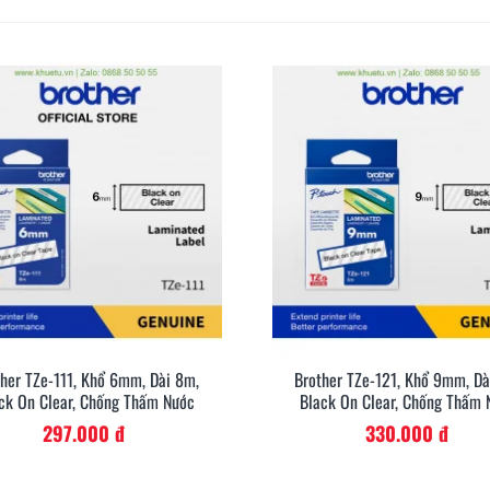
ther TZe-111, Khổ 6mm, Dài 8m,
Brother TZe-121, Khổ 9mm, Dà
Xem Nhanh
Xem Nh
ck On Clear, Chống Thấm Nước
Black On Clear, Chống Thấm 
297.000 đ
330.000 đ