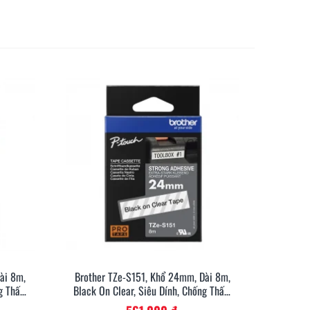
ài 8m,
Brother TZe-S151, Khổ 24mm, Dài 8m,
anh
Xem Nhanh
ng Thấm
Black On Clear, Siêu Dính, Chống Thấm
Nước