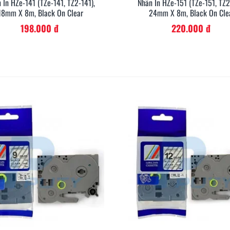
 In HZe-141 (TZe-141, TZ2-141),
Nhãn In HZe-151 (TZe-151, TZ2
Xem Nhanh
Xem Nh
18mm X 8m, Black On Clear
24mm X 8m, Black On Cle
198.000 đ
220.000 đ