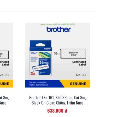
ài 8m,
Brother TZe-161, Khổ 36mm, Dài 8m,
anh
Xem Nhanh
Nước
Black On Clear, Chống Thấm Nước
638.000 đ