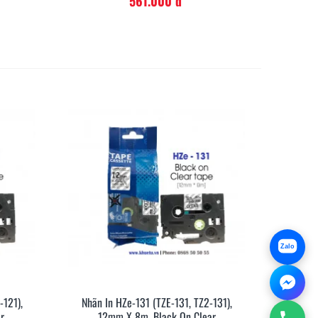
561.000 đ
Zalo
-121),
Nhãn In HZe-131 (TZE-131, TZ2-131),
anh
Xem Nhanh
r
12mm X 8m, Black On Clear