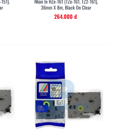
-151),
Nhãn In HZe-161 (TZe-161, TZ2-161),
anh
Xem Nhanh
ar
36mm X 8m, Black On Clear
264.000 đ