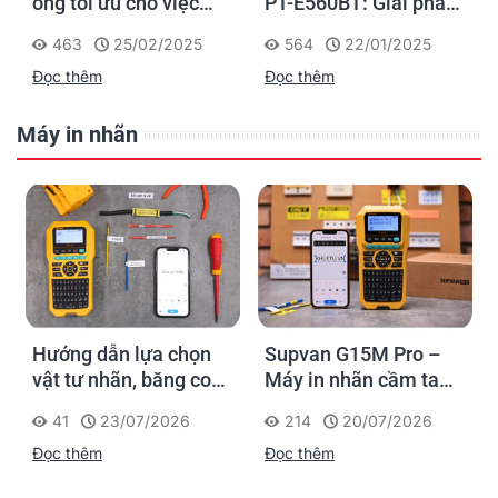
ống tối ưu cho việc
PT-E560BT: Giải pháp
đánh dấu, phân loại và
in nhãn cầm tay công
463
25/02/2025
564
22/01/2025
nhận diện cáp điện,
nghiệp của Brother
Đọc thêm
Đọc thêm
cáp mạng
Máy in nhãn
Hướng dẫn lựa chọn
Supvan G15M Pro –
vật tư nhãn, băng co
Máy in nhãn cầm tay
nhiệt, thẻ cáp cho
cho dân thi công: đánh
41
23/07/2026
214
20/07/2026
Supvan G15M Pro
dấu một lần, tra cứu
Đọc thêm
Đọc thêm
trọn đời công trình