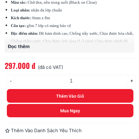
Màu sắc:
Chữ đen, nền trong suốt (Black on Clear)
Loại nhãn:
nhãn đa lớp chuẩn
Kích thước:
6mm x 8m
Cấu tạo:
gồm 7 lớp có màng bảo vệ
Đặc điểm nhãn:
Độ bám dính cao, Chống trầy xước, Chịu được hóa chất,
Chống thấm nước, Chịu được ánh sáng (1-3 năm), Chịu được nhiệt độ
Đọc thêm
(-80 độ - 200 độ C)
Tương thích:
các loại máy Brother Ptouch (PT)
297.000 đ
(đã có VAT)
-
+
Thêm Vào Giỏ
Mua Ngay
Thêm Vào Danh Sách Yêu Thích