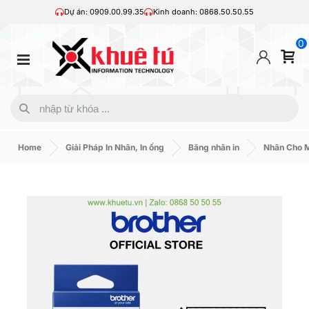
Dự án: 0909.00.99.35
Kinh doanh: 0868.50.50.55
0
Home
Giải Pháp In Nhãn, In ống
Băng nhãn in
Nhãn Cho M