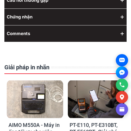
Câu hỏi thường gặp
Chứng nhận
Comments
Zalo
Giải pháp in nhãn
AIMO M550A - Máy in
PT-E110, PT-E310BT,