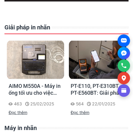
Giải pháp in nhãn
Zalo
AIMO M550A - Máy in
PT-E110, PT-E310BT,
ống tối ưu cho việc
PT-E560BT: Giải pháp
đánh dấu, phân loại và
in nhãn cầm tay công
463
25/02/2025
564
22/01/2025
nhận diện cáp điện,
nghiệp của Brother
Đọc thêm
Đọc thêm
cáp mạng
Máy in nhãn