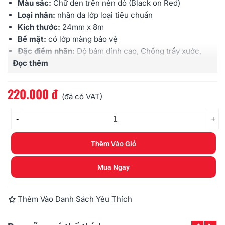
Màu sắc:
Chữ đen trên nền đỏ (Black on Red)
Loại nhãn:
nhãn đa lớp loại tiêu chuẩn
Kích thước:
24mm x 8m
Bề mặt:
có lớp màng bảo vệ
Đặc điểm nhãn:
Độ bám dính cao, Chống trầy xước,
Đọc thêm
Chịu được hóa chất, Chống thấm nước, Chịu được
cường độ ánh sáng cao, Chịu được nhiệt độ
Sử dụng cho:
các loại máy Brother
Ptouch
220.000 đ
(đã có VAT)
-
+
Thêm Vào Giỏ
Mua Ngay
Thêm Vào Danh Sách Yêu Thích