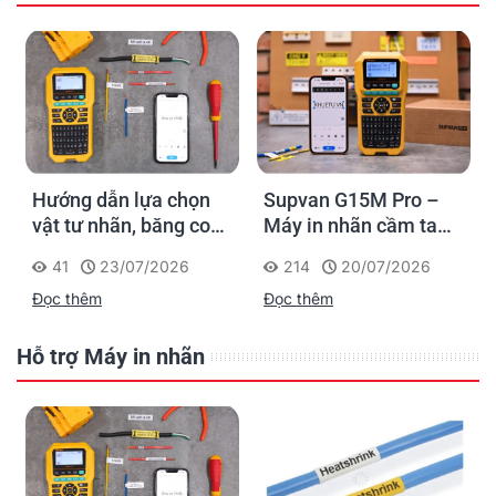
Hướng dẫn lựa chọn
Supvan G15M Pro –
vật tư nhãn, băng co
Máy in nhãn cầm tay
nhiệt, thẻ cáp cho
cho dân thi công: đánh
41
23/07/2026
214
20/07/2026
Supvan G15M Pro
dấu một lần, tra cứu
Đọc thêm
Đọc thêm
trọn đời công trình
Hỗ trợ Máy in nhãn