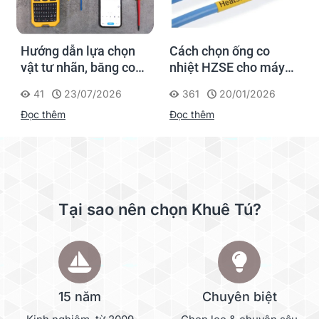
Hướng dẫn lựa chọn
Cách chọn ống co
vật tư nhãn, băng co
nhiệt HZSE cho máy in
nhiệt, thẻ cáp cho
nhãn đúng chuẩn
41
23/07/2026
361
20/01/2026
Supvan G15M Pro
Đọc thêm
Đọc thêm
Tại sao nên chọn Khuê Tú?
15 năm
Chuyên biệt