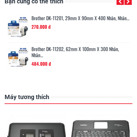
Bạn cũng có thể thích
n...
Brother TZe-421, Khổ 9mm, Dài 8m, Black On Red,...
330.000 đ
Brother TZe-521, Khổ 9mm, Dài 8m, Black On...
330.000 đ
Máy tương thích