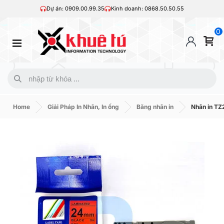
Dự án: 0909.00.99.35
Kinh doanh: 0868.50.50.55
0
Home
Giải Pháp In Nhãn, In ống
Băng nhãn in
Nhãn in TZ