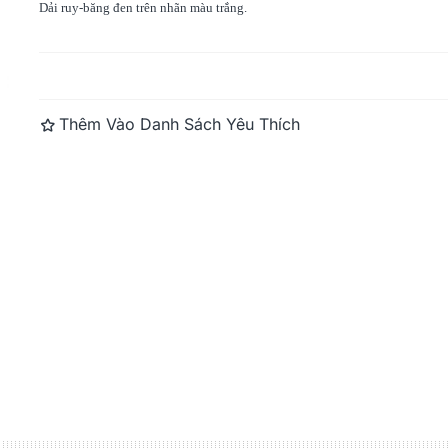
Dải ruy-băng đen trên nhãn màu trắng.
BMP21 Printer Label, Nylon
BMP71 6000 
Cloth, 0.750" W X...
Transfer Print
Đọc thêm
Thêm Vào Danh Sách Yêu Thích