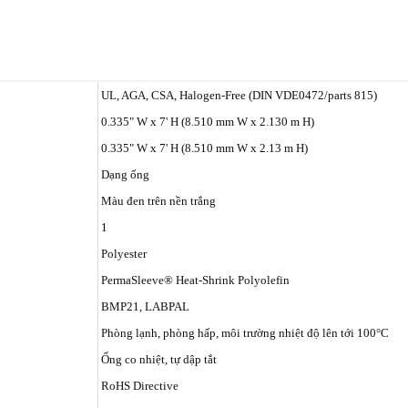
UL, AGA, CSA, Halogen-Free (DIN VDE0472/parts 815)
0.335" W x 7' H (8.510 mm W x 2.130 m H)
0.335" W x 7' H (8.510 mm W x 2.13 m H)
Dạng ống
Màu đen trên nền trắng
1
Polyester
PermaSleeve® Heat-Shrink Polyolefin
BMP21, LABPAL
Phòng lạnh, phòng hấp, môi trường nhiệt độ lên tới 100°C
Ống co nhiệt, tự dập tắt
RoHS Directive