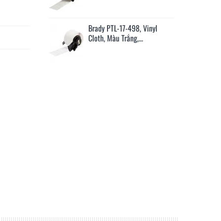
Series Thermal
Brady PTL-17-498, Vinyl
Br
er...
Cloth, Màu Trắng,...
Cl