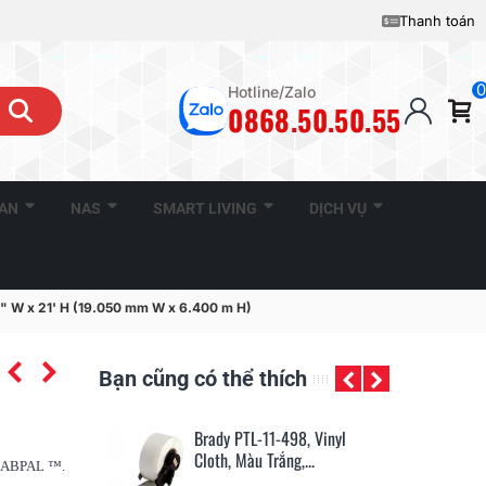
Thanh toán
0
Hotline/Zalo
0868.50.50.55
CAN
NAS
SMART LIVING
DỊCH VỤ
0" W x 21' H (19.050 mm W x 6.400 m H)
Bạn cũng có thể thích
r/Outdoor Vinyl
Brady PTL-11-498, Vinyl
Br
50' H...
Cloth, Màu Trắng,...
Cl
 LABPAL ™.