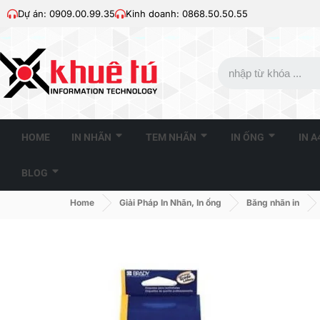
Dự án: 0909.00.99.35
Kinh doanh: 0868.50.50.55
HOME
IN NHÃN
TEM NHÃN
IN ỐNG
IN 
BLOG
Home
Giải Pháp In Nhãn, In ống
Băng nhãn in