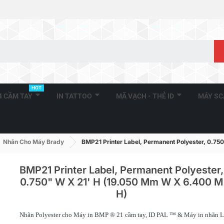
HOT
A4 CẦM TAY
IN TATTOO
MÃ VẠCH - THẺ ID
MÁY S
Nhãn Cho Máy Brady
BMP21 Printer Label, Permanent Polyester, 0.75
BMP21 Printer Label, Permanent Polyester,
0.750" W X 21' H (19.050 Mm W X 6.400 M
H)
BMP21 Printer Label, Self-
BMP71 Indoo
Lam, 0.750" W X 16' H...
Film, 2" W X 
Nhãn Polyester cho Máy in BMP ® 21 cầm tay, ID PAL ™ & Máy in nhãn