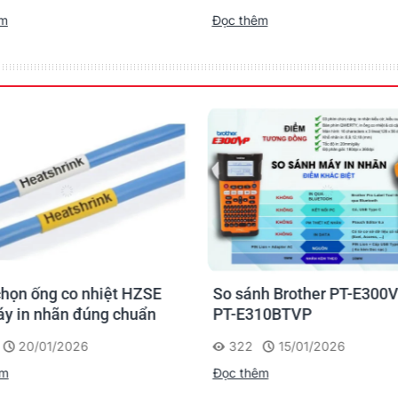
rình
êm
Đọc thêm
họn ống co nhiệt HZSE
So sánh Brother PT-E300V
y in nhãn đúng chuẩn
PT-E310BTVP
20/01/2026
322
15/01/2026
êm
Đọc thêm