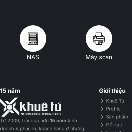
NAS
Máy scan
15 năm
Giới thiệu
Khuê Tú
Profile
Sản phẩm
Từ 2009, trải qua hơn
15 năm
kinh
Đối tác
doanh & phục vụ khách hàng ở những