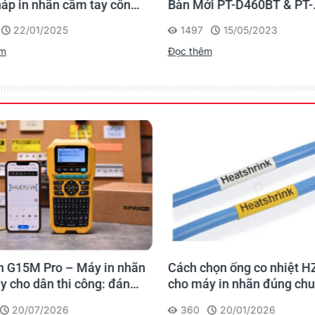
háp in nhãn cầm tay công
Bàn Mới PT-D460BT & PT-
 của Brother
D610BT - Giải Pháp Một 
22/01/2025
1497
15/05/2023
Cho Dân Văn Phòng
êm
Đọc thêm
 G15M Pro – Máy in nhãn
Cách chọn ống co nhiệt H
y cho dân thi công: đánh
cho máy in nhãn đúng ch
 lần, tra cứu trọn đời
20/07/2026
360
20/01/2026