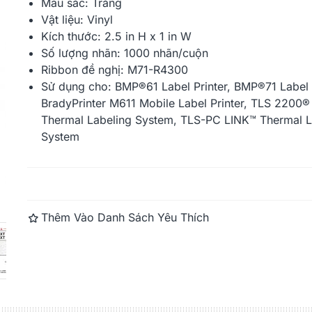
Màu sắc: Trắng
Vật liệu: Vinyl
Kích thước: 2.5 in H x 1 in W
BMP21 Printer Label, Nylon
BMP71 Indoo
Cloth, 0.750" W X...
Film, 2" W X 
Số lượng nhãn: 1000 nhãn/cuộn
Ribbon đề nghị: M71-R4300
Sử dụng cho:
BMP®61 Label Printer, BMP®71 Label P
BradyPrinter M611 Mobile Label Printer, TLS 2200®
Thermal Labeling System, TLS-PC LINK™ Thermal L
System
Đọc thêm
Thêm Vào Danh Sách Yêu Thích