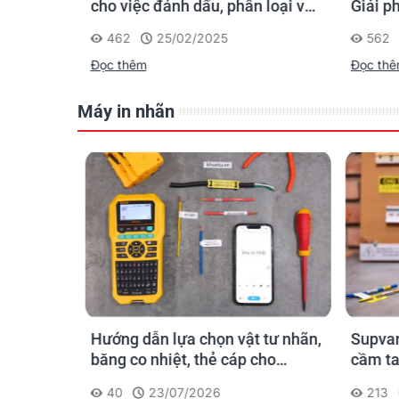
chọn sao
cho việc đánh dấu, phân loại và
Giải p
nhận diện cáp điện, cáp mạng
nghiệp
462
25/02/2025
562
Đọc thêm
Đọc th
Máy in nhãn
n ống
Hướng dẫn lựa chọn vật tư nhãn,
Supvan
 công: in
băng co nhiệt, thẻ cáp cho
cầm ta
trường
Supvan G15M Pro
dấu một
40
23/07/2026
213