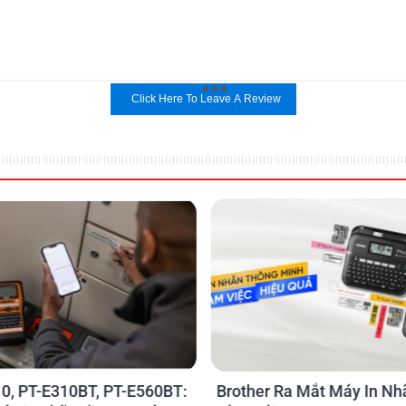
Click Here To Leave A Review
0, PT-E310BT, PT-E560BT:
Brother Ra Mắt Máy In Nh