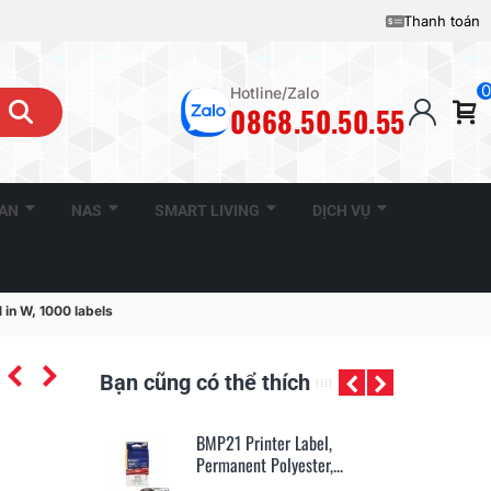
Thanh toán
0
Hotline/Zalo
0868.50.50.55
CAN
NAS
SMART LIVING
DỊCH VỤ
 in W, 1000 labels
Bạn cũng có thể thích
r Label,
BMP71 6000 Series Thermal
Br
lyester,...
Transfer Printer...
Cl