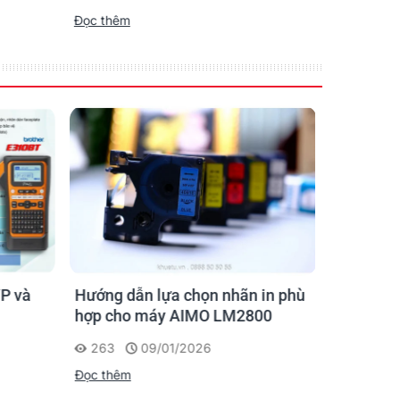
Đọc thêm
Đọc thêm
P và
Hướng dẫn lựa chọn nhãn in phù
Hướng D
hợp cho máy AIMO LM2800
Nhãn AI
263
09/01/2026
201
Đọc thêm
Đọc thêm