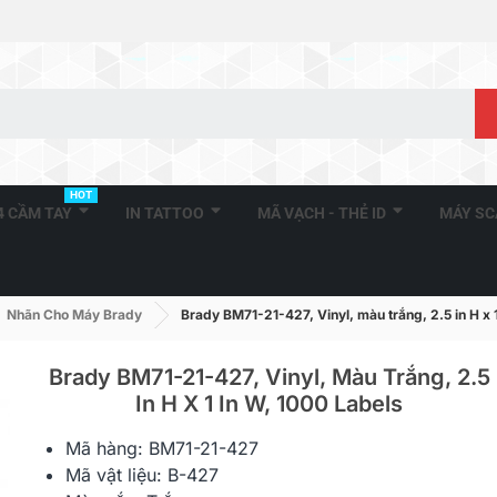
HOT
A4 CẦM TAY
IN TATTOO
MÃ VẠCH - THẺ ID
MÁY S
Nhãn Cho Máy Brady
Brady BM71-21-427, Vinyl, màu trắng, 2.5 in H x 1
Brady BM71-21-427, Vinyl, Màu Trắng, 2.5
In H X 1 In W, 1000 Labels
BMP21 Printer Label, Self-
BMP21 Printe
Mã hàng: BM71-21-427
Lam, 0.750" W X 16' H...
Permanent Po
Mã vật liệu: B-427