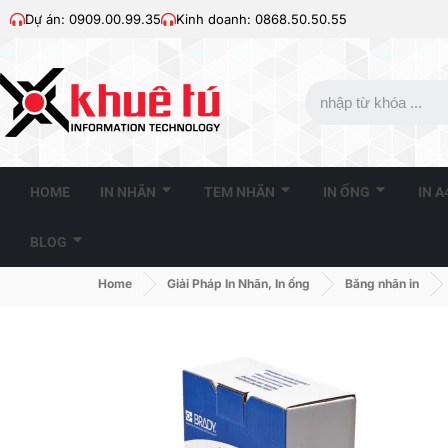
Dự án: 0909.00.99.35
Kinh doanh: 0868.50.50.55
HOME
IN NHÃN
TEM NHÃN
IN ỐNG
IN 
BLOG
Home
Giải Pháp In Nhãn, In ống
Băng nhãn in