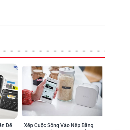
ãn Để
Xếp Cuộc Sống Vào Nếp Bằng
Ứng dụng