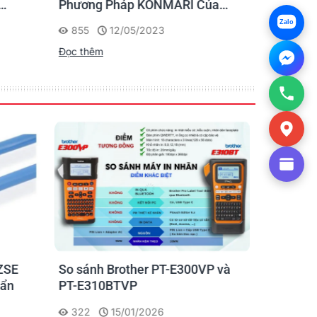
Phương Pháp KONMARI Của
nhãn cho
Chạm
Người Nhật
Zalo
855
12/05/2023
1175
Đọc thêm
Đọc thêm
ZSE
So sánh Brother PT-E300VP và
Máy in n
uẩn
PT-E310BTVP
E310BTVP
chuyên g
322
15/01/2026
227