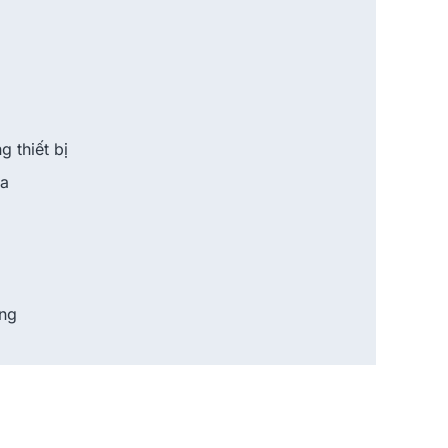
 thiết bị
ứa
àng