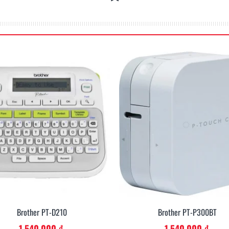
Brother PT-P300BT
Brother PT-E300 (E300VP)
Thêm Vào Giỏ
1.540.000 ₫
19 revi