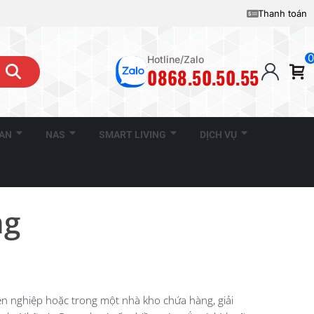
Thanh toán
0
Hotline/Zalo
0868.50.50.55
CAN
NAS
SMART LIVING
DỊCH VỤ
ng
n nghiệp hoặc trong một nhà kho chứa hàng, giải