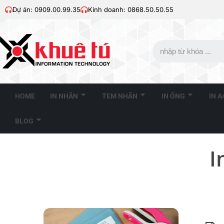
Dự án: 0909.00.99.35
Kinh doanh: 0868.50.50.55
HOME
IN NHÃN
TEM NHÃN
IN ỐNG
IN 
BLOG
I