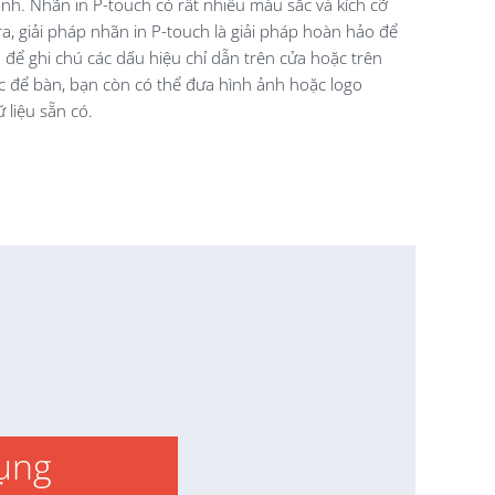
nh. Nhãn in P-touch có rất nhiều màu sắc và kích cỡ
, giải pháp nhãn in P-touch là giải pháp hoàn hảo để
để ghi chú các dấu hiệu chỉ dẫn trên cửa hoặc trên
c để bàn, bạn còn có thể đưa hình ảnh hoặc logo
 liệu sẵn có.
ụng