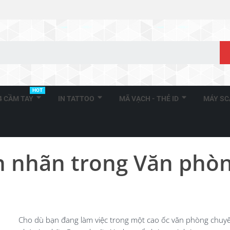
HOT
A4 CẦM TAY
IN TATTOO
MÃ VẠCH - THẺ ID
MÁY S
n nhãn trong Văn phò
Cho dù bạn đang làm việc trong một cao ốc văn phòng chuyê