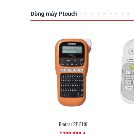
Dòng máy Ptouch
10
Brother PT-D210
m Vào Giỏ
Thêm Vào Giỏ
1.540.000 ₫