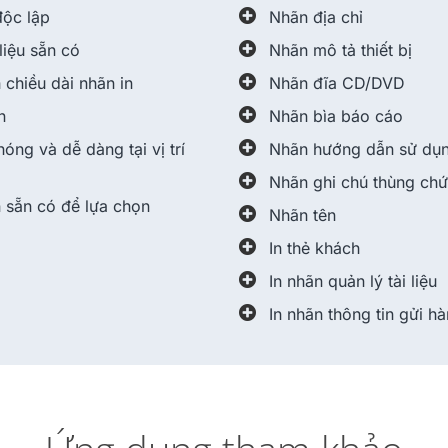
độc lập
Nhãn địa chỉ
liệu sẵn có
Nhãn mô tả thiết bị
 chiều dài nhãn in
Nhãn đĩa CD/DVD
n
Nhãn bìa báo cáo
óng và dễ dàng tại vị trí
Nhãn hướng dẫn sử dụng
Nhãn ghi chú thùng ch
 sẵn có để lựa chọn
Nhãn tên
In thẻ khách
In nhãn quản lý tài liệu
In nhãn thông tin gửi h