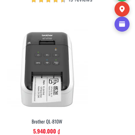
Brother QL-810W - CH
Thêm Vào Giỏ
5.940.000 ₫