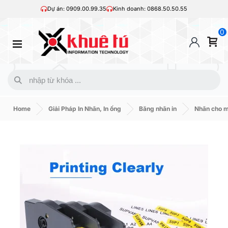
Dự án: 0909.00.99.35
Kinh doanh: 0868.50.50.55
0
Home
Giải Pháp In Nhãn, In ống
Băng nhãn in
Nhãn cho 