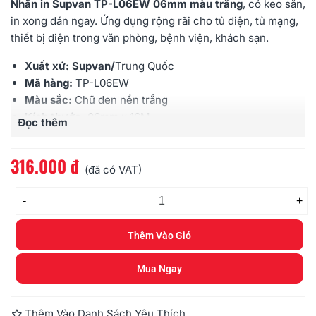
Nhãn in Supvan TP-L06EW 06mm màu trắng
, có keo sẵn,
in xong dán ngay. Ứng dụng rộng rãi cho tủ điện, tủ mạng,
thiết bị điện trong văn phòng, bệnh viện, khách sạn.
Xuất xứ: Supvan/
Trung Quốc
Mã hàng:
TP-L06EW
Màu sắc:
Chữ đen nền trắng
Kích thước:
06mm x 16M
Đọc thêm
Sử dụng cho:
Máy in ống Supvan
TP70E/TP76E/TP80E/TP86E
316.000 đ
(đã có VAT)
-
+
Thêm Vào Giỏ
Mua Ngay
Thêm Vào Danh Sách Yêu Thích