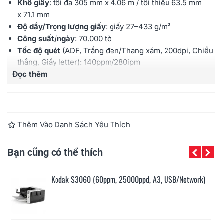
Khổ giấy
: tối đa 305 mm x 4.06 m / tối thiểu 63.5 mm
x 71.1 mm
Độ dầy/Trọng lượng giấy
: giấy 27–433 g/m²
Công suất/ngày
: 70.000 tờ
Tốc độ quét
(ADF, Trắng đen/Thang xám, 200dpi, Chiều
thẳng, Giấy letter): 140ppm/280ipm
Đọc thêm
Tốc độ quét
(ADF, Màu, 200dpi, Chiều thẳng, Giấy
letter): 140ppm/280ipm
Cảm biến hình ảnh
: CIS kép
Đèn chiếu sáng
: đèn LED kép
Độ phân giải quang học
: 600dpi
Thêm Vào Danh Sách Yêu Thích
Khay nạp
: 500 tờ (định lượng 80 g/m²)
Cổng kết nối
: USB 3.2 GEN1 / Ethernet 10/100/1000
Bạn cũng có thể thích
Bảo hành
: 12 tháng
Kodak S3060 (60ppm, 25000ppd, A3, USB/Network)