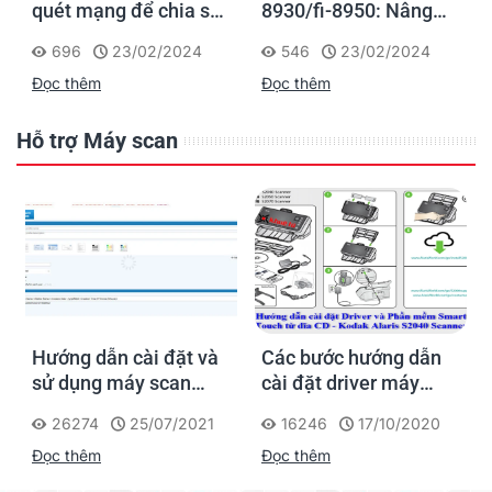
quét mạng để chia sẻ
8930/fi-8950: Nâng
thông tin trực tiếp
cao hiệu suất làm việc
696
23/02/2024
546
23/02/2024
với dòng máy quét
Đọc thêm
Đọc thêm
siêu nhanh để đảm
nhiệm tác vụ số hóa
tập trung
Hỗ trợ Máy scan
Hướng dẫn cài đặt và
Các bước hướng dẫn
sử dụng máy scan
cài đặt driver máy
Fujitsu FI series
scan Kodak Alaris
26274
25/07/2021
16246
17/10/2020
Scanner
Đọc thêm
Đọc thêm