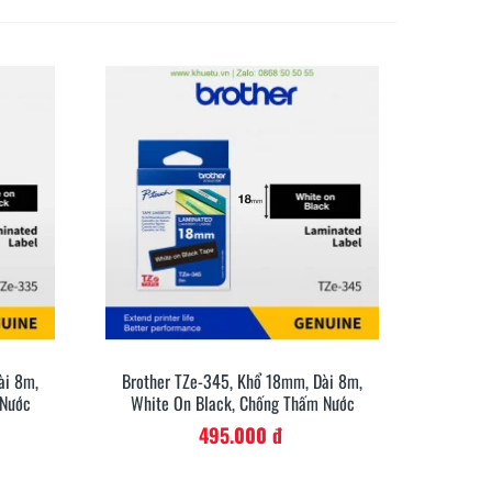
ài 8m,
Brother TZe-345, Khổ 18mm, Dài 8m,
anh
Xem Nhanh
 Nước
White On Black, Chống Thấm Nước
495.000 đ