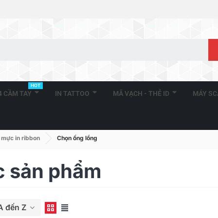
HOT
A4 CẦM TAY
IN TATTOO
MÃ VẠCH - THẺ ID
MÁY S
 mực in ribbon
Chọn ống lồng
c sản phẩm
A đến Z