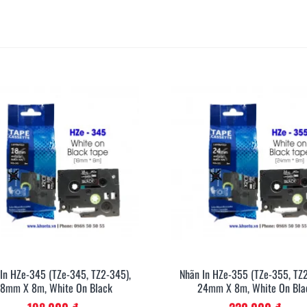
In HZe-345 (TZe-345, TZ2-345),
Nhãn In HZe-355 (TZe-355, TZ2
Xem Nhanh
Xem Nh
18mm X 8m, White On Black
24mm X 8m, White On Bla