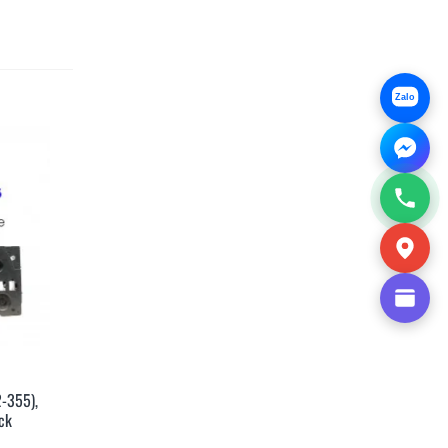
Zalo
-355),
anh
ck