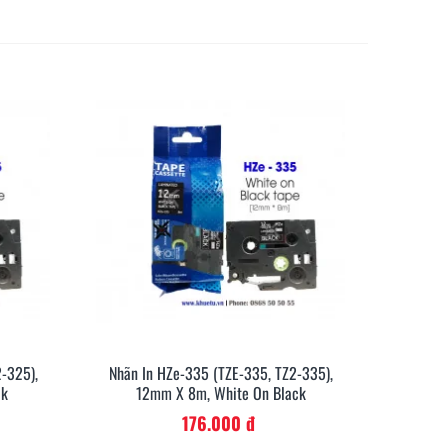
-325),
Nhãn In HZe-335 (TZE-335, TZ2-335),
anh
Xem Nhanh
ck
12mm X 8m, White On Black
176.000 đ