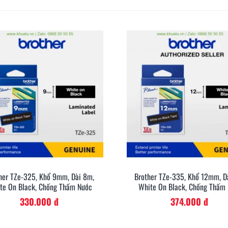
her TZe-325, Khổ 9mm, Dài 8m,
Brother TZe-335, Khổ 12mm, D
Xem Nhanh
Xem Nh
te On Black, Chống Thấm Nước
White On Black, Chống Thấm
330.000 đ
374.000 đ