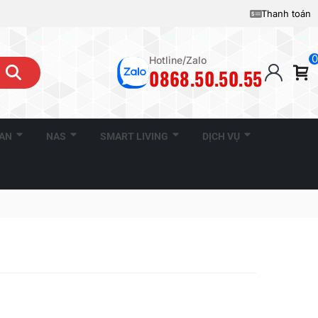
Thanh toán
0
Hotline/Zalo
0868.50.50.55
CAN
NAS
SMART LIVING
DỊCH VỤ