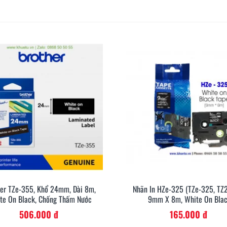
her TZe-355, Khổ 24mm, Dài 8m,
Nhãn In HZe-325 (TZe-325, TZ2
Xem Nhanh
Xem Nh
te On Black, Chống Thấm Nước
9mm X 8m, White On Bla
506.000 đ
165.000 đ