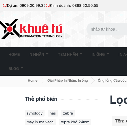
Dự án: 0909.00.99.35
Kinh doanh: 0868.50.50.55
HOME
IN NHÃN
TEM NHÃN
IN ỐNG
IN 
BLOG
Home
Giải Pháp In Nhãn, In ống
Ống lồng đầu cốt,
Lọ
Thẻ phổ biến
synology
nas
zebra
Tên: 
may in ma vach
tepra khổ 24mm