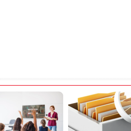
0.2 % +/-1 pixel
SingleSensor is a full width straight-line contact image 
light system for optimum object illumination and instant
Scan to internal memory / scan to USB stick (not suppli
24-bit sRGB and grayscale (plus bitonal using the pc co
4.5 inch/sec (114.3mm/sec) grayscale and 3 in/sec (76.
Centered, face-up, front entry
Front: USB2 socket for scan to USB memory stick. Rear
External power supply Input: 100~240VAC, 50-60Hz, aut
Scanner power consumption: 19.4 W (scanning), 10.2W (
Product enters sleep after 15 min and standby after 60 
sleep. Switch scanner off and on again to reactivate fro
Operating temperature 10oC – 35oC, Relative Humidity
Scanner only 15.4 lbs (7 kg) / 46.3 x 6.3 x 5 inches (11
Scanner incl. case: 30.9 lbs (14 kg) / 50.4 x 10.4 x 8.2 