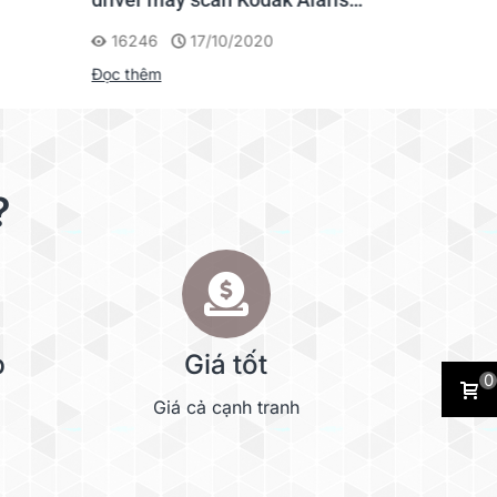
Scanner
máy scan
16246
17/10/2020
4275
Đọc thêm
Đọc thêm
?
p
Giá tốt
0
Giá cả cạnh tranh