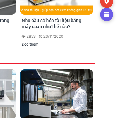
chitectures
 compliant
Trong
Nhu cầu số hóa tài liệu bằng
Tổng quá
máy scan như thế nào?
của máy 
2853
23/11/2020
1455
Đọc thêm
Đọc thêm