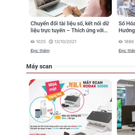
Host Platform
Certifications
Cần Đẩy
Chuyển đổi tài liệu số, kết nối dữ
Số Hóa
Warranty
n Dữ
liệu trực tuyến – Thích ứng với
Hướng 
điều kiện làm việc thời Covid và
1025
13/10/2021
1886
hậu Covid
Đọc thêm
Đọc th
Máy scan