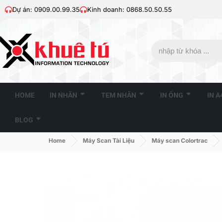
Dự án: 0909.00.99.35
Kinh doanh: 0868.50.50.55
HOME
IN NHÃN
TEM NHÃN
IN ỐNG
IN 
BLOG
Home
Máy Scan Tài Liệu
Máy scan Colortrac