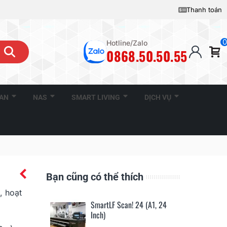
Thanh toán
0
Hotline/Zalo
0868.50.50.55
CAN
NAS
SMART LIVING
DỊCH VỤ
Bạn cũng có thể thích
, hoạt
SmartLF Scan! 24 (A1, 24
Inch)