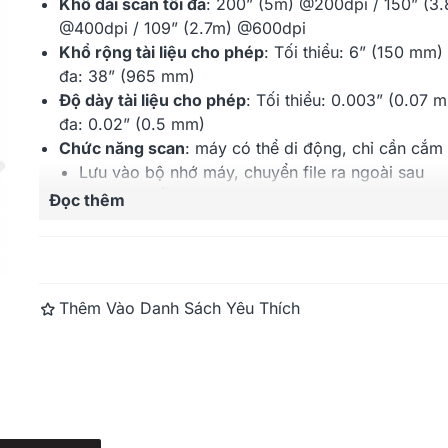
Khổ dài scan tối đa
:
200” (5m) @200dpi /
150” (3
@400dpi /
109” (2.7m) @600dpi
Khổ rộng tài liệu cho phép
: Tối thiểu:
6” (150 mm)
đa:
38” (965 mm)
Độ dày tài liệu cho phép
: Tối thiểu:
0.003” (0.07 m
đa:
0.02” (0.5 mm)
Chức năng scan
: máy có thể di động, chỉ cần cắm
Lưu vào bộ nhớ máy, chuyển file ra ngoài sau
Lưu trực tiếp vào USB
Đọc thêm
Lưu trực tiếp ra PC trong mạng
Gửi email thông qua Iphone/Ipad
Lưu lên Cloud khi dùng Iphone/Ipad (khi kết nối
Tốc độ scan (@200dpi)
:
4.5 inch/sec (114.3mm/se
Thêm Vào Danh Sách Yêu Thích
greyscale;
3 in/sec (76.2mm/sec) ở color
Kết nối
:
Ethernet RJ45 GBit (truyền dữ liệu), USB2
ổ đĩa USB
Bảo hành
: 12 tháng