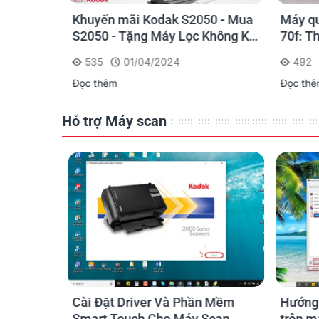
40: Mua
Khuyến mãi Kodak S2050 - Mua
Máy qu
Không Khí
S2050 - Tặng Máy Lọc Không Khí
70f: T
Mini + Lõi lọc dự phòng
sử dụn
535
01/04/2024
492
Đọc thêm
Đọc th
Hỗ trợ Máy scan
h Trong
Cài Đặt Driver Và Phần Mềm
Hướng 
Touch
Smart Touch Cho Máy Scan
trên m