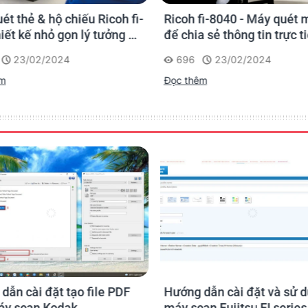
ét thẻ & hộ chiếu Ricoh fi-
Ricoh fi-8040 - Máy quét
hiết kế nhỏ gọn lý tưởng để
để chia sẻ thông tin trực t
g tại quầy giao dịch
23/02/2024
696
23/02/2024
êm
Đọc thêm
dẫn cài đặt tạo file PDF
Hướng dẫn cài đặt và sử 
áy scan Kodak
máy scan Fujitsu FI series