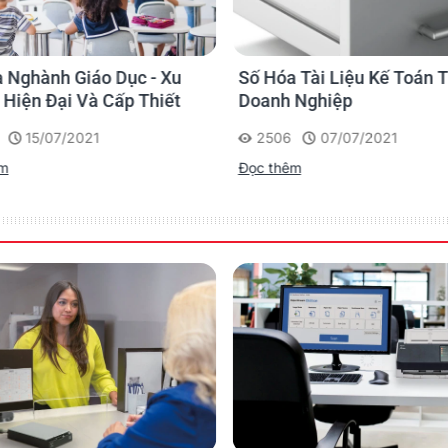
Windows 10, Windows 8, Windows 7, 32-bit and 64-bit ar
ENERGY STAR qualified, CB, CE, CCC, FCC, UL, RoHS
 Nghành Giáo Dục - Xu
Số Hóa Tài Liệu Kế Toán 
12 months / 30,000 linear metres whichever comes first
Hiện Đại Và Cấp Thiết
Doanh Nghiệp
15/07/2021
2506
07/07/2021
êm
Đọc thêm