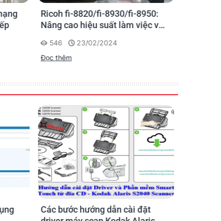
 mạng
Ricoh fi-8820/fi-8930/fi-8950:
Tổng Đại
iếp
Nâng cao hiệu suất làm việc với
- Máy Sc
dòng máy quét siêu nhanh để
Châu Âu
546
23/02/2024
464
đảm nhiệm tác vụ số hóa tập
Đọc thêm
trung
Đọc thêm
dụng
Các bước hướng dẫn cài đặt
Hướng dẫ
driver máy scan Kodak Alaris
file hình