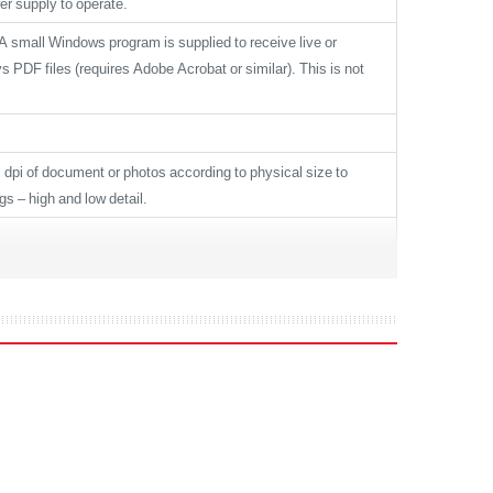
er supply to operate.
 small Windows program is supplied to receive live or
s PDF files (requires Adobe Acrobat or similar). This is not
 dpi of document or photos according to physical size to
s – high and low detail.
” (2.7m) @600dpi – DocLogic reserves 300dpi. Up to 200″