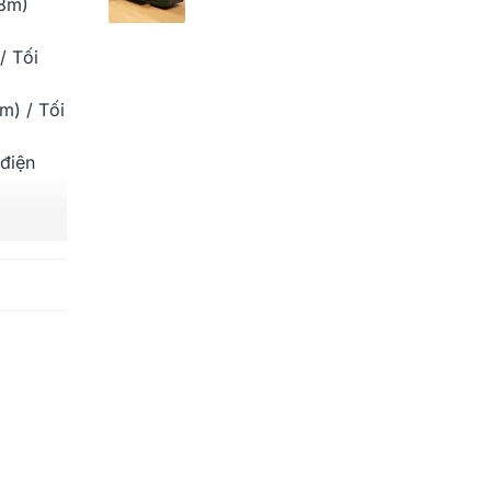
.8m)
/ Tối
m) / Tối
 điện
 PC)
c) ở
 để cắm