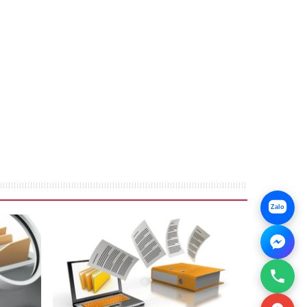
sensor (US patent #8,922,849) bi-directional long-life LED
-on scanning capability
ed) / scan to networked computer
nnection)
2mm/sec) for color.
: Ethernet RJ45 GBit for scan to computer over network
o-sensing +/-10%, Output: 3.42A at 19V.
idle), 0.3W(sleep/ON), 0.05W (standby/soft OFF).
Zalo
min. Document load or pressing green button reactivates from
m standby. Energy Star V2 qualified
 10% – 90% (non-condensing)
75 x 160 x 126 mm)
inches (1280 x 265 x 208 mm)