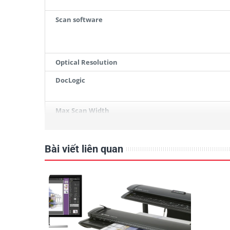
Scan software
Optical Resolution
DocLogic
Max Scan Width
Max Scan Length
Bài viết liên quan
Min Media Width / Thickness
Max Media Width / Thickness
Paper sizing (image sizes)
Internal memory