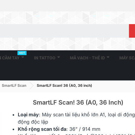
HOT
A4 CẦM TAY
IN TATTOO
MÃ VẠCH - THẺ ID
MÁY S
SmartLF Scan
SmartLF Scan! 36 (A0, 36 inch)
SmartLF Scan! 36 (A0, 36 Inch)
Loại máy
: Máy
scan tài liệu
khổ lớn A1, loại di động
động độc lập
Khổ rộng scan tối đa
:
36” / 914 mm