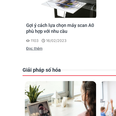
Scan Accuracy
SingleSensor digital imaging technology
Operation modes
Gợi ý cách lựa chọn máy scan A0
phù hợp với nhu cầu
Color space
1103
16/02/2023
Scan speeds (maximum at 200 dpi)
Đọc thêm
Paper Path
Data interfaces
Giải pháp số hóa
Power Requirements
Environment
Weight & Dimensions (WxHxD)