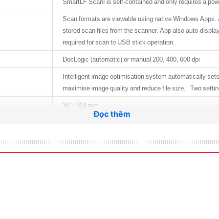
SmartLF Scan! is self-contained and only requires a pow
Scan formats are viewable using native Windows Apps. A
stored scan files from the scanner. App also auto-display
required for scan to USB stick operation.
DocLogic (automatic) or manual 200, 400, 600 dpi
Intelligent image optimisation system automatically sets
maximise image quality and reduce file size. Two setting
36” / 914 mm
Đọc thêm
Up to 200” (5m) @200dpi or 150” (3.8m) @400dpi or 109
(5m)
6” (150 mm) / 0.003” (0.07 mm)
38” (965 mm) / 0.02” (0.5 mm)
ISO DIN / ARCH / ANSI / automatic width and length
Approx. 6 GB or 8 scans