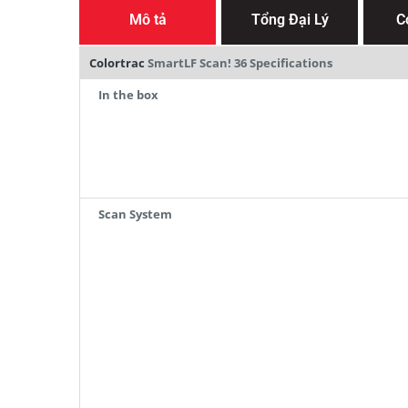
Mô tả
Tổng Đại Lý
C
Colortrac
SmartLF Scan! 36 Specifications
In the box
Scan System