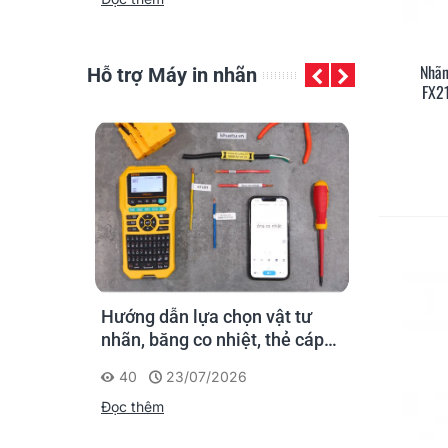
Nhãn
Hỗ trợ Máy in nhãn
FX2
in nhãn
Hướng dẫn lựa chọn vật tư
Cách chọn 
cho người
nhãn, băng co nhiệt, thẻ cáp
cho máy in
cho Supvan G15M Pro
40
23/07/2026
360
20
Đọc thêm
Đọc thêm