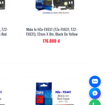
, TZ2-
Nhãn In HZe-FX631 (TZe-FX631, TZ2-
anh
Xem Nhanh
n Red
FX631), 12mm X 8m, Black On Yellow
176.000 đ
Zalo