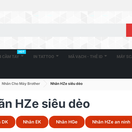
HOT
A4 CẦM TAY
IN TATTOO
MÃ VẠCH - THẺ ID
MÁY S
Nhãn Cho Máy Brother
Nhãn HZe siêu dẻo
ãn HZe siêu dẻo
n DK
Nhãn EK
Nhãn HGe
Nhãn HZe an ninh