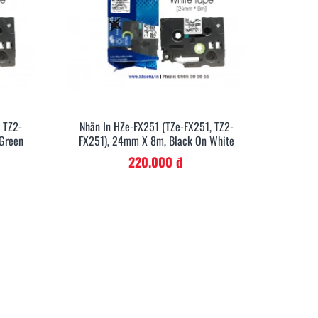
, TZ2-
Nhãn In HZe-FX251 (TZe-FX251, TZ2-
anh
Xem Nhanh
 Green
FX251), 24mm X 8m, Black On White
220.000 đ