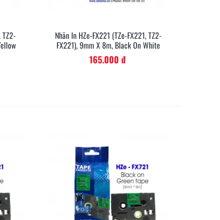
, TZ2-
Nhãn In HZe-FX221 (TZe-FX221, TZ2-
anh
Xem Nhanh
ellow
FX221), 9mm X 8m, Black On White
165.000 đ
ng dẫn lựa chọn nhãn in
Hướng Dẫn Sử Dụng Máy In
 hợp cho máy AIMO
Nhãn AIMO LT-110H
800
63
09/01/2026
201
08/01/2026
thêm
Đọc thêm