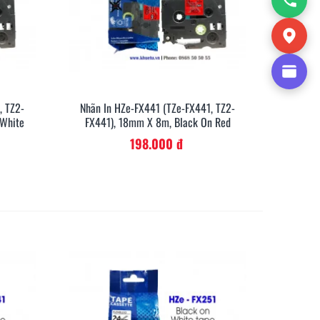
, TZ2-
Nhãn In HZe-FX441 (TZe-FX441, TZ2-
anh
Xem Nhanh
 White
FX441), 18mm X 8m, Black On Red
198.000 đ