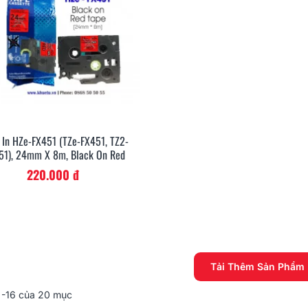
 In HZe-FX451 (TZe-FX451, TZ2-
Xem Nhanh
51), 24mm X 8m, Black On Red
220.000 đ
Tải Thêm Sản Phẩm
-16 của 20 mục