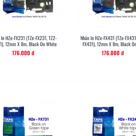
 In HZe-FX231 (TZe-FX231, TZ2-
Nhãn In HZe-FX431 (TZe-FX431
Xem Nhanh
Xem Nh
1), 12mm X 8m, Black On White
FX431), 12mm X 8m, Black O
176.000 đ
176.000 đ