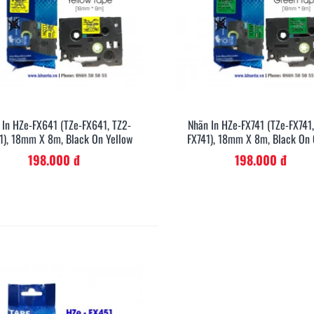
 In HZe-FX641 (TZe-FX641, TZ2-
Nhãn In HZe-FX741 (TZe-FX741
Xem Nhanh
Xem Nh
1), 18mm X 8m, Black On Yellow
FX741), 18mm X 8m, Black On
198.000 đ
198.000 đ