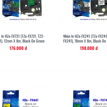
 In HZe-FX731 (TZe-FX731, TZ2-
Nhãn In HZe-FX241 (TZe-FX241
Xem Nhanh
Xem Nh
1), 12mm X 8m, Black On Green
FX241), 18mm X 8m, Black On
176.000 đ
198.000 đ