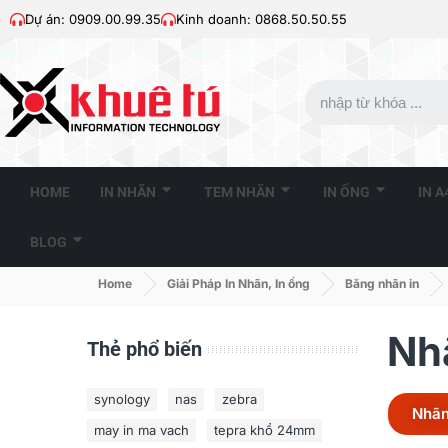
Dự án: 0909.00.99.35
Kinh doanh: 0868.50.50.55
HOME
IN NHÃN
TEM NHÃN
IN ỐNG
IN 
BLOG
Home
Giải Pháp In Nhãn, In ống
Băng nhãn in
Nh
Thẻ phổ biến
synology
nas
zebra
Nhã
may in ma vach
tepra khổ 24mm