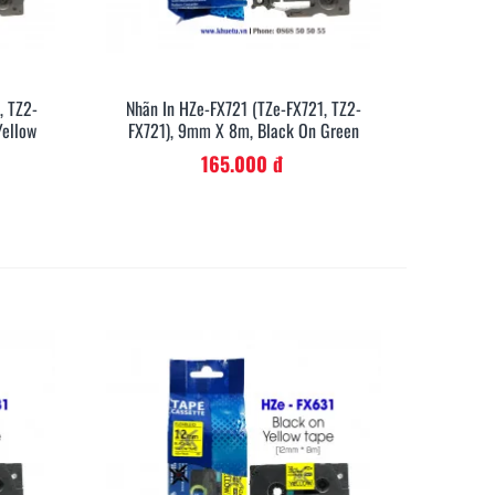
, TZ2-
Nhãn In HZe-FX721 (TZe-FX721, TZ2-
anh
Xem Nhanh
Yellow
FX721), 9mm X 8m, Black On Green
165.000 đ
sánh Brother PT-E300VP
Máy in nhãn cầm tay Brothe
PT-E310BTVP
PT-E310BTVP dành cho kỹ s
điện, chuyên gia mạng và vi
22
15/01/2026
227
10/01/2026
thông
thêm
Đọc thêm