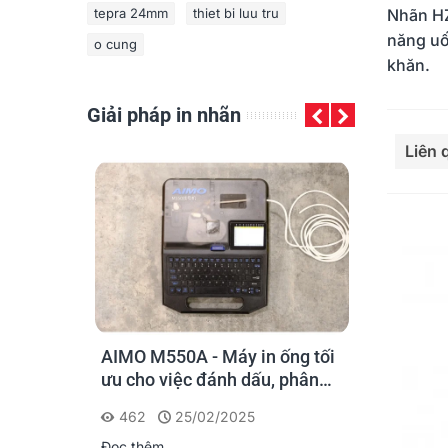
tepra 24mm
thiet bi luu tru
Nhãn HZ
năng uố
o cung
khăn.
Giải pháp in nhãn
Đọc th
Liên
y cho kỹ
AIMO M550A - Máy in ống tối
PT-E110, PT
 mạng: chọn
ưu cho việc đánh dấu, phân
E560BT: Giả
loại và nhận diện cáp điện,
cầm tay cô
462
25/02/2025
562
22
cáp mạng
Brother
Đọc thêm
Đọc thêm