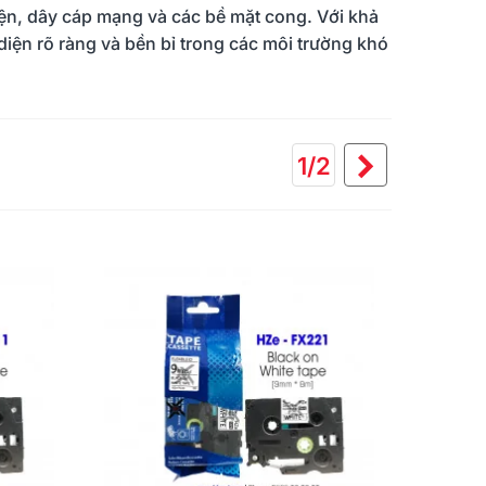
ện, dây cáp mạng và các bề mặt cong. Với khả
iện rõ ràng và bền bỉ trong các môi trường khó
Tiếp
1/2
theo
 Cuộc Sống Vào Nếp Bằng
Ứng dụng giải pháp in ấn và
ơng Pháp KONMARI Của
dán nhãn cho giao thông vậ
ời Nhật
tải
55
12/05/2023
1175
08/04/2023
thêm
Đọc thêm