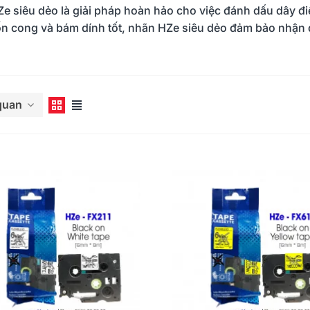
e siêu dẻo là giải pháp hoàn hảo cho việc đánh dấu dây đi
n cong và bám dính tốt, nhãn HZe siêu dẻo đảm bảo nhận d
êm
 quan
-E310BT, PT-
Brother Ra Mắt Máy In Nhãn
Xếp
i pháp in nhãn
Để Bàn Mới PT-D460BT & PT-
Phư
ng nghiệp của
D610BT - Giải Pháp Một
Ngư
/01/2025
1497
15/05/2023
8
Chạm Cho Dân Văn Phòng
Đọc thêm
Đọc 