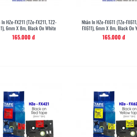
 In HZe-FX211 (TZe-FX211, TZ2-
Nhãn In HZe-FX611 (TZe-FX611
Xem Nhanh
Xem Nh
11), 6mm X 8m, Black On White
FX611), 6mm X 8m, Black On Y
165.000 đ
165.000 đ
ống co nhiệt HZSE
So sánh Brother PT-E300VP
Hướ
 nhãn đúng chuẩn
và PT-E310BTVP
phù
LM2
/01/2026
322
15/01/2026
2
Đọc thêm
Đọc 