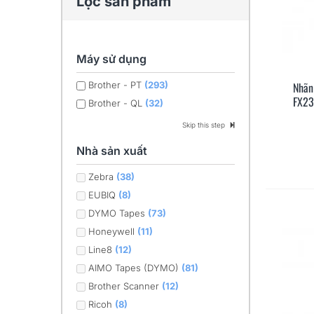
Lọc sản phẩm
Máy sử dụng
Nhãn
Brother - PT
(293)
FX23
Brother - QL
(32)
Skip this step
Nhà sản xuất
Zebra
(38)
EUBIQ
(8)
DYMO Tapes
(73)
Honeywell
(11)
Line8
(12)
AIMO Tapes (DYMO)
(81)
Brother Scanner
(12)
Ricoh
(8)