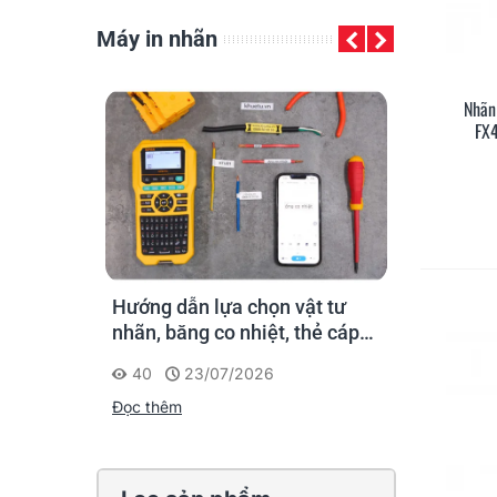
Máy in nhãn
Nhãn
FX4
áy in ống
Hướng dẫn lựa chọn vật tư
Supvan G15
ân thi
nhãn, băng co nhiệt, thẻ cáp
nhãn cầm ta
ngay tại
cho Supvan G15M Pro
công: đánh 
40
23/07/2026
213
20
cứu trọn đờ
Đọc thêm
Đọc thêm