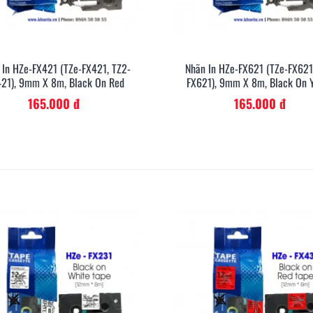
 In HZe-FX421 (TZe-FX421, TZ2-
Nhãn In HZe-FX621 (TZe-FX621
Xem Nhanh
Xem Nh
21), 9mm X 8m, Black On Red
FX621), 9mm X 8m, Black On 
165.000 đ
165.000 đ
M Pro – Máy in
Cách chọn ống co nhiệt HZSE
So 
y cho dân thi
cho máy in nhãn đúng chuẩn
và 
dấu một lần, tra
/07/2026
360
20/01/2026
3
i công trình
Đọc thêm
Đọc 