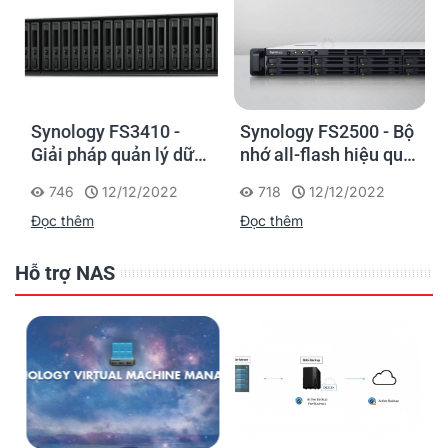
Synology FS3410 -
Synology FS2500 - Bộ
Giải pháp quản lý dữ
nhớ all-flash hiệu quả
liệu hiệu suất cao, tiết
về chi phí cho các
746
12/12/2022
718
12/12/2022
kiệm chi phí cho
doanh nghiệp vừa và
Đọc thêm
Đọc thêm
doanh nghiệp vừa và
nhỏ
nhỏ
Hỗ trợ NAS