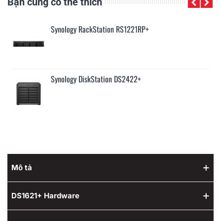
Bạn cũng có thể thích
Synology RackStation RS1221RP+
Synology DiskStation DS2422+
Mô tả
DS1621+ Hardware