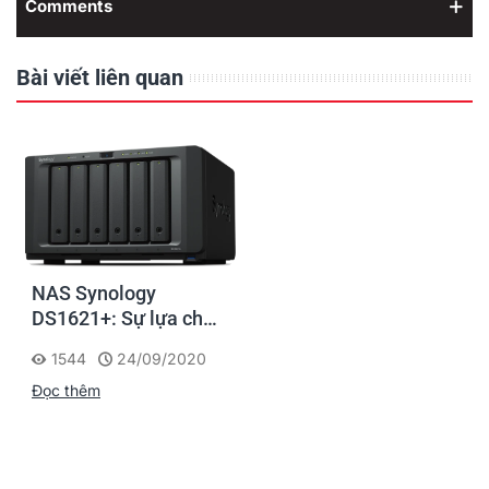
Comments
Bài viết liên quan
NAS Synology
DS1621+: Sự lựa chọn
hàng đầu để bảo vệ và
1544
24/09/2020
quản lý dữ liệu
Đọc thêm