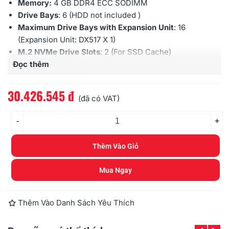
Memory:
4 GB DDR4 ECC SODIMM
Drive Bays
: 6 (HDD not included )
Maximum Drive Bays with Expansion Unit
: 16
(Expansion Unit: DX517 X 1)
M.2 NVMe Drive Slots
: 2 (For SSD Cache)
Đọc thêm
Hot swappable Drive
: Yes
External Ports:
RJ-45 1GbE LAN X 4; USB 3.0 X 3,
eSATA Port X 2
30.426.545 đ
(đã có VAT)
PCIe expansion
: 1 x Gen3 x8 slot (x4 link)
Maximum IP cam (License required):
40 (including 2
-
+
Free License)
Warranty:
3 years
Thêm Vào Giỏ
Mua Ngay
Thêm Vào Danh Sách Yêu Thích