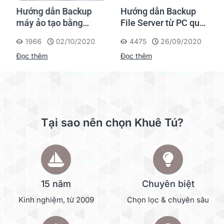
Hướng dẫn Backup
Hướng dẫn Backup
máy ảo tạo bằng
File Server từ PC qua
Virtual Machine
NAS Synology
1966
02/10/2020
4475
26/09/2020
Manager trong NAS
Đọc thêm
Đọc thêm
Synology
Tại sao nên chọn Khuê Tú?
15 năm
Chuyên biệt
Kinh nghiệm, từ 2009
Chọn lọc & chuyên sâu