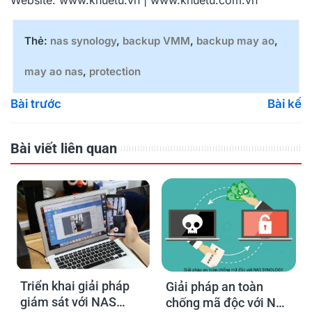
Website:
www.khuetu.vn
|
www.khuetu.com.vn
Thẻ:
nas synology
,
backup VMM
,
backup may ao
,
may ao nas
,
protection
Bài trước
Bài kế
Bài viết liên quan
Triển khai giải pháp
Giải pháp an toàn
giám sát với NAS
chống mã độc với NAS