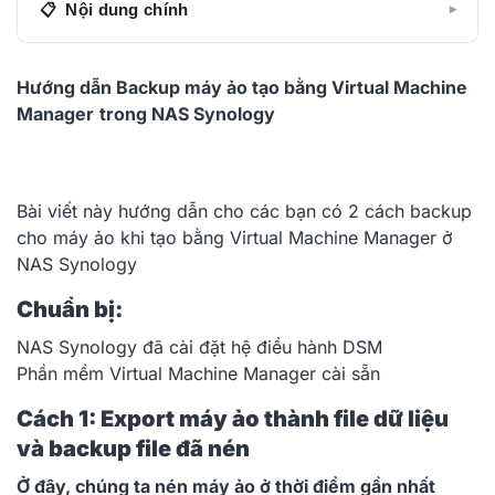
Nội dung chính
▾
Chuẩn bị:
Hướng dẫn Backup máy ảo tạo bằng Virtual Machine
Cách 1: Export máy ảo thành file dữ liệu và
Manager
trong NAS Synology
backup file đã nén
Cách 2: Sử dụng tính năng protection để bảo vệ
máy ảo
Bài viết này hướng dẫn cho các bạn có 2 cách backup
cho máy ảo khi tạo bằng Virtual Machine Manager ở
NAS Synology
Chuẩn bị:
NAS Synology đã cài đặt hệ điều hành DSM
Phần mềm Virtual Machine Manager cài sẵn
Cách 1: Export máy ảo thành file dữ liệu
và backup file đã nén
Ở đây, chúng ta nén máy ảo ở thời điểm gần nhất