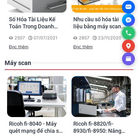
Zalo
Số Hóa Tài Liệu Kế
Nhu cầu số hóa tài
Toán Trong Doanh
liệu bằng máy scan
Nghiệp
như thế nào?
2507
07/07/2021
2857
23/11/2020
Đọc thêm
Đọc thêm
Máy scan
Ricoh fi-8040 - Máy
Ricoh fi-8820/fi-
quét mạng để chia sẻ
8930/fi-8950: Nâng
thông tin trực tiếp
cao hiệu suất làm việc