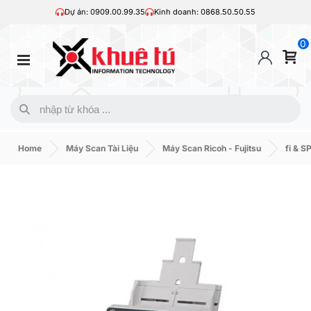
Dự án: 0909.00.99.35
Kinh doanh: 0868.50.50.55
0
Home
Máy Scan Tài Liệu
Máy Scan Ricoh - Fujitsu
fi & S