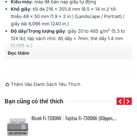
Kiểu máy
: máy để bàn nạp giấy tự động
Khổ giấy
: tối đa
216 x 355.6 mm (8.5 x 14 in.)
/ tối
thiểu
48 x 50 mm (1.9 x 2 in.) (Landscape / Portrait)
/
giấy dài 6,096 mm (240 in.)
Độ dầy/Trọng lượng giấy
: giấy
20 to 465 g/m² (5.3 to
124 lb), tập sách nhỏ
: độ dầy < 7mm
; thẻ dầy 1.4 mm
(0.055 in.)
Đọc thêm
Tốc độ quét
(ADF, Trắng đen/Thang xám,
200dpi/300dpi, Chiều thẳng, Giấy A4): 70ppm/140ipm
Tốc độ quét
(ADF, Màu, 200dpi/300dpi, Chiều thẳng,
Giấy A4): 70ppm/140ipm
Cảm biến hình ảnh
: CIS
Thêm Vào Danh Sách Yêu Thích
Đèn chiếu sáng
: RGB LED x 2 (front x 1, back x 1)
Độ phân giải quang học
: 600dpi
Bạn cũng có thể thích
Khay nạp
: 100 tờ (định lượng
A4: 80 g/m² /20 lb
)
Cổng kết nối
: USB 3.2 Gen1x1 / USB 2.0 / USB 1.1;
Ricoh Fi-7300NX - Fujitsu Fi-7300NX (60ppm,...
Ethernet: 10BASE-T, 100BASE-TX, 1000BASE-T
Bảo hành
: 12 tháng