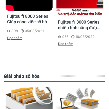
Fujitsu fi 8000 Series
Giúp công việc số hóa
Fujitsu fi-8000 Series
trở nên dễ dàng và
nhiều tính năng được
898
05/03/2021
thuận tiện
cải tiến tối ưu cho số
956
16/03/2022
Đọc thêm
hóa hiện đại
Đọc thêm
Giải pháp số hóa