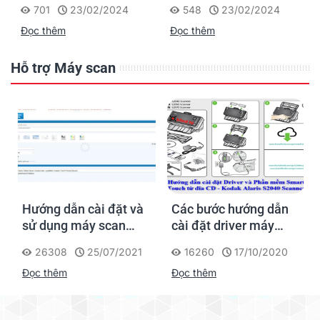
701
23/02/2024
548
23/02/2024
với dòng máy quét
Đọc thêm
Đọc thêm
siêu nhanh để đảm
nhiệm tác vụ số hóa
tập trung
Hỗ trợ Máy scan
Hướng dẫn cài đặt và
Các bước hướng dẫn
sử dụng máy scan
cài đặt driver máy
Fujitsu FI series
scan Kodak Alaris
26308
25/07/2021
16260
17/10/2020
Scanner
Đọc thêm
Đọc thêm