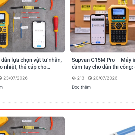
 G15M Pro – Máy in nhãn
Cách chọn ống co nhiệt H
y cho dân thi công: đánh
cho máy in nhãn đúng ch
 lần, tra cứu trọn đời
20/07/2026
360
20/01/2026
rình
êm
Đọc thêm