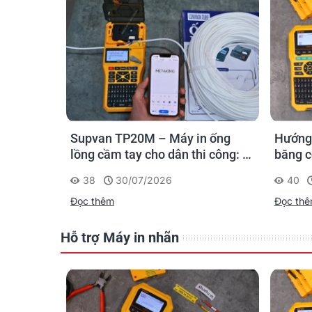
n ống
Hướng dẫn lựa chọn vật tư nhãn,
Supvan
 công: in
băng co nhiệt, thẻ cáp cho
cầm ta
trường
Supvan G15M Pro
dấu một
40
23/07/2026
213
công t
Đọc thêm
Đọc th
Hỗ trợ Máy in nhãn