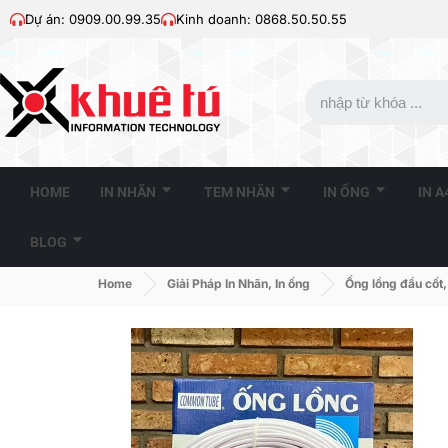
Dự án: 0909.00.99.35
Kinh doanh: 0868.50.50.55
HOME
IN NHÃN
TEM NHÃN
IN ỐNG
IN 
BLOG
Home
Giải Pháp In Nhãn, In ống
Ống lồng đầu cốt,