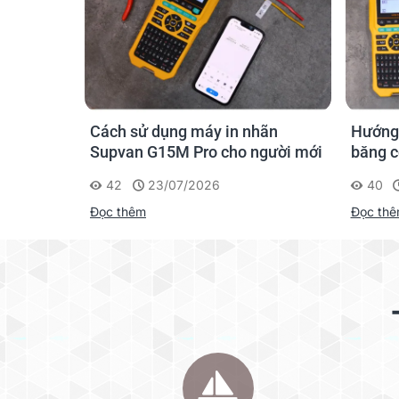
hãn
Hướng dẫn lựa chọn vật tư nhãn,
Cách c
gười mới
băng co nhiệt, thẻ cáp cho
cho má
Supvan G15M Pro
40
23/07/2026
360
Đọc thêm
Đọc th