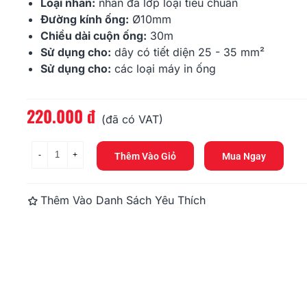
220.000 đ
220.000 đ
Loại nhãn:
nhãn đa lớp loại tiêu chuẩn
Đường kính ống:
Ø10mm
Chiều dài cuộn ống:
30m
Ống Lồng LM-TU332N
Ống Lồng L
(Ø3.2mm - 100m)
(Ø4.2mm - 
Sử dụng cho:
dây có tiết diện 25 - 35 m
m²
Sử dụng cho:
các loại máy in ống
220.000 đ
220.000 đ
220.000 đ
Đọc thêm
(đã có VAT)
-
+
Thêm Vào Giỏ
Mua Ngay
Thêm Vào Danh Sách Yêu Thích