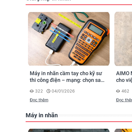
o kỹ sư
AIMO M550A - Máy in ống tối ưu
PT-E11
chọn sao
cho việc đánh dấu, phân loại và
Giải p
nhận diện cáp điện, cáp mạng
nghiệp
462
25/02/2025
562
Đọc thêm
Đọc th
Máy in nhãn