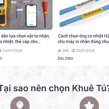
họn ống co nhiệt HZSE
So sánh Brother PT-E300V
y in nhãn đúng chuẩn
PT-E310BTVP
20/01/2026
322
15/01/2026
êm
Đọc thêm
Tại sao nên chọn Khuê Tú