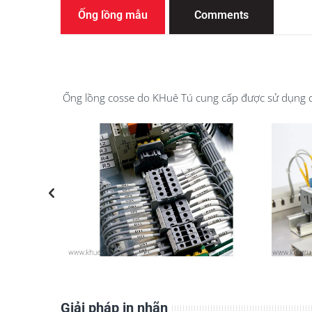
Ống lồng mẫu
Comments
Ống lồng cosse do KHuê Tú cung cấp được sử dụng ch
Giải pháp in nhãn