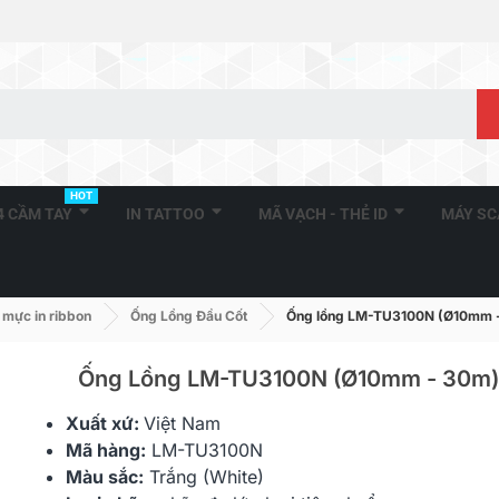
HOT
A4 CẦM TAY
IN TATTOO
MÃ VẠCH - THẺ ID
MÁY S
 mực in ribbon
Ống Lồng Đầu Cốt
Ống lồng LM-TU3100N (Ø10mm 
Ống Lồng LM-TU3100N (Ø10mm - 30m)
Xuất xứ:
Việt Nam
Ống Lồng LM-TU325N
Ống Lồng L
Mã hàng:
LM-TU3100N
(Ø2.5mm - 100m)
(Ø3.6mm - 
Màu sắc:
Trắng (White)