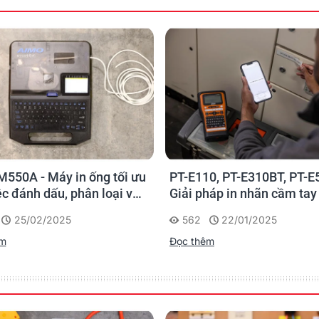
0, PT-E310BT, PT-E560BT:
Brother Ra Mắt Máy In Nh
háp in nhãn cầm tay công
Bàn Mới PT-D460BT & PT-
 của Brother
D610BT - Giải Pháp Một 
22/01/2025
1497
15/05/2023
Cho Dân Văn Phòng
êm
Đọc thêm