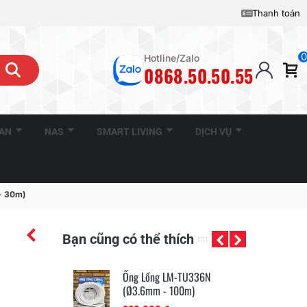
Thanh toán
0
Hotline/Zalo
0868.50.50.55
CAN
NAS
SMART LIVING
DỊCH VỤ
- 30m)
Bạn cũng có thể thích
M-TU336N
Ống Lồng LM-TU352N
Ốn
100m)
(Ø5.2mm - 80m)
(Ø