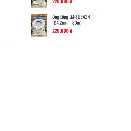
220.000 đ
2
M-TU342N
Ống Lồng LM-TU364N
Ốn
80m)
(Ø6.4mm - 50m)
(Ø
220.000 đ
2