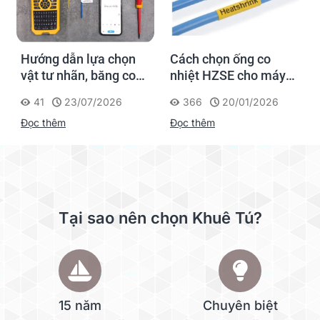
Hướng dẫn lựa chọn
Cách chọn ống co
vật tư nhãn, băng co
nhiệt HZSE cho máy in
nhiệt, thẻ cáp cho
nhãn đúng chuẩn
41
23/07/2026
366
20/01/2026
Supvan G15M Pro
Đọc thêm
Đọc thêm
Tại sao nên chọn Khuê Tú?
15 năm
Chuyên biệt