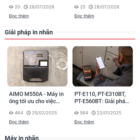
độ cao cho sản xuất tủ
lớn Φ7–30mm cho
20
28/07/2026
25
28/07/2026
bảng điện & nhà máy
cáp động lực
Đọc thêm
Đọc thêm
sản lượng lớn
Giải pháp in nhãn
AIMO M550A - Máy in
PT-E110, PT-E310BT,
ống tối ưu cho việc
PT-E560BT: Giải pháp
đánh dấu, phân loại và
in nhãn cầm tay công
464
25/02/2025
564
22/01/2025
nhận diện cáp điện,
nghiệp của Brother
Đọc thêm
Đọc thêm
cáp mạng
Máy in nhãn