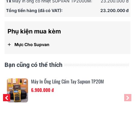
1 x
Máy in ống co nhiệt SUPVAN TP2000M:
23.200.000 đ
Tổng tiền hàng (đã có VAT):
23.200.000 đ
Phụ kiện mua kèm
+
Mực Cho Supvan
Bạn cũng có thể thích
Máy In Ống Lồng Cầm Tay Supvan TP20M
6.900.000 đ