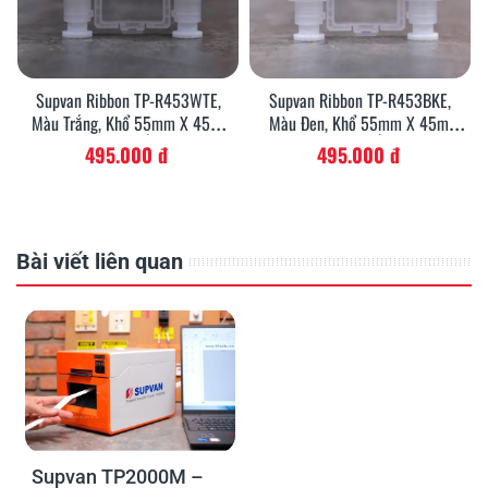
Supvan Ribbon TP-R453WTE,
Supvan Ribbon TP-R453BKE,
Màu Trắng, Khổ 55mm X 45m,
Màu Đen, Khổ 55mm X 45m,
Mực Cho Máy In Ống Co Nhiệt
Mực Cho Máy In Ống Co Nhiệt
495.000 đ
495.000 đ
Supvan TP2000M
Supvan TP2000M
Bài viết liên quan
Supvan TP2000M –