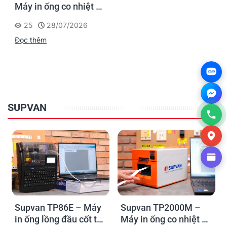
Máy in ống co nhiệt cỡ
lớn Φ7–30mm cho
25
28/07/2026
cáp động lực
Đọc thêm
Zalo
SUPVAN
Supvan TP86E – Máy
Supvan TP2000M –
in ống lồng đầu cốt tốc
Máy in ống co nhiệt cỡ