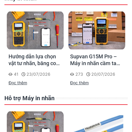
Hướng dẫn lựa chọn
Supvan G15M Pro –
vật tư nhãn, băng co
Máy in nhãn cầm tay
nhiệt, thẻ cáp cho
cho dân thi công: đánh
41
23/07/2026
273
20/07/2026
Supvan G15M Pro
dấu một lần, tra cứu
Đọc thêm
Đọc thêm
trọn đời công trình
Hỗ trợ Máy in nhãn