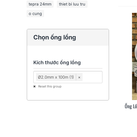
tepra 24mm
thiet bi luu tru
o cung
Chọn ống lồng
Kích thước ống lồng
Ø2.0mm x 100m (1)
×
Reset this group
Ống L