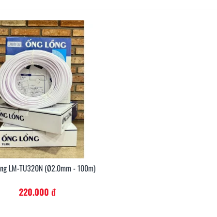
ồng LM-TU320N (Ø2.0mm - 100m)
Xem Nhanh
220.000 đ