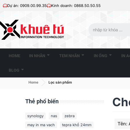
Dự án: 0909.00.99.35
Kinh doanh: 0868.50.50.55
HOME
IN NHÃN
TEM NHÃN
IN ỐNG
IN 
BLOG
Home
Lọc sản phẩm
Ch
Thẻ phổ biến
synology
nas
zebra
Tên: 
may in ma vach
tepra khổ 24mm