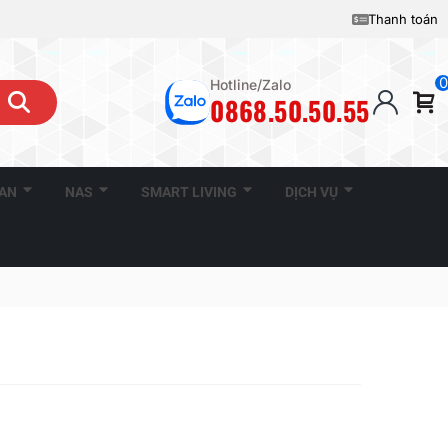
Thanh toán
0
Hotline/Zalo
0868.50.50.55
CAN
NAS
SMART LIVING
DỊCH VỤ