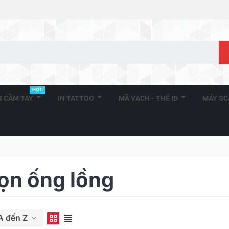
HOT
A4 CẦM TAY
IN TATTOO
MÃ VẠCH - THẺ ID
MÁY S
ọn ống lồng
A đến Z