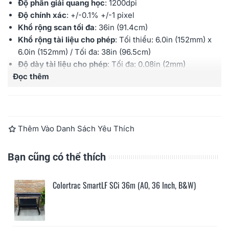
Độ phân giải quang học
: 1200dpi
Độ chính xác
:
+/-0.1% +/-1 pixel
Khổ rộng scan tối đa
: 36
in (91.4cm)
Khổ rộng tài liệu cho phép
: Tối thiểu:
6.0in (152mm) x
6.0in (152mm)
/ Tối đa: 38
in (96.5cm)
Độ dày tài liệu cho phép
:
Tối đa:
0.08in (2mm)
Đọc thêm
Chiều dài scan tối đa
: PDF/JPEG: giới hạn ở 65535
đường scan, chiều dài giảm khi tăng độ phân giải - Các
định dạng khác không giới hạn chiều dài nhưng dung
lượng bản scan không quá 4GB
Tốc độ scan
:
1-bit mono/8-bit greyscale (inch/giây)
Thêm Vào Danh Sách Yêu Thích
@200dpi:
13 (330mm/s)
;
24-bit color (inch/giây)
@200dpi:
6 (152mm/s)
Bạn cũng có thể thích
Kết nối
:
SuperSpeed USB 3.0;
Optimised USB2
Bảo hành
: 12 tháng
Colortrac SmartLF SCi 36m (A0, 36 Inch, B&W)