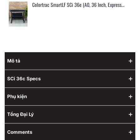
Colortrac SmartLF SCi 36e (A0, 36 Inch, Express...
Mô tả
SCi 36c Specs
Phụ kiện
Tổng Đại Lý
Comments