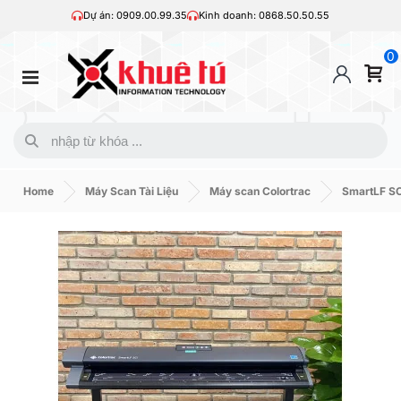
Dự án: 0909.00.99.35
Kinh doanh: 0868.50.50.55
0
Home
Máy Scan Tài Liệu
Máy scan Colortrac
SmartLF SC