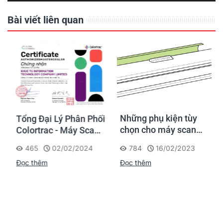
Bài viết liên quan
Những phụ kiện tùy
Tổng Đại Lý Phân Phối
chọn cho máy scan
Colortrac - Máy Scan
khổ A0 hiệu Colortrac
A0 Thương Hiệu Châu
784
16/02/2023
465
02/02/2024
Âu
Đọc thêm
Đọc thêm