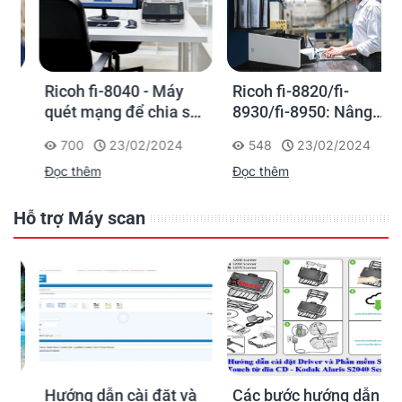
Ricoh fi-8040 - Máy
Ricoh fi-8820/fi-
quét mạng để chia sẻ
8930/fi-8950: Nâng
thông tin trực tiếp
cao hiệu suất làm việc
700
23/02/2024
548
23/02/2024
với dòng máy quét
Đọc thêm
Đọc thêm
siêu nhanh để đảm
nhiệm tác vụ số hóa
tập trung
Hỗ trợ Máy scan
Hướng dẫn cài đặt và
Các bước hướng dẫn