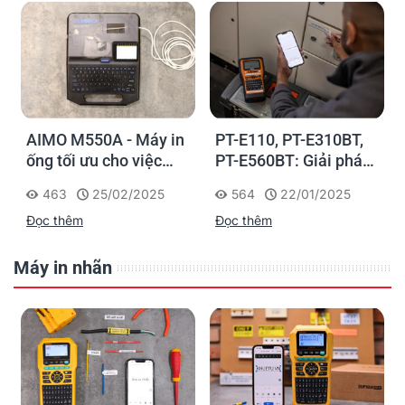
AIMO M550A - Máy in
PT-E110, PT-E310BT,
ống tối ưu cho việc
PT-E560BT: Giải pháp
đánh dấu, phân loại và
in nhãn cầm tay công
463
25/02/2025
564
22/01/2025
nhận diện cáp điện,
nghiệp của Brother
Đọc thêm
Đọc thêm
cáp mạng
Máy in nhãn