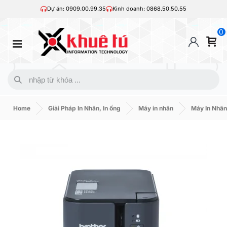
Dự án: 0909.00.99.35
Kinh doanh: 0868.50.50.55
0
Home
Giải Pháp In Nhãn, In ống
Máy in nhãn
Máy In Nhãn