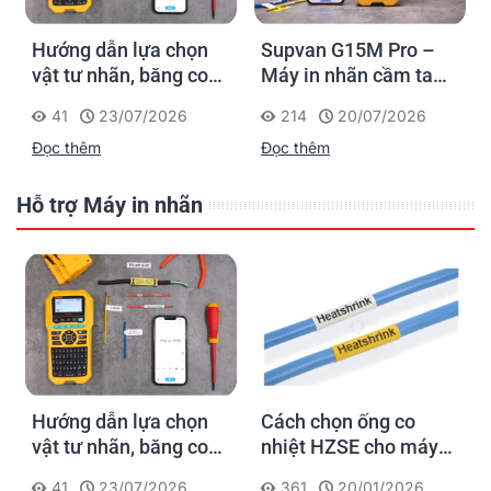
Hướng dẫn lựa chọn
Supvan G15M Pro –
vật tư nhãn, băng co
Máy in nhãn cầm tay
nhiệt, thẻ cáp cho
cho dân thi công: đánh
41
23/07/2026
214
20/07/2026
Supvan G15M Pro
dấu một lần, tra cứu
Đọc thêm
Đọc thêm
trọn đời công trình
Hỗ trợ Máy in nhãn
Hướng dẫn lựa chọn
Cách chọn ống co
vật tư nhãn, băng co
nhiệt HZSE cho máy in
nhiệt, thẻ cáp cho
nhãn đúng chuẩn
41
23/07/2026
361
20/01/2026