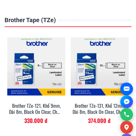
Brother Tape (TZe)
Zalo
Brother TZe-121, Khổ 9mm,
Brother TZe-131, Khổ 12mm,
Dài 8m, Black On Clear, Chống
Dài 8m, Black On Clear, Chống
Thấm Nước
Thấm Nước
330.000 đ
374.000 đ