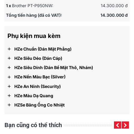
1 x
Brother PT-P950NW:
14.300.000 đ
touch® và các thiết bị tương thích AirPrint
Thùng bao gồm
: Thân máy PT-P950W X 1; AC Adapter
Tổng tiền hàng (đã có VAT):
14.300.000 đ
X 1; Hướng dẫn sử dụng X 1; Nhãn 36mm tiêu chuẩn X 1;
Cáp USB X 1
Phụ kiện mua kèm
Bảo hành
: 12 tháng
+
HZe Chuẩn (dán Mặt Phẳng)
+
HZe Siêu Dẻo (dán Cáp)
+
HZe Siêu Dính (dán Bề Mặt Thô, Nhám)
+
HZe Nền Màu Bạc (silver)
+
HZe An Ninh (security)
+
HZe Màu Dạ Quang
+
HZSe Băng Ống Co Nhiệt
Bạn cũng có thể thích