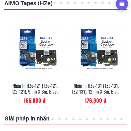
AIMO Tapes (HZe)
Nhãn In HZe-121 (TZe-121,
Nhãn In HZe-131 (TZE-131,
TZ2-121), 9mm X 8m, Black
TZ2-131), 12mm X 8m, Black
On Clear
On Clear
165.000 đ
176.000 đ
Giải pháp in nhãn