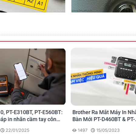
0, PT-E310BT, PT-E560BT:
Brother Ra Mắt Máy In Nh
háp in nhãn cầm tay công
Bàn Mới PT-D460BT & PT-
 của Brother
D610BT - Giải Pháp Một 
22/01/2025
1497
15/05/2023
Cho Dân Văn Phòng