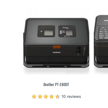
Brother PT-E800T
10 reviews
eviews