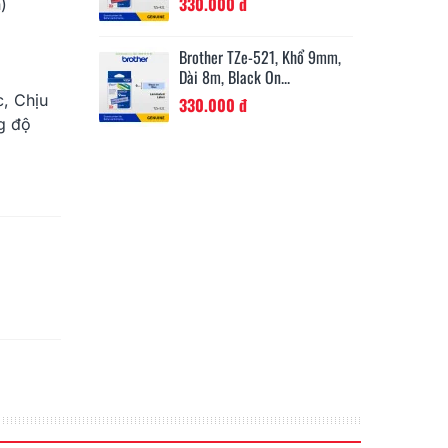
330.000 đ
2
)
11202, 62mm X
Brother TZe-521, Khổ 9mm,
Br
 Nhãn, Nhãn...
Dài 8m, Black On...
Dà
, Chịu
330.000 đ
3
g độ