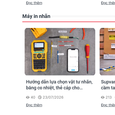
Đọc thêm
Đọc th
Máy in nhãn
n ống
Hướng dẫn lựa chọn vật tư nhãn,
Supvan
 công: in
băng co nhiệt, thẻ cáp cho
cầm ta
trường
Supvan G15M Pro
dấu một
40
23/07/2026
213
công t
Đọc thêm
Đọc th