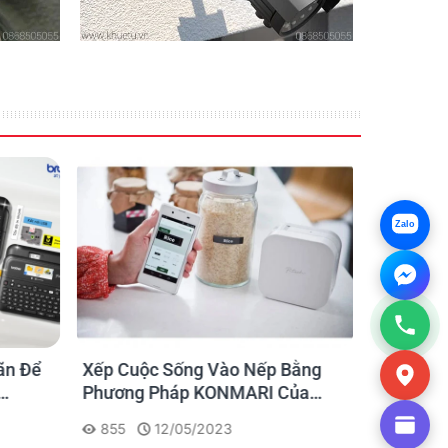
Zalo
ãn Để
Xếp Cuộc Sống Vào Nếp Bằng
Ứng dụng
Phương Pháp KONMARI Của
nhãn cho
Chạm
Người Nhật
855
12/05/2023
1175