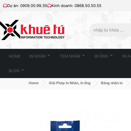
Dự án: 0909.00.99.35
Kinh doanh: 0868.50.50.55
HOME
IN NHÃN
TEM NHÃN
IN ỐNG
IN 
BLOG
Home
Giải Pháp In Nhãn, In ống
Băng nhãn in