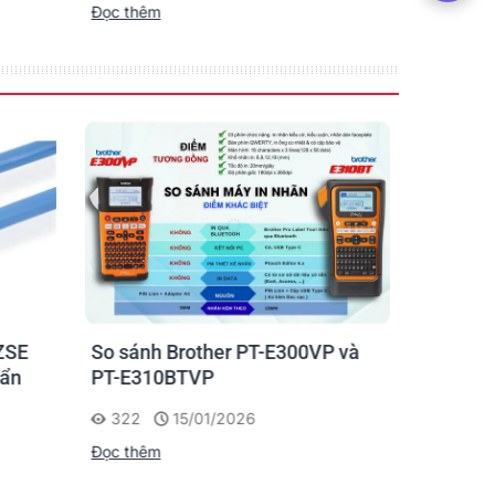
Đọc thêm
Đọc thêm
ZSE
So sánh Brother PT-E300VP và
Máy in n
uẩn
PT-E310BTVP
E310BTVP
chuyên g
322
15/01/2026
227
Đọc thêm
Đọc thêm