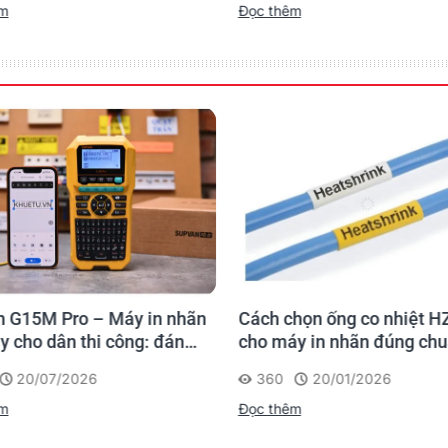
êm
Đọc thêm
 G15M Pro – Máy in nhãn
Cách chọn ống co nhiệt H
y cho dân thi công: đánh
cho máy in nhãn đúng ch
 lần, tra cứu trọn đời
20/07/2026
360
20/01/2026
rình
êm
Đọc thêm