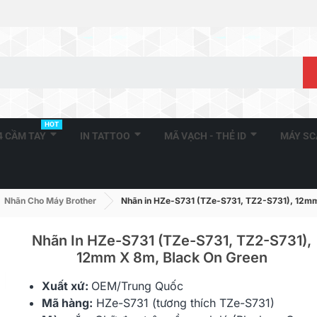
HOT
A4 CẦM TAY
IN TATTOO
MÃ VẠCH - THẺ ID
MÁY S
Nhãn Cho Máy Brother
Nhãn in HZe-S731 (TZe-S731, TZ2-S731), 12mm
Nhãn In HZe-S731 (TZe-S731, TZ2-S731),
12mm X 8m, Black On Green
Brother TZe-221, Khổ 9mm,
Brother DK-
Xuất xứ:
OEM/Trung Quốc
Dài 8m, Black On...
90mm X 400 
Mã hàng:
HZe
-S731 (tương thích TZe-S731)