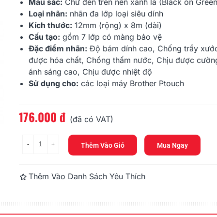
286.000 đ
270.000 đ
Màu sắc:
Chữ đen trên nền xanh lá (Black on Green
Loại nhãn:
nhãn đa lớp
loại siêu dính
Kích thước:
12mm (rộng) x 8m (dài)
Brother TZe-121, Khổ 9mm,
Brother DK-
Dài 8m, Black On...
100mm X 300
Cấu tạo:
gồm 7 lớp có màng bảo vệ
Đặc điểm nhãn:
Độ bám dính cao, Chống trầy xước
330.000 đ
484.000 đ
được hóa chất, Chống thấm nước, Chịu được cườn
ánh sáng cao, Chịu được nhiệt độ
Sử dụng cho:
các loại máy Brother
Ptouch
176.000 đ
Đọc thêm
(đã có VAT)
-
+
Thêm Vào Giỏ
Mua Ngay
Thêm Vào Danh Sách Yêu Thích