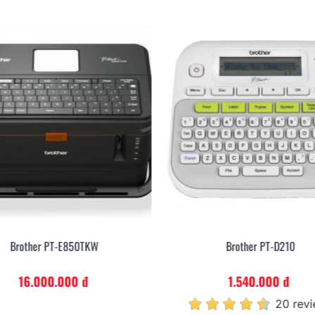
Brother PT-E850TKW
Brother PT-D210
16.000.000 đ
1.540.000 đ
20 rev