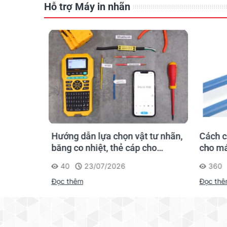
Hỗ trợ Máy in nhãn
hãn
Hướng dẫn lựa chọn vật tư nhãn,
Cách c
gười mới
băng co nhiệt, thẻ cáp cho
cho má
Supvan G15M Pro
40
23/07/2026
360
Đọc thêm
Đọc th