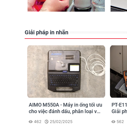
Giải pháp in nhãn
o kỹ sư
AIMO M550A - Máy in ống tối ưu
PT-E11
chọn sao
cho việc đánh dấu, phân loại và
Giải p
nhận diện cáp điện, cáp mạng
nghiệp
462
25/02/2025
562