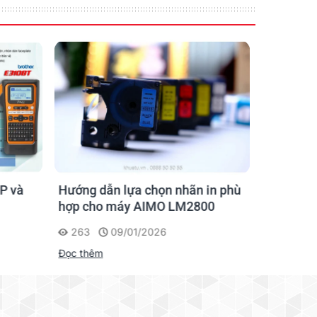
P và
Hướng dẫn lựa chọn nhãn in phù
Hướng D
hợp cho máy AIMO LM2800
Nhãn AI
263
09/01/2026
201
Đọc thêm
Đọc thêm