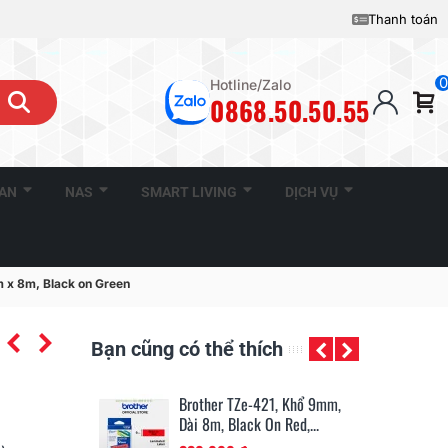
Thanh toán
0
Hotline/Zalo
0868.50.50.55
CAN
NAS
SMART LIVING
DỊCH VỤ
 x 8m, Black on Green
Bạn cũng có thể thích
11201, 29mm X
Brother TZe-421, Khổ 9mm,
Br
Nhãn, Nhãn...
Dài 8m, Black On Red,...
Dà