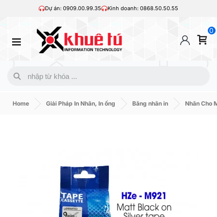
Dự án: 0909.00.99.35
Kinh doanh: 0868.50.50.55
0
Home
Giải Pháp In Nhãn, In ống
Băng nhãn in
Nhãn Cho M