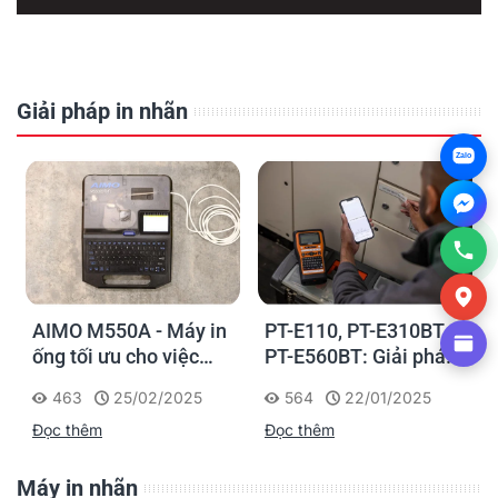
Giải pháp in nhãn
Zalo
AIMO M550A - Máy in
PT-E110, PT-E310BT,
ống tối ưu cho việc
PT-E560BT: Giải pháp
đánh dấu, phân loại và
in nhãn cầm tay công
463
25/02/2025
564
22/01/2025
nhận diện cáp điện,
nghiệp của Brother
Đọc thêm
Đọc thêm
cáp mạng
Máy in nhãn