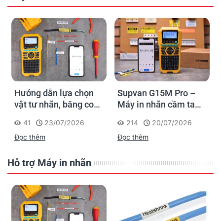
Hướng dẫn lựa chọn
Supvan G15M Pro –
vật tư nhãn, băng co
Máy in nhãn cầm tay
nhiệt, thẻ cáp cho
cho dân thi công: đánh
41
23/07/2026
214
20/07/2026
Supvan G15M Pro
dấu một lần, tra cứu
Đọc thêm
Đọc thêm
trọn đời công trình
Hỗ trợ Máy in nhãn