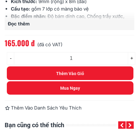
Kích thước:
9mm (rộng) x 8m (dài)
Cấu tạo:
gồm 7 lớp có màng bảo vệ
Đặc điểm nhãn:
Độ bám dính cao, Chống trầy xước,
Đọc thêm
Chịu được hóa chất, Chống thấm nước, Chịu được
cường độ ánh sáng cao, Chịu được nhiệt độ
Sử dụng cho:
các loại máy Brother
Ptouch
165.000 đ
(đã có VAT)
-
+
Thêm Vào Giỏ
Mua Ngay
Thêm Vào Danh Sách Yêu Thích
Bạn cũng có thể thích