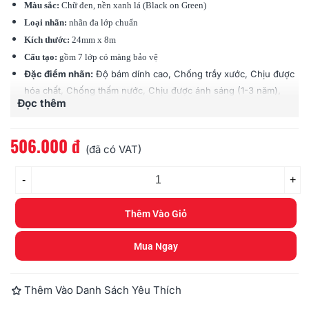
Màu sắc:
Chữ đen, nền xanh lá (Black on Green)
Loại nhãn:
nhãn đa lớp chuẩn
Kích thước:
24mm x 8m
Cấu tạo:
gồm 7 lớp có màng bảo vệ
Đặc điểm nhãn:
Độ bám dính cao, Chống trầy xước, Chịu được
hóa chất, Chống thấm nước, Chịu được ánh sáng (1-3 năm),
Đọc thêm
Chịu được nhiệt độ (-80 độ - 200 độ C)
Tương thích:
các loại máy Brother Ptouch (PT)
506.000 đ
(đã có VAT)
-
+
Thêm Vào Giỏ
Mua Ngay
Thêm Vào Danh Sách Yêu Thích