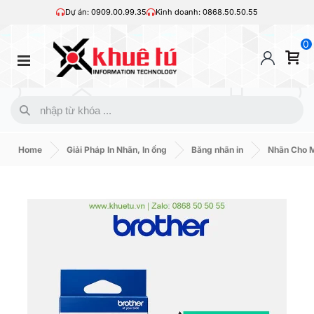
Dự án: 0909.00.99.35
Kinh doanh: 0868.50.50.55
0
Home
Giải Pháp In Nhãn, In ống
Băng nhãn in
Nhãn Cho M