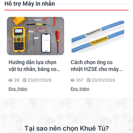
Hỗ trợ Máy in nhãn
Hướng dẫn lựa chọn
Cách chọn ống co
vật tư nhãn, băng co
nhiệt HZSE cho máy in
nhiệt, thẻ cáp cho
nhãn đúng chuẩn
39
23/07/2026
357
20/01/2026
Supvan G15M Pro
Đọc thêm
Đọc thêm
Tại sao nên chọn Khuê Tú?