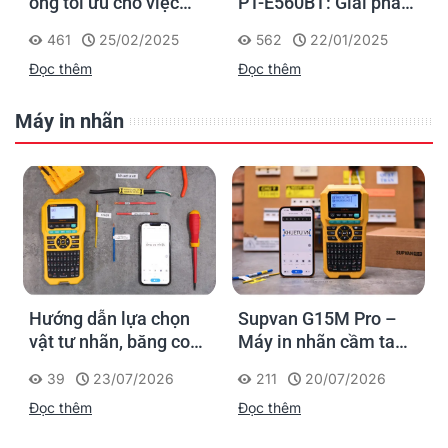
ống tối ưu cho việc
PT-E560BT: Giải pháp
đánh dấu, phân loại và
in nhãn cầm tay công
461
25/02/2025
562
22/01/2025
nhận diện cáp điện,
nghiệp của Brother
Đọc thêm
Đọc thêm
cáp mạng
Máy in nhãn
Hướng dẫn lựa chọn
Supvan G15M Pro –
vật tư nhãn, băng co
Máy in nhãn cầm tay
nhiệt, thẻ cáp cho
cho dân thi công: đánh
39
23/07/2026
211
20/07/2026
Supvan G15M Pro
dấu một lần, tra cứu
Đọc thêm
Đọc thêm
trọn đời công trình