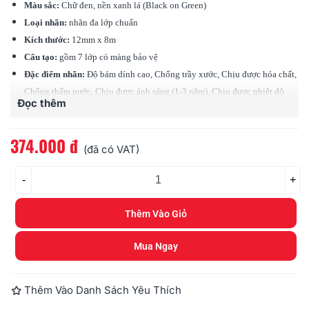
Màu sắc:
Chữ đen, nền xanh lá (Black on Green)
Loại nhãn:
nhãn đa lớp chuẩn
Kích thước:
12mm x 8m
Cấu tạo:
gồm 7 lớp có màng bảo vệ
Đặc điểm nhãn:
Độ bám dính cao, Chống trầy xước, Chịu được hóa chất,
Chống thấm nước, Chịu được ánh sáng (1-3 năm), Chịu được nhiệt độ
Đọc thêm
(-80 độ - 200 độ C)
Tương thích:
các loại máy Brother Ptouch (PT)
374.000 đ
(đã có VAT)
-
+
Thêm Vào Giỏ
Mua Ngay
Thêm Vào Danh Sách Yêu Thích