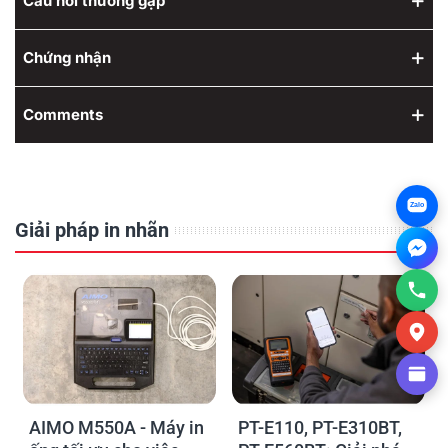
Câu hỏi thường gặp
Chứng nhận
Comments
Zalo
Giải pháp in nhãn
AIMO M550A - Máy in
PT-E110, PT-E310BT,