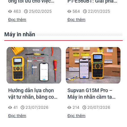
ống tối ưu cho việc
PT-E560BT: Giải pháp
đánh dấu, phân loại và
in nhãn cầm tay công
463
25/02/2025
564
22/01/2025
nhận diện cáp điện,
nghiệp của Brother
Đọc thêm
Đọc thêm
cáp mạng
Máy in nhãn
Hướng dẫn lựa chọn
Supvan G15M Pro –
vật tư nhãn, băng co
Máy in nhãn cầm tay
nhiệt, thẻ cáp cho
cho dân thi công: đánh
41
23/07/2026
214
20/07/2026
Supvan G15M Pro
dấu một lần, tra cứu
Đọc thêm
Đọc thêm
trọn đời công trình