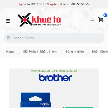
Dự án: 0909.00.99.35
Kinh doanh: 0868.50.50.55
0
Home
Giải Pháp In Nhãn, In ống
Băng nhãn in
Nhãn Cho M