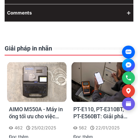
Comments
Giải pháp in nhãn
Zalo
AIMO M550A - Máy in
PT-E110, PT-E310BT,
ống tối ưu cho việc
PT-E560BT: Giải pháp
đánh dấu, phân loại và
in nhãn cầm tay công
462
25/02/2025
562
22/01/2025
nhận diện cáp điện,
nghiệp của Brother
Đọc thêm
Đọc thêm
cáp mạng