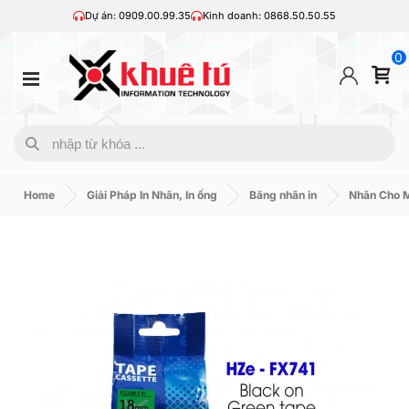
Dự án: 0909.00.99.35
Kinh doanh: 0868.50.50.55
0
Home
Giải Pháp In Nhãn, In ống
Băng nhãn in
Nhãn Cho M