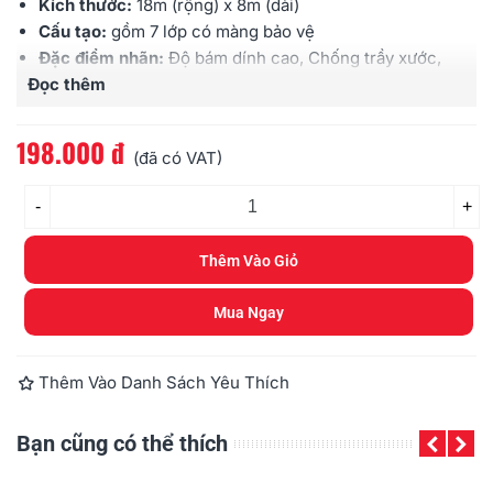
Kích thước:
18m (rộng) x 8m (dài)
Cấu tạo:
gồm 7 lớp có màng bảo vệ
Đặc điểm nhãn:
Độ bám dính cao, Chống trầy xước,
Đọc thêm
Chịu được hóa chất, Chống thấm nước, Chịu được
cường độ ánh sáng cao, Chịu được nhiệt độ
Sử dụng cho:
các loại máy Brother
Ptouch
198.000 đ
(đã có VAT)
-
+
Thêm Vào Giỏ
Mua Ngay
Thêm Vào Danh Sách Yêu Thích
Bạn cũng có thể thích