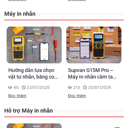
Máy in nhãn
Hướng dẫn lựa chọn
Supvan G15M Pro –
vật tư nhãn, băng co
Máy in nhãn cầm tay
nhiệt, thẻ cáp cho
cho dân thi công: đánh
40
23/07/2026
213
20/07/2026
Supvan G15M Pro
dấu một lần, tra cứu
Đọc thêm
Đọc thêm
trọn đời công trình
Hỗ trợ Máy in nhãn