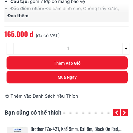
Cấu tạo:
gồm 7 lớp có màng bảo vệ
Đặc điểm nhãn:
Độ bám dính cao, Chống trầy xước,
Đọc thêm
Chịu được hóa chất, Chống thấm nước, Chịu được
cường độ ánh sáng cao, Chịu được nhiệt độ
Sử dụng cho:
các loại máy Brother
Ptouch
165.000 đ
(đã có VAT)
-
+
Thêm Vào Giỏ
Mua Ngay
Thêm Vào Danh Sách Yêu Thích
Bạn cũng có thể thích
n...
Brother TZe-421, Khổ 9mm, Dài 8m, Black On Red,...