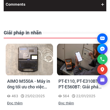
Comments
Giải pháp in nhãn
Zalo
AIMO M550A - Máy in
PT-E110, PT-E310BT,
ống tối ưu cho việc
PT-E560BT: Giải pháp
đánh dấu, phân loại và
in nhãn cầm tay công
463
25/02/2025
564
22/01/2025
nhận diện cáp điện,
nghiệp của Brother
Đọc thêm
Đọc thêm
cáp mạng