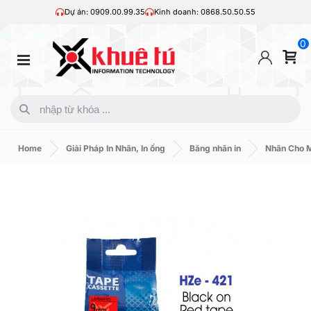
Dự án: 0909.00.99.35
Kinh doanh: 0868.50.50.55
0
Home
Giải Pháp In Nhãn, In ống
Băng nhãn in
Nhãn Cho M