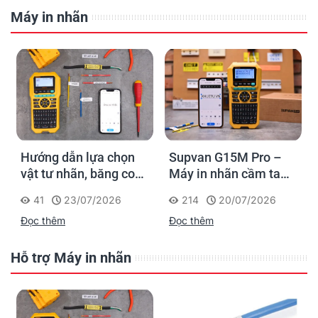
Máy in nhãn
Hướng dẫn lựa chọn
Supvan G15M Pro –
vật tư nhãn, băng co
Máy in nhãn cầm tay
nhiệt, thẻ cáp cho
cho dân thi công: đánh
41
23/07/2026
214
20/07/2026
Supvan G15M Pro
dấu một lần, tra cứu
Đọc thêm
Đọc thêm
trọn đời công trình
Hỗ trợ Máy in nhãn