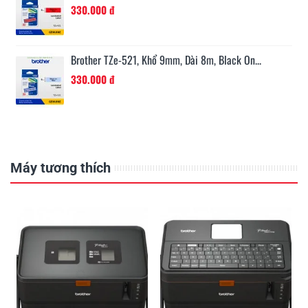
330.000 đ
Brother TZe-521, Khổ 9mm, Dài 8m, Black On...
330.000 đ
Máy tương thích