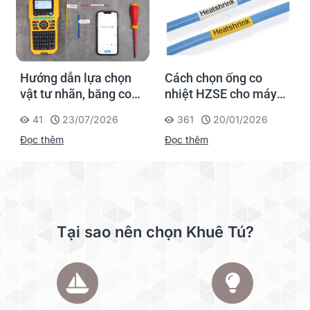
Hướng dẫn lựa chọn
Cách chọn ống co
vật tư nhãn, băng co
nhiệt HZSE cho máy in
nhiệt, thẻ cáp cho
nhãn đúng chuẩn
41
23/07/2026
361
20/01/2026
Supvan G15M Pro
Đọc thêm
Đọc thêm
Tại sao nên chọn Khuê Tú?