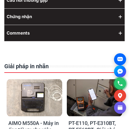
Câu hỏi thường gặp
Chứng nhận
Comments
Zalo
Giải pháp in nhãn
AIMO M550A - Máy in
PT-E110, PT-E310BT,