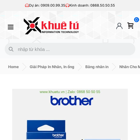
Dự án: 0909.00.99.35
Kinh doanh: 0868.50.50.55
0
Home
Giải Pháp In Nhãn, In ống
Băng nhãn in
Nhãn Cho M