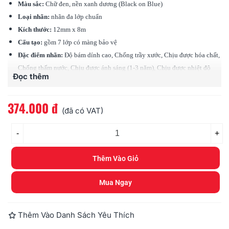
Màu sắc:
Chữ đen, nền xanh dương (Black on Blue)
Loại nhãn:
nhãn đa lớp chuẩn
Kích thước:
12mm x 8m
Cấu tạo:
gồm 7 lớp có màng bảo vệ
Đặc điểm nhãn:
Độ bám dính cao, Chống trầy xước, Chịu được hóa chất,
Chống thấm nước, Chịu được ánh sáng (1-3 năm), Chịu được nhiệt độ
Đọc thêm
(-80 độ - 200 độ C)
Tương thích:
các loại máy Brother Ptouch (PT)
374.000 đ
(đã có VAT)
-
+
Thêm Vào Giỏ
Mua Ngay
Thêm Vào Danh Sách Yêu Thích