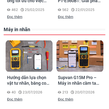
ống tối ưu cho việc
PT-E560BT: Giải pháp
đánh dấu, phân loại và
in nhãn cầm tay công
462
25/02/2025
562
22/01/2025
nhận diện cáp điện,
nghiệp của Brother
Đọc thêm
Đọc thêm
cáp mạng
Máy in nhãn
Hướng dẫn lựa chọn
Supvan G15M Pro –
vật tư nhãn, băng co
Máy in nhãn cầm tay
nhiệt, thẻ cáp cho
cho dân thi công: đánh
40
23/07/2026
213
20/07/2026
Supvan G15M Pro
dấu một lần, tra cứu
Đọc thêm
Đọc thêm
trọn đời công trình