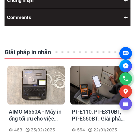
Chứng nhận
Comments
Giải pháp in nhãn
Zalo
AIMO M550A - Máy in
PT-E110, PT-E310BT,
ống tối ưu cho việc
PT-E560BT: Giải pháp
đánh dấu, phân loại và
in nhãn cầm tay công
463
25/02/2025
564
22/01/2025
nhận diện cáp điện,
nghiệp của Brother