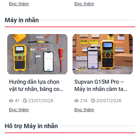
Đọc thêm
Đọc thêm
cáp mạng
Máy in nhãn
Hướng dẫn lựa chọn
Supvan G15M Pro –
vật tư nhãn, băng co
Máy in nhãn cầm tay
nhiệt, thẻ cáp cho
cho dân thi công: đánh
41
23/07/2026
214
20/07/2026
Supvan G15M Pro
dấu một lần, tra cứu
Đọc thêm
Đọc thêm
trọn đời công trình
Hỗ trợ Máy in nhãn