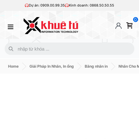
Dự án: 0909.00.99.35
Kinh doanh: 0868.50.50.55
0
Home
Giải Pháp In Nhãn, In ống
Băng nhãn in
Nhãn Cho M