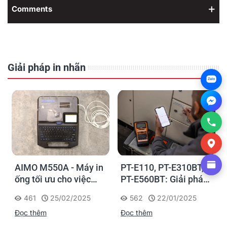
Comments
Giải pháp in nhãn
Zalo
AIMO M550A - Máy in
PT-E110, PT-E310BT,
ống tối ưu cho việc
PT-E560BT: Giải pháp
đánh dấu, phân loại và
in nhãn cầm tay công
461
25/02/2025
562
22/01/2025
nhận diện cáp điện,
nghiệp của Brother
Đọc thêm
Đọc thêm
cáp mạng