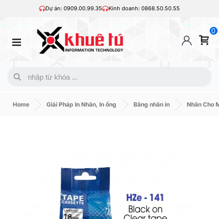
Dự án: 0909.00.99.35
Kinh doanh: 0868.50.50.55
0
Home
Giải Pháp In Nhãn, In ống
Băng nhãn in
Nhãn Cho M