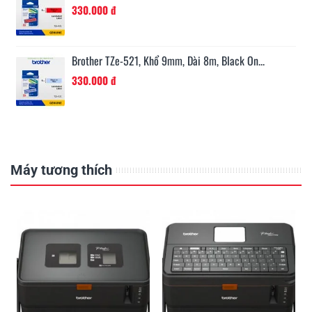
330.000 đ
Brother TZe-521, Khổ 9mm, Dài 8m, Black On...
330.000 đ
Máy tương thích