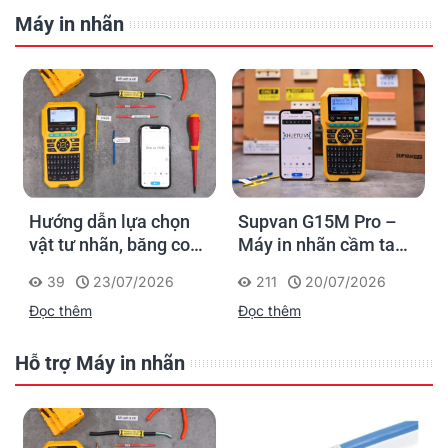
Máy in nhãn
Hướng dẫn lựa chọn
Supvan G15M Pro –
vật tư nhãn, băng co
Máy in nhãn cầm tay
nhiệt, thẻ cáp cho
cho dân thi công: đánh
39
23/07/2026
211
20/07/2026
Supvan G15M Pro
dấu một lần, tra cứu
Đọc thêm
Đọc thêm
trọn đời công trình
Hỗ trợ Máy in nhãn