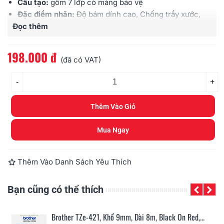
Cấu tạo:
gồm 7 lớp có màng bảo vệ
Đặc điểm nhãn:
Độ bám dính cao, Chống trầy xước,
Đọc thêm
Chịu được hóa chất, Chống thấm nước, Chịu được
cường độ ánh sáng cao, Chịu được nhiệt độ
Sử dụng cho:
các loại máy Brother
Ptouch
198.000 đ
(đã có VAT)
-
+
Thêm Vào Giỏ
Mua Ngay
Thêm Vào Danh Sách Yêu Thích
Bạn cũng có thể thích
n...
Brother TZe-421, Khổ 9mm, Dài 8m, Black On Red,...