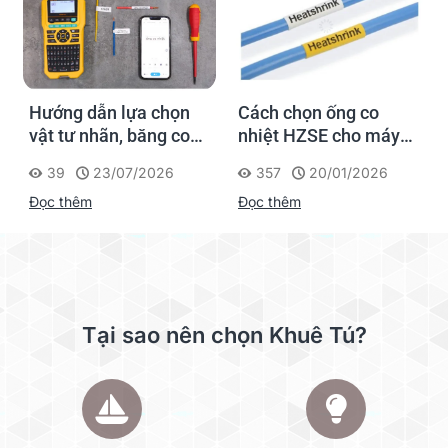
Hướng dẫn lựa chọn
Cách chọn ống co
vật tư nhãn, băng co
nhiệt HZSE cho máy in
nhiệt, thẻ cáp cho
nhãn đúng chuẩn
39
23/07/2026
357
20/01/2026
Supvan G15M Pro
Đọc thêm
Đọc thêm
Tại sao nên chọn Khuê Tú?