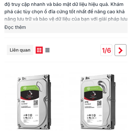
độ truy cập nhanh và bảo mật dữ liệu hiệu quả. Khám
phá các tùy chọn ổ đĩa cứng tốt nhất để nâng cao khả
năng lưu trữ và bảo vệ dữ liệu của bạn với giải pháp lưu
trữ mạng đáng tin cậy.
Đọc thêm
Seagate IronWolf
Seagate Skyhawk
Seagat
Ti
1/6
Liên quan
th