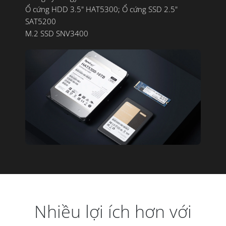
Ổ cứng HDD 3.5" HAT5300; Ổ cứng SSD 2.5"
SAT5200
M.2 SSD SNV3400
Nhiều lợi ích hơn với