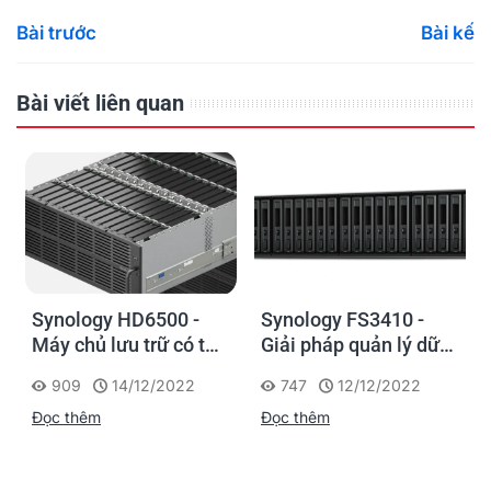
Bài trước
Bài kế
Bài viết liên quan
Synology HD6500 -
Synology FS3410 -
Máy chủ lưu trữ có thể
Giải pháp quản lý dữ
bố trí nhiều thiết bị, có
liệu hiệu suất cao, tiết
909
14/12/2022
747
12/12/2022
thể mở rộng cho các
kiệm chi phí cho
Đọc thêm
Đọc thêm
ứng dụng lên tới vài
doanh nghiệp vừa và
petabyte
nhỏ