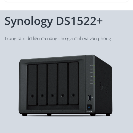
Synology DS1522+
Synology DS1522+
Synology DS1522+
Quản lý dữ liệu linh hoạt cho gia đình và doanh
nghiệp nhỏ
Trung tâm dữ liệu đa năng cho gia đình và văn phòng
Thông lượng
Bộ nhớ
Kết nối
Mở rộng
Thông lượng
Bộ nhớ
Kết nối
Mở rộng