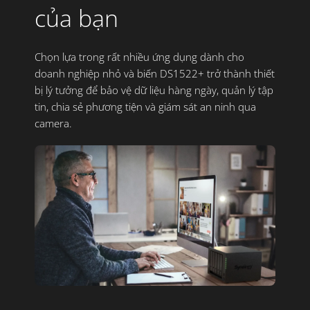
của bạn
3. Nút khóa khay HDD
4. Cổng USB 3.0
5. Nút tắt nguồn và đèn trạng thái
Chọn lựa trong rất nhiều ứng dụng dành cho
doanh nghiệp nhỏ và biến DS1522+ trở thành thiết
6. Khay gắn HDD
bị lý tưởng để bảo vệ dữ liệu hàng ngày, quản lý tập
7. Cổng eSATA
tin, chia sẻ phương tiện và giám sát an ninh qua
8. Lỗ cắm dây nguồn
camera.
9. Cổng 1GbE RJ-45
10. Nút Reset
11. Quạt tản nhiệt
12. Khe gắn khóa chống trộm
Chính sách bán hàng
DEMO MIỄN PHÍ
MƯỢN NAS TẠM
30 NGÀY ĐỔI TRẢ