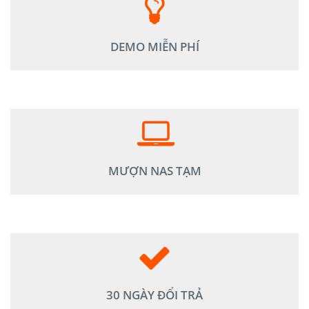
Khách hàng được giới thiệu & trải nghiệm giái pháp ngay
tại văn phòng mình.
DEMO MIỄN PHÍ
NAS bảo hành được xử lý trong vòng 07 - 10 ngày, Hỗ trợ
NAS thay thế nếu việc bảo hành kéo dài hơn
MƯỢN NAS TẠM
Khuê Tú hỗ trợ đổi trả NAS dạng hộp có giá trị dưới 10tr
trong vòng 30 ngày không cần lý do.
30 NGÀY ĐỔI TRẢ