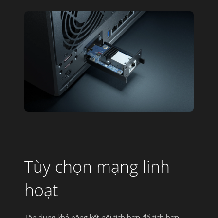
HỖ TRỢ CHUYÊN NGHIỆP
DEMO MIỄN PHÍ
MƯỢN NAS TẠM
30 NGÀY ĐỔI TRẢ
HỖ TRỢ CHUYÊN NGHIỆP
Liên hệ Khuê Tú
sales@khuetu.vn
0868 50 50 55
Tùy chọn mạng linh
hoạt
Tận dụng khả năng kết nối tích hợp để tích hợp