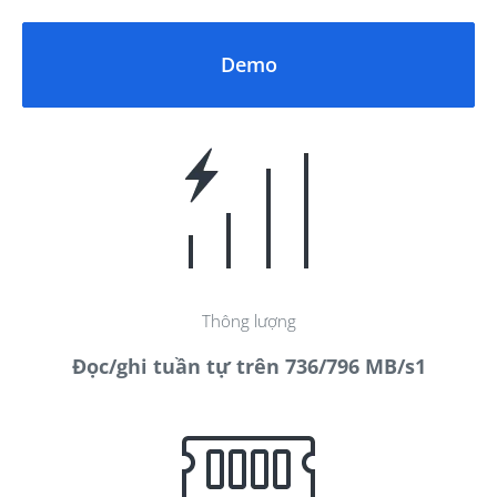
Sao lưu toàn bộ thiết bị
Giám sát thông minh
Demo
Giám sát an ninh đầy đủ tính năng
Dễ dàng triển khai và vận hành trực quan
Tận dụng các tính năng theo dõi thông minh như
phát hiện chuyển động, vùng cấm, phát hiện vật thể
lạ và phát hiện bất thường để phục vụ cho các tình
huống giám sát phổ biến nhất.
Nhiều lợi ích hơn với DiskStation Manager
Thông lượng
Central Management System
Đọc/ghi tuần tự trên 736/796 MB/s
1
Bảo mật
Synology High Availability
Synology luôn sát cánh bên bạn