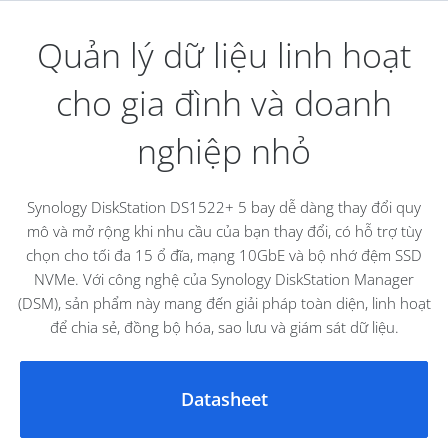
Đáp ứng mọi nhu cầu cho văn phòng tại nhà của bạn
Quản lý dữ liệu linh hoạt
Tùy chọn mạng linh hoạt
cho gia đình và doanh
Lưu trữ, chia sẻ và bảo vệ
nghiệp nhỏ
File Server
Sao lưu nhiều lớp
Synology DiskStation DS1522+ 5 bay dễ dàng thay đổi quy
Giám sát thông minh
mô và mở rộng khi nhu cầu của bạn thay đổi, có hỗ trợ tùy
chọn cho tối đa 15 ổ đĩa, mạng 10GbE và bộ nhớ đệm SSD
File Server
NVMe. Với công nghệ của Synology DiskStation Manager
Truy cập tập tin từ mọi nơi
(DSM), sản phẩm này mang đến giải pháp toàn diện, linh hoạt
để chia sẻ, đồng bộ hóa, sao lưu và giám sát dữ liệu.
Quản lý và chia sẻ tập tin
Sao lưu nhiều lớp
Datasheet
Bảo vệ hệ thống Synology