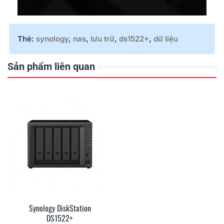
Thẻ:
synology
,
nas
,
lưu trữ
,
ds1522+
,
dữ liệu
Sản phẩm liên quan
Synology DiskStation
DS1522+