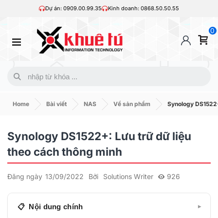
Dự án: 0909.00.99.35
Kinh doanh: 0868.50.50.55
0
Home
Bài viết
NAS
Về sản phẩm
Synology DS1522+:
Synology DS1522+: Lưu trữ dữ liệu
theo cách thông minh
Đăng ngày
13/09/2022
Bởi
Solutions Writer
926
Nội dung chính
▾