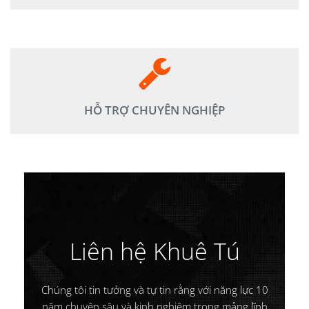
Giao hàng, cài đặt, hướng dẫn sử dụng trong vòng 02-
04h tận nơi hoặc online.
HỖ TRỢ CHUYÊN NGHIỆP
Liên hệ Khuê Tú
Chúng tôi tin tưởng và tự tin rằng với năng lực 10
năm chuyên sâu và kinh nghiệm trong mảng lĩnh