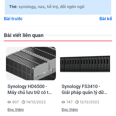
Thẻ:
synology
,
nas
,
hỗ trợ
,
đổi ngôn ngữ
Bài trước
Bài kế
Bài viết liên quan
Synology HD6500 -
Synology FS3410 -
Máy chủ lưu trữ có thể
Giải pháp quản lý dữ
bố trí nhiều thiết bị, có
liệu hiệu suất cao, tiết
907
14/12/2022
747
12/12/2022
thể mở rộng cho các
kiệm chi phí cho
Đọc thêm
Đọc thêm
ứng dụng lên tới vài
doanh nghiệp vừa và