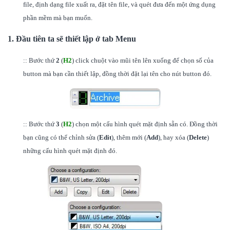
file, định dạng file xuất ra, đặt tên file, và quét đưa đến một ứng dụng
phần mềm mà bạn muốn.
1. Đầu tiên ta sẽ thiết lập ở tab Menu
:: Bước thứ
2
(
H2
) click chuột vào mũi tên lên xuống để chọn số của
button mà bạn cần thiết lập, đồng thời đặt lại tên cho nút button đó.
:: Bước thứ
3
(
H2
) chọn một cấu hình quét mặt định sẵn có. Đồng thời
bạn cũng có thể chỉnh sửa (
Edit
), thêm mới (
Add
), hay xóa (
Delete
)
những cấu hình quét mặt định đó.