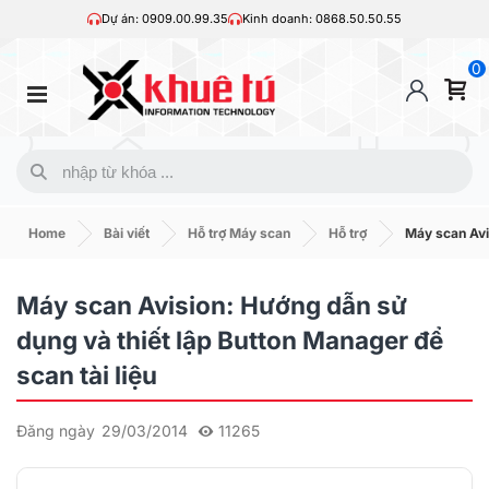
Dự án: 0909.00.99.35
Kinh doanh: 0868.50.50.55
0
Home
Bài viết
Hỗ trợ Máy scan
Hỗ trợ
Máy scan Avis
Máy scan Avision: Hướng dẫn sử
dụng và thiết lập Button Manager để
scan tài liệu
Đăng ngày
29/03/2014
11265