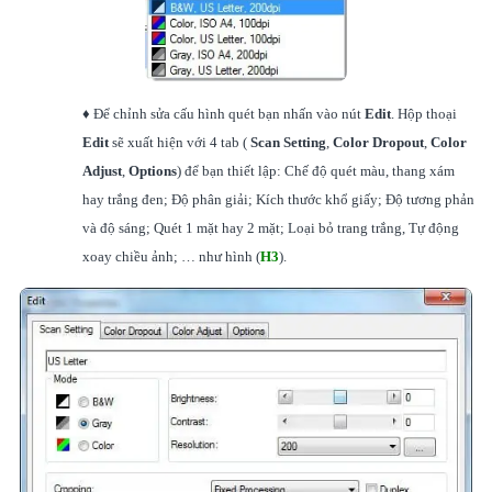
♦ Để chỉnh sửa cấu hình quét bạn nhấn vào nút
Edit
. Hộp thoại
Edit
sẽ xuất hiện với 4 tab (
Scan Setting
,
Color Dropout
,
Color
Adjust
,
Options
) để bạn thiết lập: Chế độ quét màu, thang xám
hay trắng đen; Độ phân giải; Kích thước khổ giấy; Độ tương phản
và độ sáng; Quét 1 mặt hay 2 mặt; Loại bỏ trang trắng, Tự động
xoay chiều ảnh; … như hình (
H3
).