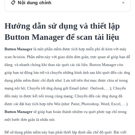
Nội dung chính
▾
I. Chuẩn Bị
Hướng dẫn sử dụng và thiết lập
II. Hướng dẫn sử dụng và thiết lập Button Manager
Button Manager để scan tài liệu
III. Kết luận
Button Manager
là một phần mềm được tích hợp miễn phí đi kèm với máy
scan Avision. Phần mềm này với giao diện đơn giản, trực quan sẽ giúp bạn dễ
dàng và nhanh chóng khi thao tác quét các tài liệu. Button Manager còn
giúp bạn tự động lưu trữ và chuyển những hình ảnh sau khi quét đến các ứng
dụng phần mềm được chỉ định như: Lưu trữ trên thư mục được chia sẻ trong
mạng nội bộ; Chuyển tới ứng dụng gởi Email (như: Outlook, …); Chuyển
đến máy in được kết nối trong cùng mạng; Chuyển đến các ứng dụng đã
được cài đặt hay tích hợp trên Win (như: Paint, Photoshop, Word, Excel, …).
Button Manager
sẽ giúp bạn hoàn thành nhiệm vụ quét phức tạp chỉ trong
một bước đơn giản là nhấn nút.
Để sử dụng phần mềm này bạn phải thiết lập định sẵn chế độ quét. Bài viết