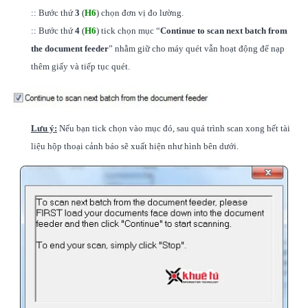
:: Bước thứ
3
(
H6
) chọn đơn vị đo lường.
:: Bước thứ
4
(
H6
) tick chọn mục “
Continue to scan next batch from
the document feeder
” nhằm giữ cho máy quét vẫn hoạt động để nạp
thêm giấy và tiếp tục quét.
Lưu ý:
Nếu bạn tick chọn vào mục đó, sau quá trình scan xong hết tài
liệu hộp thoại cảnh báo sẽ xuất hiện như hình bên dưới.