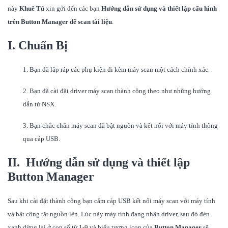
này
Khuê Tú
xin gởi đến các bạn
Hướng dẫn sử dụng và thiết lập cấu hình
trên Button Manager
để scan tài liệu
.
I. Chuẩn Bị
1. Bạn đã lắp ráp các phụ kiện đi kèm máy scan một cách chính xác.
2. Bạn đã cài đặt driver máy scan thành công theo như những hướng
dẫn từ NSX.
3. Bạn chắc chắn máy scan đã bật nguồn và kết nối với máy tính thông
qua cáp USB.
II. Hướng dẫn sử dụng và thiết lập
Button Manager
Sau khi cài đặt thành công bạn cắm cáp USB kết nối máy scan với máy tính
và bật công tăt nguồn lên. Lúc này máy tính đang nhận driver, sau đó đèn
xanh dừng lại ở con số từ 1-9 và biểu tượng icon của
Button Manager
sẽ