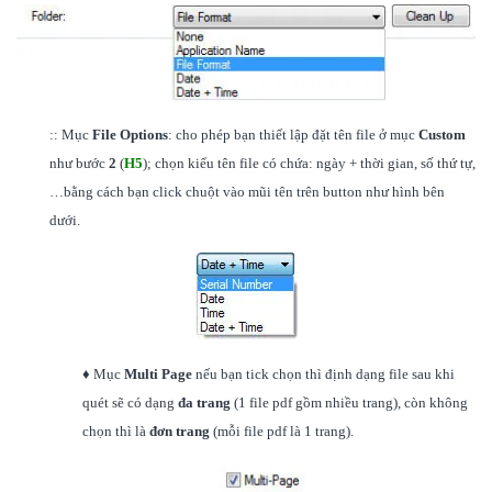
:: Mục
File Options
: cho phép bạn thiết lập đặt tên file ở mục
Custom
như bước
2
(
H5
); chọn kiểu tên file có chứa: ngày + thời gian, số thứ tự,
…bằng cách bạn click chuột vào mũi tên trên button như hình bên
dưới.
♦ Mục
Multi Page
nếu bạn tick chọn thì định dạng file sau khi
quét sẽ có dạng
đa trang
(1 file pdf gồm nhiều trang), còn không
chọn thì là
đơn trang
(mỗi file pdf là 1 trang).