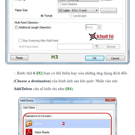
:: Bước thứ
4
(
H2
) bạn có thể thêm hay xóa những ứng dụng đích đến
(
Choose a destination
) của hình ảnh sau khi quét. Nhấn vào nút
Add/Delete
cửa sổ hiển thị như (
H4
).