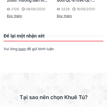
2000: Hướng dẫn in
800/QL-810W/QL-
vòng đeo tay ứng
820NWB: Giới thiệu &
2126
08/06/2020
3228
16/05/2020
dụng trong bệnh viện,
Hướng dẫn sử dụng
Đọc thêm
Đọc thêm
phòng khám
Để lại một nhận xét
Vui lòng
để gửi bình luận.
login
Tại sao nên chọn Khuê Tú?