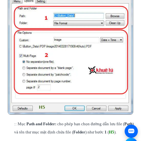
:: Mục
Path and Folder:
cho phép bạn chọn đường dẫn lưu file (
Path
)
Zalo
và tên thư mục mặt định chứa file (
Folder
) như bước
1
(
H5
).