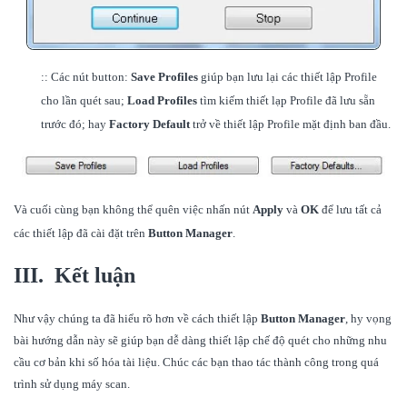
::
Các nút button:
Save Profiles
giúp bạn lưu lại các thiết lập Profile
cho lần quét sau;
Load Profiles
tìm kiếm thiết lạp Profile đã lưu sẵn
trước đó; hay
Factory Default
trở về thiết lập Profile mặt định ban đầu.
Và cuối cùng bạn không thể quên việc nhấn nút
Apply
và
OK
để lưu tất cả
các thiết lập đã cài đặt trên
Button Manager
.
III. Kết luận
Như vậy chúng ta đã hiểu rõ hơn về cách thiết lập
Button Manager
, hy vọng
bài hướng dẫn này sẽ giúp bạn dễ dàng thiết lập chế độ quét cho những nhu
cầu cơ bản khi số hóa tài liệu. Chúc các bạn thao tác thành công trong quá
trình sử dụng máy scan.