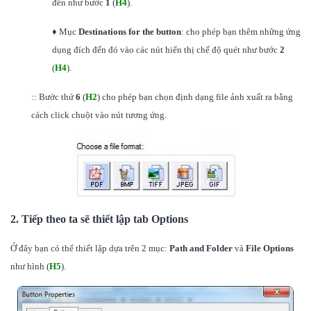
đến như bước
1
(
H4
).
♦ Mục
Destinations for the button
: cho phép bạn thêm những ứng
dụng đích đến đó vào các nút hiển thị chế độ quét như bước
2
(
H4
).
:: Bước thứ
6
(
H2
) cho phép bạn chọn định dạng file ảnh xuất ra bằng
cách click chuột vào nút tương ứng.
2. Tiếp theo ta sẽ thiết lập tab Options
Ở đây bạn có thể thiết lập dựa trên 2 mục:
Path and Folder
và
File Options
như hình (
H5
).