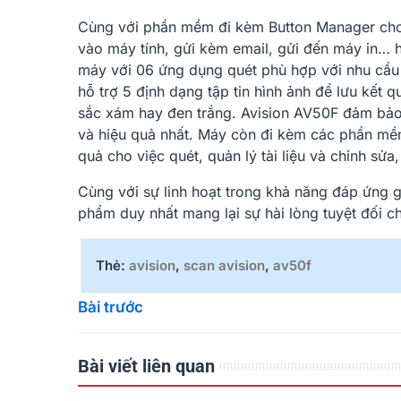
Cùng với phần mềm đi kèm Button Manager cho phé
vào máy tính, gửi kèm email, gửi đến máy in… h
máy với 06 ứng dụng quét phù hợp với nhu cầu
hỗ trợ 5 định dạng tập tin hình ảnh để lưu kết 
sắc xám hay đen trắng. Avision AV50F đảm bảo c
và hiệu quả nhất. Máy còn đi kèm các phần mềm
quả cho việc quét, quản lý tài liệu và chỉnh sửa
Cùng với sự linh hoạt trong khả năng đáp ứng g
phẩm duy nhất mang lại sự hài lòng tuyệt đối 
Thẻ:
avision
,
scan avision
,
av50f
Bài trước
Bài viết liên quan