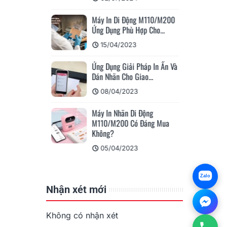
ỏi Thường Gặp
i Động Khổ A4?
Máy In Di Động M110/M200
Ứng Dụng Phù Hợp Cho...
024
15/04/2023
h Xăm M08E-WS -
ng Cấp...
Ứng Dụng Giải Pháp In Ấn Và
Dán Nhãn Cho Giao...
24
08/04/2023
 Của KHUÊ TÚ
ược Bảo Hộ...
Máy In Nhãn Di Động
M110/M200 Có Đáng Mua
024
Không?
05/04/2023
Zalo
Nhận xét mới
Không có nhận xét