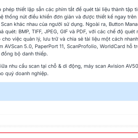
p thiết lập sẵn các phím tắt để quét tài liệu thành tập ti
ệ thống nút điều khiển đơn giản và được thiết kế ngay trên
 Scan khác nhau của người sử dụng. Ngoài ra, Button Man
quả quét: BMP, TIFF, JPEG, GIF và PDF, với các chế độ quét
ho việc quản lý, lưu trữ và chia sẻ tài liệu một cách nhan
 AVScan 5.0, PaperPort 11, ScanProfolio, WorldCard hỗ tr
, đồng bộ danh thiếp.
iữa nhu cầu scan tại chỗ & di động, máy scan Avision AV50
cho quý doanh nghiệp.