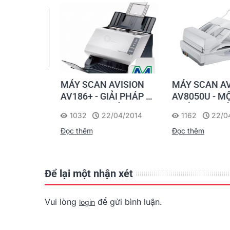
giảm giá
MÁY SCAN AVISION
MÁY SCAN AVI
ion
AV186+ - GIẢI PHÁP SỐ
AV8050U - MỘT
HOÁ HOÀN HẢO
PHẨM LÝ TƯỞN
/2014
1032
22/04/2014
1162
22/04/
SỰ TIỆN LỢI & 
Đọc thêm
Đọc thêm
QUẢ CÔNG VIỆ
NHẤT.
Để lại một nhận xét
Vui lòng
để gửi bình luận.
login