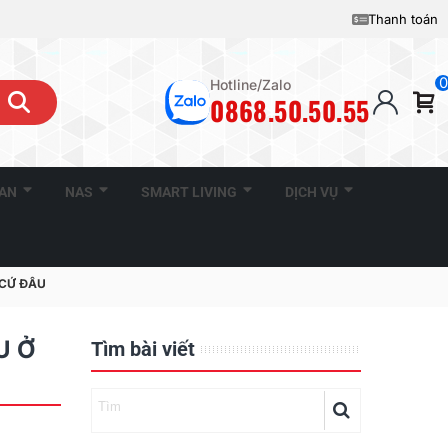
Thanh toán
0
Hotline/Zalo
0868.50.50.55
CAN
NAS
SMART LIVING
DỊCH VỤ
 CỨ ĐÂU
U Ở
Tìm bài viết