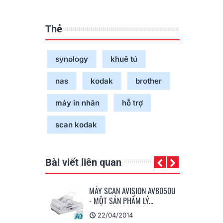
Thẻ
synology
khuê tú
nas
kodak
brother
máy in nhãn
hỗ trợ
scan kodak
Bài viết liên quan
MÁY SCAN AVISION AV8050U
Hướng Dẫn Lắp Ráp Và Cài
- MỘT SẢN PHẨM LÝ...
Đặt Driver Máy Scan...
22/04/2014
21/03/2014