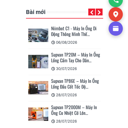
Bài mới
Niimbot C1 - Máy In Ống Di
Su
Động Thông Minh Thế...
Má
06/08/2026
Supvan TP20M – Máy In Ống
Cá
Lồng Cầm Tay Cho Dân...
Su
30/07/2026
Supvan TP86E – Máy In Ống
Hư
Lồng Đầu Cốt Tốc Độ...
Nh
28/07/2026
Supvan TP2000M – Máy In
Su
Ống Co Nhiệt Cỡ Lớn...
Nh
28/07/2026