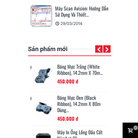
Máy Scan Avision: Hướng Dẫn
Tích Hợp Phần Mềm Scan -
Sử Dụng Và Thiết...
Nhận Dạng - Tách Bộ...
29/03/2014
29/08/2013
Sản phẩm mới
 Âm Bàn Nâng Hạ
Băng Mực Trắng (White
Ốn
02EG...
Ribbon), 14.2mm X 70m...
Ø4
đ
450.000 đ
19
Má
 Âm Bàn Nâng Hạ
Băng Mực Đen (Black
Su
02ES...
Ribbon), 14.2mm X 80m
6
Dùng...
đ
450.000 đ
Nh
Kẹp Mặt Bàn
0
Máy In Ống Lồng Đầu Cốt
12
Đen)