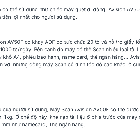
a có thể sử dụng như chiếc máy quét di động, Avision AV50
 tiện lợi nhất cho người sử dụng.
on AV50F có khay ADF có sức chứa 20 tờ và hỗ trợ giấy tố
 1000 tờ/ngày. Bên cạnh đó máy có thể Scan nhiều loại tài l
ấy khổ A4, phiếu bảo hành, name card, thẻ ngân hàng... Avis
ơn với những dòng máy Scan cố định tốc độ cao khác, ở c
u của người sử dụng, Máy Scan Avision AV50F có thể được 
ỉ 1kg. Ở chế độ này, khe nạp tài liệu ở phía trước của máy
.25 mm như namecard, Thẻ ngân hàng…