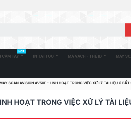
HOT
A4 CẦM TAY
IN TATTOO
MÃ VẠCH - THẺ ID
MÁY S
MÁY SCAN AVISION AV50F - LINH HOẠT TRONG VIỆC XỬ LÝ TÀI LIỆU Ở BẤT
INH HOẠT TRONG VIỆC XỬ LÝ TÀI LIỆ