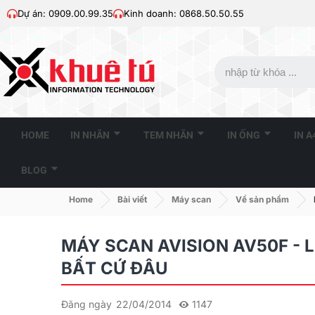
Dự án: 0909.00.99.35
Kinh doanh: 0868.50.50.55
HOME
IN NHÃN
TEM NHÃN
IN ỐNG
IN 
BLOG
Home
Bài viết
Máy scan
Về sản phẩm
MÁY SCAN AVISION AV50F - L
BẤT CỨ ĐÂU
Đăng ngày
22/04/2014
1147