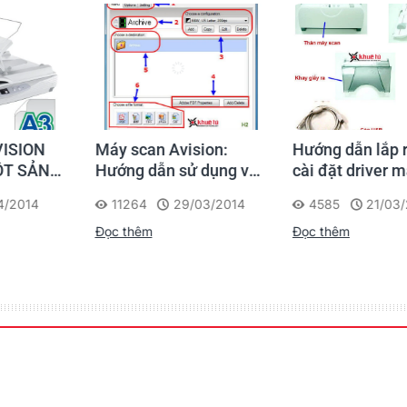
SION
Máy scan Avision:
Hướng dẫn lắp rá
 SẢN
Hướng dẫn sử dụng và
cài đặt driver má
G CHO
thiết lập Button
Avision AV122C2
2014
11264
29/03/2014
4585
21/03/20
HIỆU
Manager để scan tài
Đọc thêm
Đọc thêm
C CAO
liệu
Hướng Dẫn D
Phần Mềm Lab
08/03/2