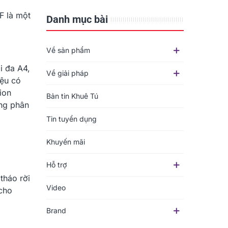
F là một
Danh mục bài
Về sản phẩm
i đa A4,
Về giải pháp
iệu có
ion
Bản tin Khuê Tú
ùng phân
Tin tuyển dụng
Khuyến mãi
Hỗ trợ
tháo rời
Video
 cho
Brand