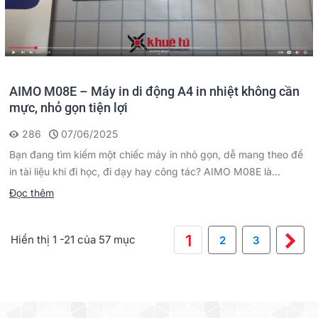
AIMO M08E – Máy in di động A4 in nhiệt không cần
mực, nhỏ gọn tiện lợi
286
07/06/2025
Bạn đang tìm kiếm một chiếc máy in nhỏ gọn, dễ mang theo để
in tài liệu khi đi học, đi dạy hay công tác? AIMO M08E là...
Đọc thêm
Ti
1
Hiển thị 1 -21 của 57 mục
2
3
th